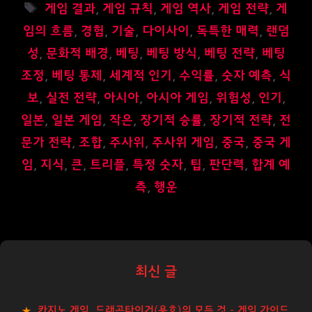
테
태
게임 결과
,
게임 규칙
,
게임 역사
,
게임 전략
,
게
고
그
임의 흐름
,
경험
,
기술
,
다이사이
,
독특한 매력
,
랜덤
리
성
,
문화적 배경
,
베팅
,
베팅 방식
,
베팅 전략
,
베팅
조정
,
베팅 통제
,
세계적 인기
,
수익률
,
숫자 예측
,
식
보
,
실전 전략
,
아시아
,
아시아 게임
,
위험성
,
인기
,
일본
,
일본 게임
,
작은
,
장기적 승률
,
장기적 전략
,
전
문가 전략
,
조합
,
주사위
,
주사위 게임
,
중국
,
중국 게
임
,
지식
,
큰
,
트리플
,
특정 숫자
,
팁
,
판단력
,
합계 예
측
,
행운
최신 글
카지노 게임, 드래곤타이거(용호)의 모든 것 – 게임 가이드