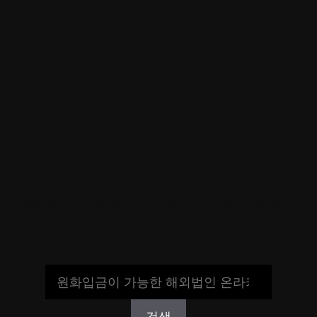
해외배팅사이트-사설배팅사이트-합법-불법-안전한-자금력-먹튀-검증-사
이트
검색
검색