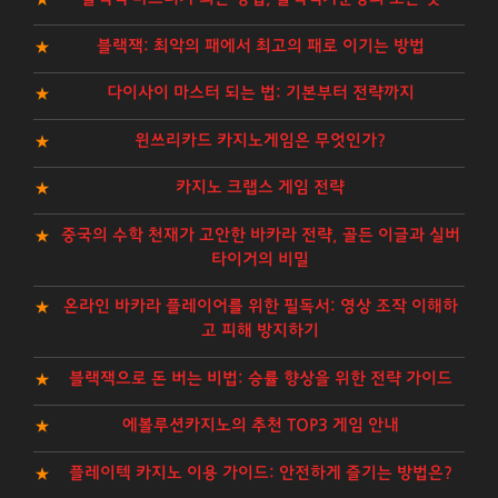
블랙잭: 최악의 패에서 최고의 패로 이기는 방법
다이사이 마스터 되는 법: 기본부터 전략까지
윈쓰리카드 카지노게임은 무엇인가?
카지노 크랩스 게임 전략
중국의 수학 천재가 고안한 바카라 전략, 골든 이글과 실버
타이거의 비밀
온라인 바카라 플레이어를 위한 필독서: 영상 조작 이해하
고 피해 방지하기
블랙잭으로 돈 버는 비법: 승률 향상을 위한 전략 가이드
에볼루션카지노의 추천 TOP3 게임 안내
플레이텍 카지노 이용 가이드: 안전하게 즐기는 방법은?