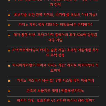
와 전략
초보자를 위한 완벽 가이드, 바카라 룰 초보도 이해 가능!
카지노 게임: 잭팟 터뜨리는 비밀공식은 존재할까?
메가 룰렛 리뷰: 프라그마틱 플레이의 최대 500배 당첨금
제공 게임
마이크로게이밍의 카지노 슬롯 게임: 초대형 게임개발 회사
의 주력 상품
아시아게이밍의 라이브 카지노 게임: 라이브 바카라부터 식
보까지
카지노 마스터가 되는 법: 굿맨 시스템 배팅 이용하기
곤조의 보물지도 게임 | 에볼루션카지노
바카라 게임, 오프라인 VS 온라인 어디서 해야 할까?