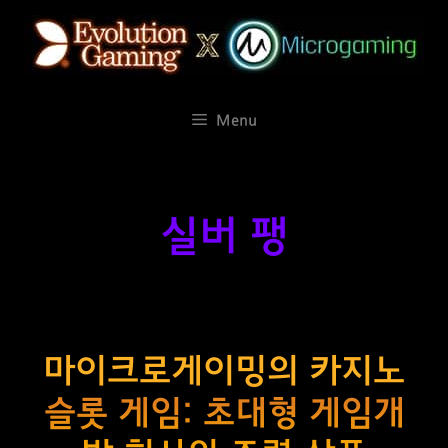
컨
텐
츠
로
건
Menu
너
뛰
기
실버 팽
마이크로게이밍의 카지노
슬롯 게임: 초대형 게임개