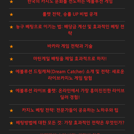
한국의 카지노 문화를 선도하는 에볼루션 게임
룰렛 전략, 승률 UP 비법 공개
농구 베팅으로 이기는 법: 배당금 계산 및 효과적인 베팅 전
략
바카라 게임 전략과 기술
마틴게일 배팅을 제일 효과적으로 하자!
에볼루션 드림캐쳐(Dream Catcher) 소개 및 전략: 새로운
라이브카지노 게임 탐험
에볼루션 라이브 룰렛: 온라인에서 가장 흥미진진한 라이브
딜러 경험!
카지노 베팅 전략: 전문가들이 공유하는 노하우와 팁
베팅방법에 대한 모든 것: 가장 효과적인 전략은 무엇인가?