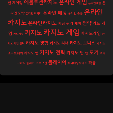
온라인 게임
에볼루션카지노
션 게이밍
온
온라인게임
온라인
온라인 베팅
라인 도박
온라인 바카라
온라인 슬롯
카지노
온라인카지노
전략
카드 게
자금 관리
재미
카지노 게임
카지노
카지노게임
임
카드게임
카
카지노 경험
카지노 보너스
카지노 리뷰
카지노
지노 게임 전략
카지노 전략
포커
카지노 팁
카지노 앱
소프트웨어
팁
프라
플레이어
확률
프로모션
그마틱 플레이
해외배팅사이트