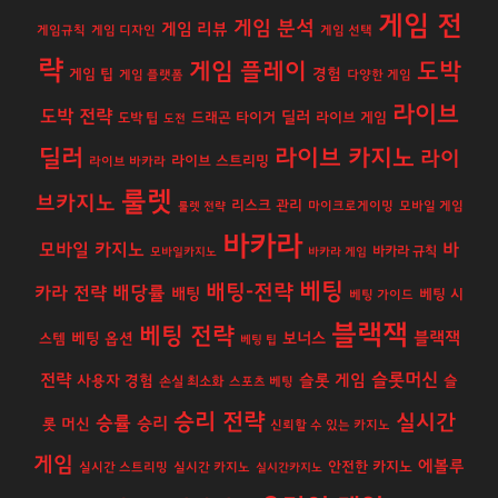
게임 전
게임 분석
게임 리뷰
게임규칙
게임 디자인
게임 선택
략
게임 플레이
도박
경험
게임 팁
게임 플랫폼
다양한 게임
라이브
도박 전략
딜러
도박 팁
드래곤 타이거
라이브 게임
도전
딜러
라이브 카지노
라이
라이브 스트리밍
라이브 바카라
룰렛
브카지노
리스크 관리
룰렛 전략
마이크로게이밍
모바일 게임
바카라
모바일 카지노
바
바카라 규칙
모바일카지노
바카라 게임
베팅
배팅-전략
배당률
카라 전략
배팅
베팅 시
베팅 가이드
블랙잭
베팅 전략
보너스
블랙잭
베팅 옵션
스템
베팅 팁
슬롯머신
전략
슬롯 게임
사용자 경험
슬
손실 최소화
스포츠 베팅
승리 전략
실시간
승률
승리
롯 머신
신뢰할 수 있는 카지노
게임
에볼루
안전한 카지노
실시간 스트리밍
실시간 카지노
실시간카지노