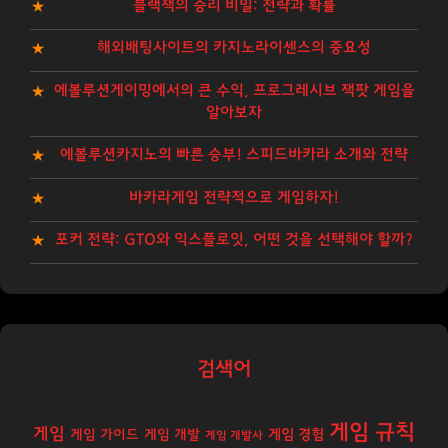
블랙잭의 승리 비밀: 전략과 확률
해외배팅사이트의 카지노라이센스의 중요성
에볼루션게이밍에서의 큰 수익, 프로그레시브 잭팟 게임을
알아보자
에볼루션카지노의 빠른 승부! 스피드바카라 소개와 전략
바카라게임 전략적으로 게임하자!
포커 전략: GTO와 익스플로잇, 어떤 것을 선택해야 할까?
검색어
게임 규칙
게임
게임 경험
게임 가이드
게임 개발
게임 개발사