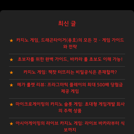
최신 글
카지노 게임, 드래곤타이거(용호)의 모든 것 – 게임 가이드
와 전략
초보자를 위한 완벽 가이드, 바카라 룰 초보도 이해 가능!
카지노 게임: 잭팟 터뜨리는 비밀공식은 존재할까?
메가 룰렛 리뷰: 프라그마틱 플레이의 최대 500배 당첨금
제공 게임
마이크로게이밍의 카지노 슬롯 게임: 초대형 게임개발 회사
의 주력 상품
아시아게이밍의 라이브 카지노 게임: 라이브 바카라부터 식
보까지