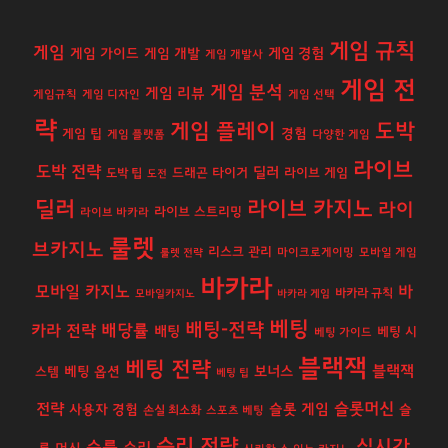
게임 규칙
게임
게임 경험
게임 가이드
게임 개발
게임 개발사
게임 전
게임 분석
게임 리뷰
게임규칙
게임 디자인
게임 선택
략
게임 플레이
도박
경험
게임 팁
게임 플랫폼
다양한 게임
라이브
도박 전략
딜러
도박 팁
드래곤 타이거
라이브 게임
도전
딜러
라이브 카지노
라이
라이브 스트리밍
라이브 바카라
룰렛
브카지노
리스크 관리
룰렛 전략
마이크로게이밍
모바일 게임
바카라
모바일 카지노
바
바카라 규칙
모바일카지노
바카라 게임
베팅
배팅-전략
배당률
카라 전략
배팅
베팅 시
베팅 가이드
블랙잭
베팅 전략
보너스
블랙잭
베팅 옵션
스템
베팅 팁
슬롯머신
전략
슬롯 게임
사용자 경험
슬
손실 최소화
스포츠 베팅
승리 전략
실시간
승률