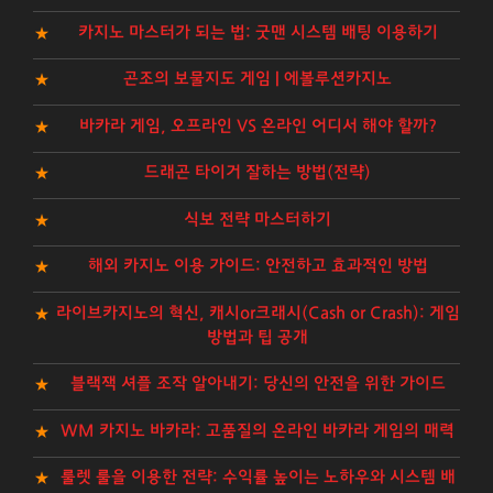
카지노 마스터가 되는 법: 굿맨 시스템 배팅 이용하기
곤조의 보물지도 게임 | 에볼루션카지노
바카라 게임, 오프라인 VS 온라인 어디서 해야 할까?
드래곤 타이거 잘하는 방법(전략)
식보 전략 마스터하기
해외 카지노 이용 가이드: 안전하고 효과적인 방법
라이브카지노의 혁신, 캐시or크래시(Cash or Crash): 게임
방법과 팁 공개
블랙잭 셔플 조작 알아내기: 당신의 안전을 위한 가이드
WM 카지노 바카라: 고품질의 온라인 바카라 게임의 매력
룰렛 룰을 이용한 전략: 수익률 높이는 노하우와 시스템 배