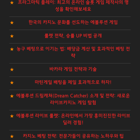
프라그마틱 플레이: 최고의 온라인 슬롯 게임 제작사의 명
성을 확인해보세요
한국의 카지노 문화를 선도하는 에볼루션 게임
룰렛 전략, 승률 UP 비법 공개
농구 베팅으로 이기는 법: 배당금 계산 및 효과적인 베팅 전
략
바카라 게임 전략과 기술
마틴게일 배팅을 제일 효과적으로 하자!
에볼루션 드림캐쳐(Dream Catcher) 소개 및 전략: 새로운
라이브카지노 게임 탐험
에볼루션 라이브 룰렛: 온라인에서 가장 흥미진진한 라이브
딜러 경험!
카지노 베팅 전략: 전문가들이 공유하는 노하우와 팁