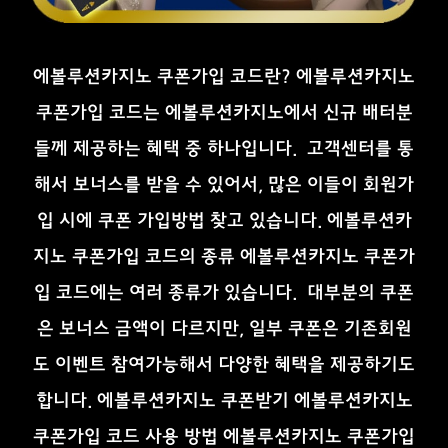
에볼루션카지노 쿠폰가입 코드란? 에볼루션카지노
쿠폰가입 코드는 에볼루션카지노에서 신규 배터분
들께 제공하는 혜택 중 하나입니다. 고객센터를 통
해서 보너스를 받을 수 있어서, 많은 이들이 회원가
입 시에 쿠폰 가입방법 찾고 있습니다. 에볼루션카
지노 쿠폰가입 코드의 종류 에볼루션카지노 쿠폰가
입 코드에는 여러 종류가 있습니다. 대부분의 쿠폰
은 보너스 금액이 다르지만, 일부 쿠폰은 기존회원
도 이벤트 참여가능해서 다양한 혜택을 제공하기도
합니다. 에볼루션카지노 쿠폰받기 에볼루션카지노
쿠폰가입 코드 사용 방법 에볼루션카지노 쿠폰가입