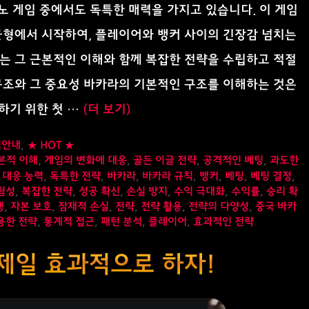
노 게임 중에서도 독특한 매력을 가지고 있습니다. 이 게임
균형에서 시작하여, 플레이어와 뱅커 사이의 긴장감 넘치는
는 그 근본적인 이해와 함께 복잡한 전략을 수립하고 적절
구조와 그 중요성 바카라의 기본적인 구조를 이해하는 것은
하기 위한 첫 …
(더 보기)
임안내
,
★ HOT ★
본적 이해
,
게임의 변화에 대응
,
골든 이글 전략
,
공격적인 베팅
,
과도한
,
대응 능력
,
독특한 전략
,
바카라
,
바카라 규칙
,
뱅커
,
베팅
,
베팅 결정
,
험성
,
복잡한 전략
,
성공 확신
,
손실 방지
,
수익 극대화
,
수익률
,
승리 확
행
,
자본 보호
,
잠재적 손실
,
전략
,
전략 활용
,
전략의 다양성
,
중국 바카
용한 전략
,
통계적 접근
,
패턴 분석
,
플레이어
,
효과적인 전략
제일 효과적으로 하자!