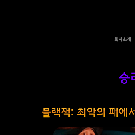
회사소개
승
블랙잭: 최악의 패에