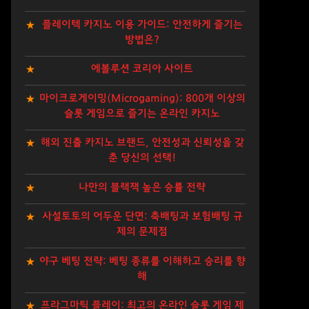
플레이텍 카지노 이용 가이드: 안전하게 즐기는
방법은?
에볼루션 코리아 사이트
마이크로게이밍(Microgaming): 800개 이상의
슬롯 게임으로 즐기는 온라인 카지노
해외 진출 카지노 브랜드, 안전성과 신뢰성을 갖
춘 당신의 선택!
나만의 블랙잭 높은 승률 전략
사설토토의 어두운 단면: 축배팅과 보험배팅 규
제의 문제점
야구 베팅 전략: 베팅 종류를 이해하고 승리를 향
해
프라그마틱 플레이: 최고의 온라인 슬롯 게임 제