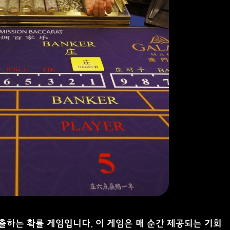
출하는 확률 게임입니다. 이 게임은 매 순간 제공되는 기회