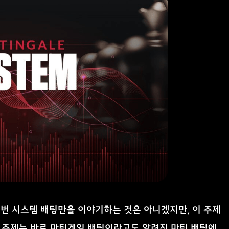
매번 시스템 배팅만을 이야기하는 것은 아니겠지만, 이 주제
째 주제는 바로 마틴게일 배팅이라고도 알려진 마틴 배팅에