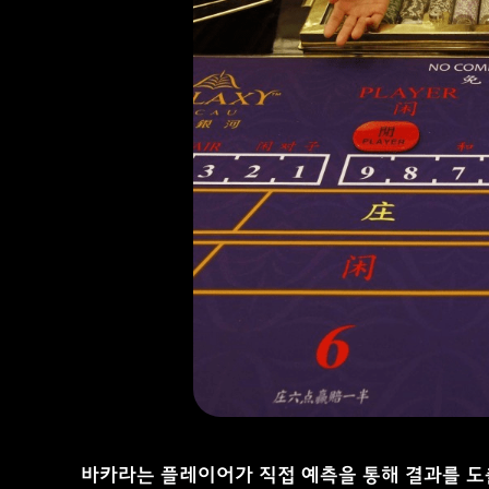
바카라는 플레이어가 직접 예측을 통해 결과를 도