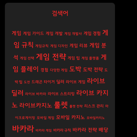
검색어
게
게임
게임 경험
게임 가이드
게임 개발
게임 개발사
임 규칙
게임 분
게임 리뷰
게임규칙
게임 디자인
게임 전략
게
석
게임 팁
게임 선택
게임 플랫폼
임 플레이
도박
도박 전략
경험
도
다양한 게임
라이브
딜러
박 팁
드래곤 타이거
라이브 게임
도전
딜러
라이브 카지
라이브 스트리밍
라이브 바카라
룰렛
노
라이브카지노
리스크 관리
룰렛 전략
마
모바일 카지노
이크로게이밍
모바일 게임
모바일카지노
바카라
배당
바카라 전략
바카라 규칙
바카라 게임