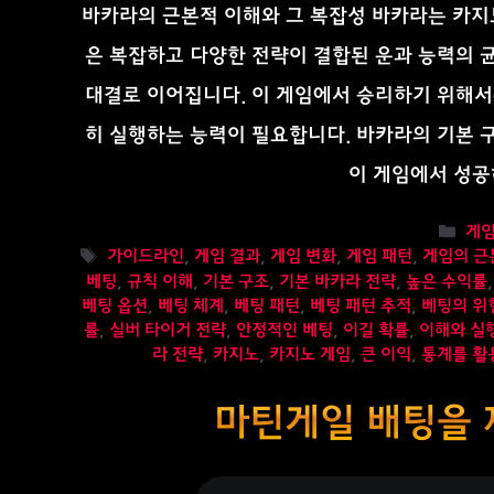
바카라의 근본적 이해와 그 복잡성 바카라는 카지
은 복잡하고 다양한 전략이 결합된 운과 능력의 
대결로 이어집니다. 이 게임에서 승리하기 위해서
히 실행하는 능력이 필요합니다. 바카라의 기본 
이 게임에서 성공
카
게
테
태
가이드라인
,
게임 결과
,
게임 변화
,
게임 패턴
,
게임의 근
고
그
베팅
,
규칙 이해
,
기본 구조
,
기본 바카라 전략
,
높은 수익률
리
베팅 옵션
,
베팅 체계
,
베팅 패턴
,
베팅 패턴 추적
,
베팅의 위
률
,
실버 타이거 전략
,
안정적인 베팅
,
이길 확률
,
이해와 실
라 전략
,
카지노
,
카지노 게임
,
큰 이익
,
통계를 활
마틴게일 배팅을 