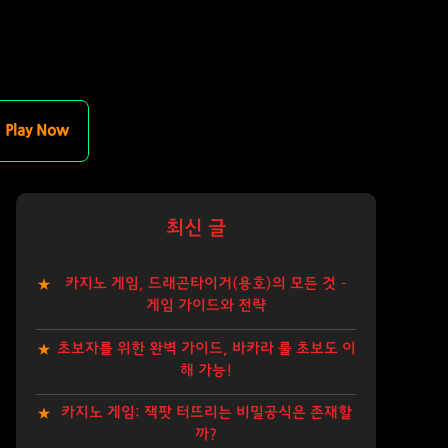
Play Now
최신 글
카지노 게임, 드래곤타이거(용호)의 모든 것 –
게임 가이드와 전략
초보자를 위한 완벽 가이드, 바카라 룰 초보도 이
해 가능!
카지노 게임: 잭팟 터뜨리는 비밀공식은 존재할
까?