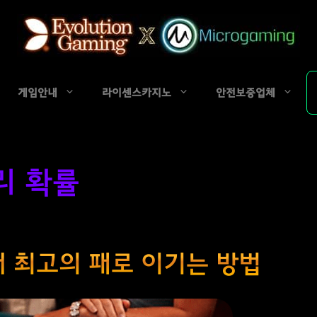
컨
텐
츠
로
건
게임안내
라이센스카지노
안전보증업체
너
뛰
기
리 확률
서 최고의 패로 이기는 방법