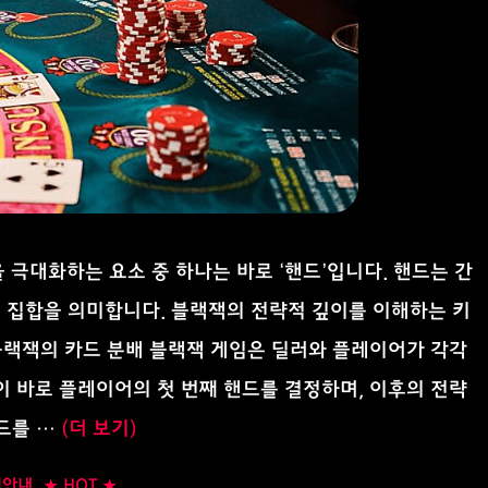
 극대화하는 요소 중 하나는 바로 ‘핸드’입니다. 핸드는 간
의 집합을 의미합니다. 블랙잭의 전략적 깊이를 이해하는 키
 블랙잭의 카드 분배 블랙잭 게임은 딜러와 플레이어가 각각
이 바로 플레이어의 첫 번째 핸드를 결정하며, 이후의 전략
핸드를 …
(더 보기)
임안내
,
★ HOT ★