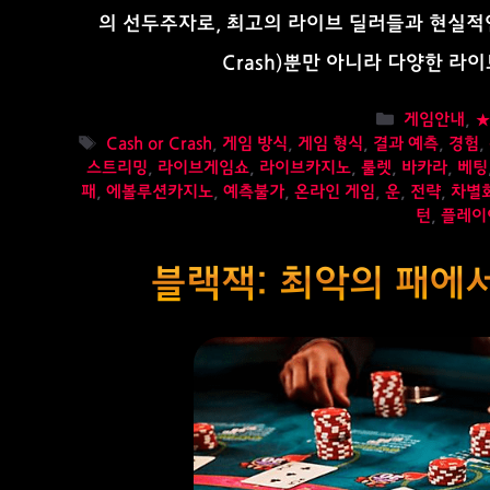
의 선두주자로, 최고의 라이브 딜러들과 현실적인
Crash)뿐만 아니라 다양한 
카
게임안내
,
★
테
태
Cash or Crash
,
게임 방식
,
게임 형식
,
결과 예측
,
경험
,
고
그
스트리밍
,
라이브게임쇼
,
라이브카지노
,
룰렛
,
바카라
,
베팅
리
패
,
에볼루션카지노
,
예측불가
,
온라인 게임
,
운
,
전략
,
차별
턴
,
플레이
블랙잭: 최악의 패에