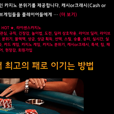
 카지노 분위기를 제공합니다. 캐시or크래시(Cash or
라이브게임들을 플레이어들에게 …
(더 보기)
 HOT ★
,
라이센스카지노
관심
,
규칙
,
긴장감
,
놀이법
,
도전
,
딜러 상호작용
,
라이브 딜러
,
라이브
,
분위기
,
블랙잭
,
상금
,
상금 획득
,
선택
,
스릴
,
승률
,
승리
,
실시간
,
실
화
,
카드 게임
,
카지노 게임
,
카지노 분위기
,
캐시or크래시
,
특색
,
팁
,
패
어
,
현장감
,
회원가입
서 최고의 패로 이기는 방법