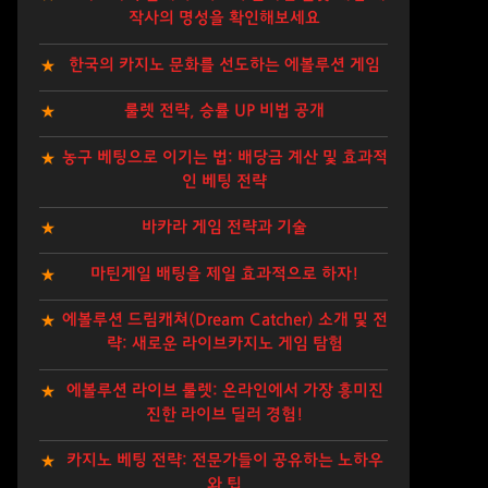
작사의 명성을 확인해보세요
한국의 카지노 문화를 선도하는 에볼루션 게임
룰렛 전략, 승률 UP 비법 공개
농구 베팅으로 이기는 법: 배당금 계산 및 효과적
인 베팅 전략
바카라 게임 전략과 기술
마틴게일 배팅을 제일 효과적으로 하자!
에볼루션 드림캐쳐(Dream Catcher) 소개 및 전
략: 새로운 라이브카지노 게임 탐험
에볼루션 라이브 룰렛: 온라인에서 가장 흥미진
진한 라이브 딜러 경험!
카지노 베팅 전략: 전문가들이 공유하는 노하우
와 팁