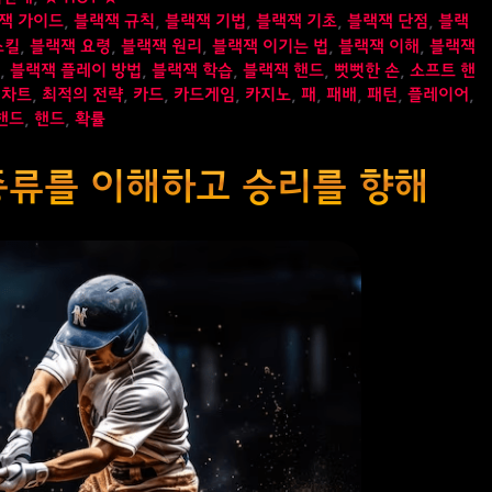
잭 가이드
,
블랙잭 규칙
,
블랙잭 기법
,
블랙잭 기초
,
블랙잭 단점
,
블랙
스킬
,
블랙잭 요령
,
블랙잭 원리
,
블랙잭 이기는 법
,
블랙잭 이해
,
블랙잭
,
블랙잭 플레이 방법
,
블랙잭 학습
,
블랙잭 핸드
,
뻣뻣한 손
,
소프트 핸
,
차트
,
최적의 전략
,
카드
,
카드게임
,
카지노
,
패
,
패배
,
패턴
,
플레이어
,
핸드
,
핸드
,
확률
 종류를 이해하고 승리를 향해