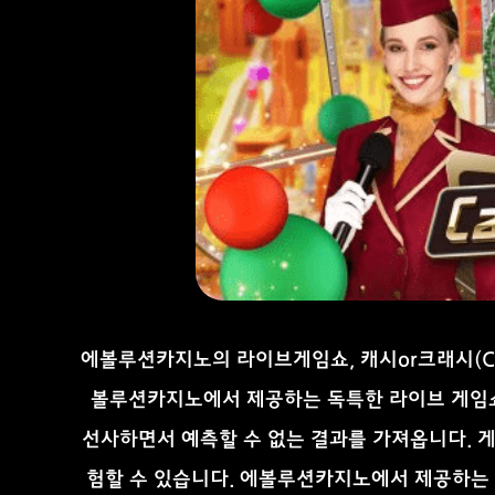
에볼루션카지노의 라이브게임쇼, 캐시or크래시(Cash o
볼루션카지노에서 제공하는 독특한 라이브 게임쇼
선사하면서 예측할 수 없는 결과를 가져옵니다. 
험할 수 있습니다. 에볼루션카지노에서 제공하는