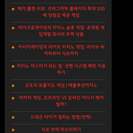
메가 룰렛 리뷰: 프라그마틱 플레이의 최대 500
배 당첨금 제공 게임
마이크로게이밍의 카지노 슬롯 게임: 초대형 게
임개발 회사의 주력 상품
아시아게이밍의 라이브 카지노 게임: 라이브 바
카라부터 식보까지
카지노 마스터가 되는 법: 굿맨 시스템 배팅 이용
하기
곤조의 보물지도 게임 | 에볼루션카지노
바카라 게임, 오프라인 VS 온라인 어디서 해야
할까?
드래곤 타이거 잘하는 방법(전략)
식보 전략 마스터하기