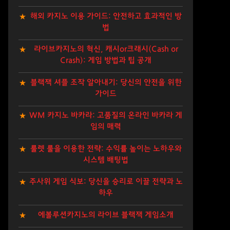
해외 카지노 이용 가이드: 안전하고 효과적인 방
법
라이브카지노의 혁신, 캐시or크래시(Cash or
Crash): 게임 방법과 팁 공개
블랙잭 셔플 조작 알아내기: 당신의 안전을 위한
가이드
WM 카지노 바카라: 고품질의 온라인 바카라 게
임의 매력
룰렛 룰을 이용한 전략: 수익률 높이는 노하우와
시스템 배팅법
주사위 게임 식보: 당신을 승리로 이끌 전략과 노
하우
에볼루션카지노의 라이브 블랙잭 게임소개