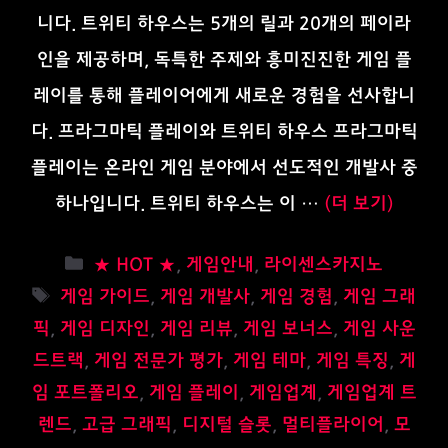
니다. 트위티 하우스는 5개의 릴과 20개의 페이라
인을 제공하며, 독특한 주제와 흥미진진한 게임 플
레이를 통해 플레이어에게 새로운 경험을 선사합니
다. 프라그마틱 플레이와 트위티 하우스 프라그마틱
플레이는 온라인 게임 분야에서 선도적인 개발사 중
하나입니다. 트위티 하우스는 이 …
(더 보기)
카
★ HOT ★
,
게임안내
,
라이센스카지노
테
태
게임 가이드
,
게임 개발사
,
게임 경험
,
게임 그래
고
그
픽
,
게임 디자인
,
게임 리뷰
,
게임 보너스
,
게임 사운
리
드트랙
,
게임 전문가 평가
,
게임 테마
,
게임 특징
,
게
임 포트폴리오
,
게임 플레이
,
게임업계
,
게임업계 트
렌드
,
고급 그래픽
,
디지털 슬롯
,
멀티플라이어
,
모