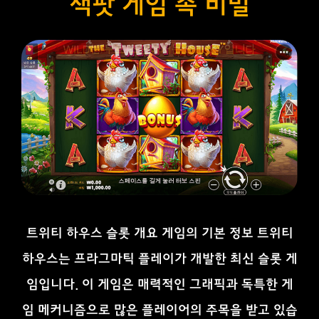
잭팟 게임 속 비밀
트위티 하우스 슬롯 개요 게임의 기본 정보 트위티
하우스는 프라그마틱 플레이가 개발한 최신 슬롯 게
임입니다. 이 게임은 매력적인 그래픽과 독특한 게
임 메커니즘으로 많은 플레이어의 주목을 받고 있습