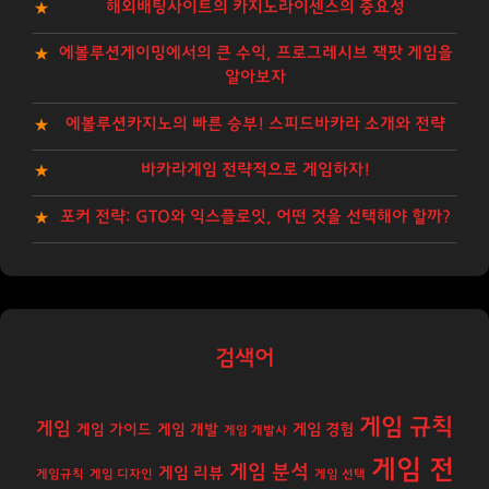
해외배팅사이트의 카지노라이센스의 중요성
에볼루션게이밍에서의 큰 수익, 프로그레시브 잭팟 게임을
알아보자
에볼루션카지노의 빠른 승부! 스피드바카라 소개와 전략
바카라게임 전략적으로 게임하자!
포커 전략: GTO와 익스플로잇, 어떤 것을 선택해야 할까?
검색어
게임 규칙
게임
게임 경험
게임 가이드
게임 개발
게임 개발사
게임 전
게임 분석
게임 리뷰
게임규칙
게임 디자인
게임 선택