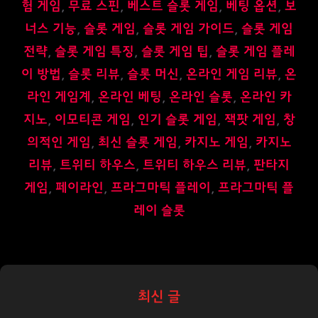
험 게임
,
무료 스핀
,
베스트 슬롯 게임
,
베팅 옵션
,
보
너스 기능
,
슬롯 게임
,
슬롯 게임 가이드
,
슬롯 게임
전략
,
슬롯 게임 특징
,
슬롯 게임 팁
,
슬롯 게임 플레
이 방법
,
슬롯 리뷰
,
슬롯 머신
,
온라인 게임 리뷰
,
온
라인 게임계
,
온라인 베팅
,
온라인 슬롯
,
온라인 카
지노
,
이모티콘 게임
,
인기 슬롯 게임
,
잭팟 게임
,
창
의적인 게임
,
최신 슬롯 게임
,
카지노 게임
,
카지노
리뷰
,
트위티 하우스
,
트위티 하우스 리뷰
,
판타지
게임
,
페이라인
,
프라그마틱 플레이
,
프라그마틱 플
레이 슬롯
최신 글