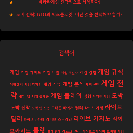
바카라게임 전략적으로 게임하자!
포커 전략: GTO와 익스플로잇, 어떤 것을 선택해야 할까?
검색어
게임 규칙
게임
게임 경험
게임 가이드
게임 개발
게임 개발사
게임 전
게임 분석
게임 리뷰
게임규칙
게임 디자인
게임 선택
략
게임 플레이
도박
경험
게임 팁
게임 플랫폼
다양한 게임
라이브
도박 전략
딜러
도박 팁
드래곤 타이거
라이브 게임
도전
딜러
라이브 카지노
라이
라이브 스트리밍
라이브 바카라
룰렛
브카지노
리스크 관리
룰렛 전략
마이크로게이밍
모바일 게임