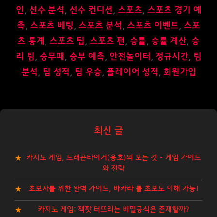
인
,
선수 분석
,
선수 컨디션
,
스포츠
,
스포츠 경기 예
측
,
스포츠 베팅
,
스포츠 분석
,
스포츠 이벤트
,
스포
츠 통계
,
스포츠 팁
,
스포츠 팬
,
승률
,
승률 계산
,
승
리 팀
,
승무패
,
승부 예측
,
안전놀이터
,
정규시간
,
팀
분석
,
팀 성적
,
팀 우승
,
플레이어 성적
,
회원가입
최신 글
카지노 게임, 드래곤타이거(용호)의 모든 것 – 게임 가이드
와 전략
초보자를 위한 완벽 가이드, 바카라 룰 초보도 이해 가능!
카지노 게임: 잭팟 터뜨리는 비밀공식은 존재할까?