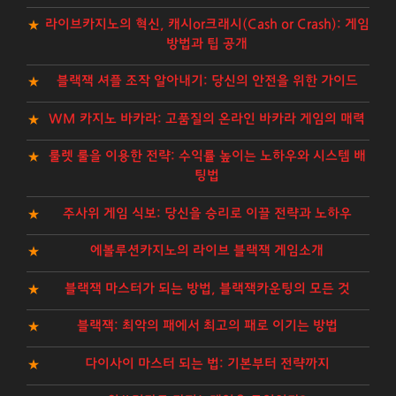
라이브카지노의 혁신, 캐시or크래시(Cash or Crash): 게임
방법과 팁 공개
블랙잭 셔플 조작 알아내기: 당신의 안전을 위한 가이드
WM 카지노 바카라: 고품질의 온라인 바카라 게임의 매력
룰렛 룰을 이용한 전략: 수익률 높이는 노하우와 시스템 배
팅법
주사위 게임 식보: 당신을 승리로 이끌 전략과 노하우
에볼루션카지노의 라이브 블랙잭 게임소개
블랙잭 마스터가 되는 방법, 블랙잭카운팅의 모든 것
블랙잭: 최악의 패에서 최고의 패로 이기는 방법
다이사이 마스터 되는 법: 기본부터 전략까지