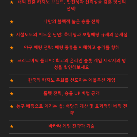
해외 진출 카지노 브랜드, 안전성과 신뢰성을 갖춘 당신의
선택!
나만의 블랙잭 높은 승률 전략
사설토토의 어두운 단면: 축배팅과 보험배팅 규제의 문제점
야구 베팅 전략: 베팅 종류를 이해하고 승리를 향해
프라그마틱 플레이: 최고의 온라인 슬롯 게임 제작사의 명
성을 확인해보세요
한국의 카지노 문화를 선도하는 에볼루션 게임
룰렛 전략, 승률 UP 비법 공개
농구 베팅으로 이기는 법: 배당금 계산 및 효과적인 베팅 전
략
바카라 게임 전략과 기술