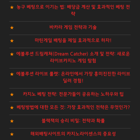
농구 베팅으로 이기는 법: 배당금 계산 및 효과적인 베팅 전
략
바카라 게임 전략과 기술
마틴게일 배팅을 제일 효과적으로 하자!
에볼루션 드림캐쳐(Dream Catcher) 소개 및 전략: 새로운
라이브카지노 게임 탐험
에볼루션 라이브 룰렛: 온라인에서 가장 흥미진진한 라이브
딜러 경험!
카지노 베팅 전략: 전문가들이 공유하는 노하우와 팁
베팅방법에 대한 모든 것: 가장 효과적인 전략은 무엇인가?
블랙잭의 승리 비밀: 전략과 확률
해외배팅사이트의 카지노라이센스의 중요성