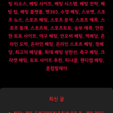
팅 리소스
,
베팅 사이트
,
베팅 시스템
,
베팅 전략
,
베
팅 팁
,
베팅 플랫폼
,
벳365
,
수영 베팅
,
스보벳
,
스포
츠 뉴스
,
스포츠 베팅
,
스포츠 분석
,
스포츠 예측
,
스
포츠 통계
,
스포츠북
,
스포츠토토
,
승부 예측
,
안전
한 토토 사이트
,
야구 베팅
,
언오버 베팅
,
역배당
,
온
라인 도박
,
온라인 베팅
,
온라인 스포츠 베팅
,
정배
당
,
최고의 배당률
,
최대 배팅 상한선
,
축구 베팅
,
크
라켓 베팅
,
토토 사이트 추천
,
피나클
,
핸디캡 베팅
,
혼합팔레이
최신 글