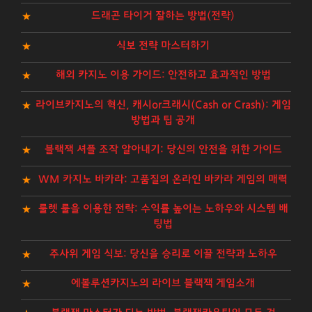
드래곤 타이거 잘하는 방법(전략)
식보 전략 마스터하기
해외 카지노 이용 가이드: 안전하고 효과적인 방법
라이브카지노의 혁신, 캐시or크래시(Cash or Crash): 게임
방법과 팁 공개
블랙잭 셔플 조작 알아내기: 당신의 안전을 위한 가이드
WM 카지노 바카라: 고품질의 온라인 바카라 게임의 매력
룰렛 룰을 이용한 전략: 수익률 높이는 노하우와 시스템 배
팅법
주사위 게임 식보: 당신을 승리로 이끌 전략과 노하우
에볼루션카지노의 라이브 블랙잭 게임소개