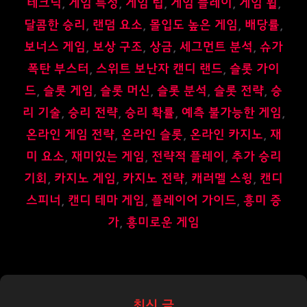
테크닉
,
게임 특성
,
게임 팁
,
게임 플레이
,
게임 휠
,
달콤한 승리
,
랜덤 요소
,
몰입도 높은 게임
,
배당률
,
보너스 게임
,
보상 구조
,
상금
,
세그먼트 분석
,
슈가
폭탄 부스터
,
스위트 보난자 캔디 랜드
,
슬롯 가이
드
,
슬롯 게임
,
슬롯 머신
,
슬롯 분석
,
슬롯 전략
,
승
리 기술
,
승리 전략
,
승리 확률
,
예측 불가능한 게임
,
온라인 게임 전략
,
온라인 슬롯
,
온라인 카지노
,
재
미 요소
,
재미있는 게임
,
전략적 플레이
,
추가 승리
기회
,
카지노 게임
,
카지노 전략
,
캐러멜 스윙
,
캔디
스피너
,
캔디 테마 게임
,
플레이어 가이드
,
흥미 증
가
,
흥미로운 게임
최신 글