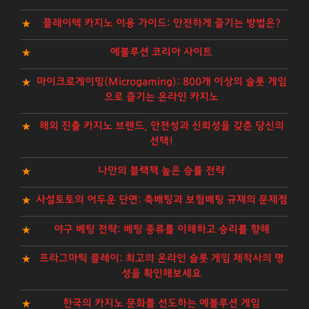
플레이텍 카지노 이용 가이드: 안전하게 즐기는 방법은?
에볼루션 코리아 사이트
마이크로게이밍(Microgaming): 800개 이상의 슬롯 게임
으로 즐기는 온라인 카지노
해외 진출 카지노 브랜드, 안전성과 신뢰성을 갖춘 당신의
선택!
나만의 블랙잭 높은 승률 전략
사설토토의 어두운 단면: 축배팅과 보험배팅 규제의 문제점
야구 베팅 전략: 베팅 종류를 이해하고 승리를 향해
프라그마틱 플레이: 최고의 온라인 슬롯 게임 제작사의 명
성을 확인해보세요
한국의 카지노 문화를 선도하는 에볼루션 게임