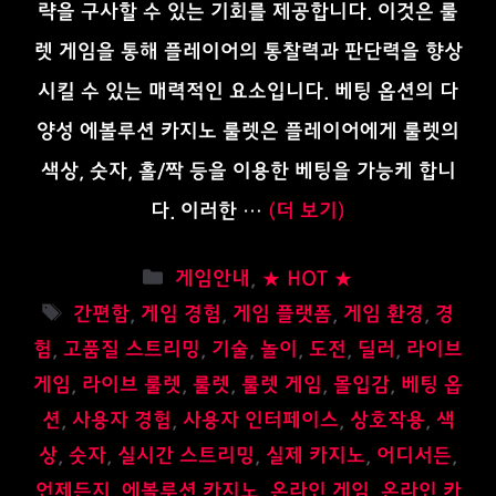
략을 구사할 수 있는 기회를 제공합니다. 이것은 룰
렛 게임을 통해 플레이어의 통찰력과 판단력을 향상
시킬 수 있는 매력적인 요소입니다. 베팅 옵션의 다
양성 에볼루션 카지노 룰렛은 플레이어에게 룰렛의
색상, 숫자, 홀/짝 등을 이용한 베팅을 가능케 합니
다. 이러한 …
(더 보기)
카
게임안내
,
★ HOT ★
테
태
간편함
,
게임 경험
,
게임 플랫폼
,
게임 환경
,
경
고
그
험
,
고품질 스트리밍
,
기술
,
놀이
,
도전
,
딜러
,
라이브
리
게임
,
라이브 룰렛
,
룰렛
,
룰렛 게임
,
몰입감
,
베팅 옵
션
,
사용자 경험
,
사용자 인터페이스
,
상호작용
,
색
상
,
숫자
,
실시간 스트리밍
,
실제 카지노
,
어디서든
,
언제든지
,
에볼루션 카지노
,
온라인 게임
,
온라인 카