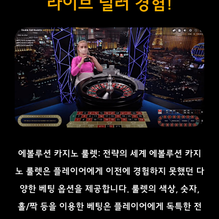
라이브 딜러 경험!
에볼루션 카지노 룰렛: 전략의 세계 에볼루션 카지
노 룰렛은 플레이어에게 이전에 경험하지 못했던 다
양한 베팅 옵션을 제공합니다. 룰렛의 색상, 숫자,
홀/짝 등을 이용한 베팅은 플레이어에게 독특한 전