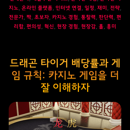
지노
,
온라인 플랫폼
,
인터넷 연결
,
일정
,
재미
,
전략
,
전문가
,
짝
,
초보자
,
카지노 경험
,
통찰력
,
판단력
,
편
리함
,
편의성
,
혁신
,
현장 경험
,
현장감
,
홀
,
흥미
드래곤 타이거 배당률과 게
임 규칙: 카지노 게임을 더
잘 이해하자