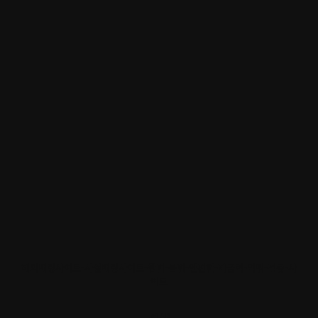
해외배팅사이트-사설배팅사이트-합법-불법-안전한-자금력-먹튀-검증-사
이트