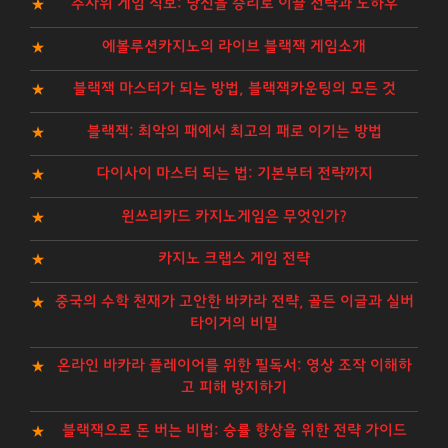
주사위 게임 식보: 당신을 승리로 이끌 전략과 노하우
에볼루션카지노의 라이브 블랙잭 게임소개
블랙잭 마스터가 되는 방법, 블랙잭카운팅의 모든 것
블랙잭: 최악의 패에서 최고의 패로 이기는 방법
다이사이 마스터 되는 법: 기본부터 전략까지
윈쓰리카드 카지노게임은 무엇인가?
카지노 크랩스 게임 전략
중국의 수학 천재가 고안한 바카라 전략, 골든 이글과 실버
타이거의 비밀
온라인 바카라 플레이어를 위한 필독서: 영상 조작 이해하
고 피해 방지하기
블랙잭으로 돈 버는 비법: 승률 향상을 위한 전략 가이드