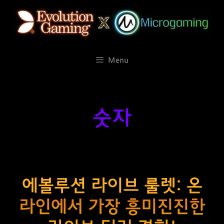
컨
텐
츠
로
건
Menu
너
뛰
기
숫자
에볼루션 라이브 룰렛: 온
라인에서 가장 흥미진진한