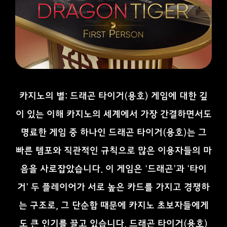
카지노의 별: 드래곤 타이거(용호) 게임에 대한 깊
이 있는 이해 카지노의 세계에서 가장 간결하면서도
명료한 게임 중 하나인 드래곤 타이거(용호)는 그
빠른 템포와 직관적인 규칙으로 많은 이용자들의 마
음을 사로잡았습니다. 이 게임은 ‘드래곤’과 ‘타이
거’ 두 플레이어가 서로 높은 카드를 가지고 경쟁하
는 구조로, 그 단순함 때문에 카지노 초보자들에게
도 큰 인기를 끌고 있습니다. 드래곤 타이거(용호)