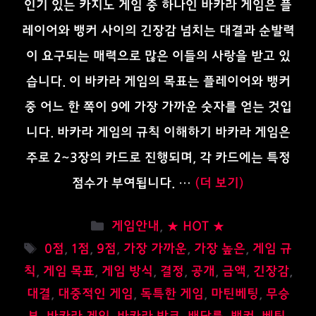
인기 있는 카지노 게임 중 하나인 바카라 게임은 플
레이어와 뱅커 사이의 긴장감 넘치는 대결과 순발력
이 요구되는 매력으로 많은 이들의 사랑을 받고 있
습니다. 이 바카라 게임의 목표는 플레이어와 뱅커
중 어느 한 쪽이 9에 가장 가까운 숫자를 얻는 것입
니다. 바카라 게임의 규칙 이해하기 바카라 게임은
주로 2~3장의 카드로 진행되며, 각 카드에는 특정
점수가 부여됩니다. …
(더 보기)
카
게임안내
,
★ HOT ★
테
태
0점
,
1점
,
9점
,
가장 가까운
,
가장 높은
,
게임 규
고
그
칙
,
게임 목표
,
게임 방식
,
결정
,
공개
,
금액
,
긴장감
,
리
대결
,
대중적인 게임
,
독특한 게임
,
마틴베팅
,
무승