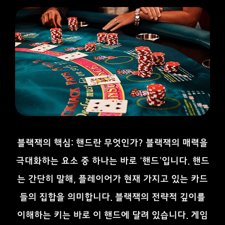
블랙잭의 핵심: 핸드란 무엇인가? 블랙잭의 매력을
극대화하는 요소 중 하나는 바로 ‘핸드’입니다. 핸드
는 간단히 말해, 플레이어가 현재 가지고 있는 카드
들의 집합을 의미합니다. 블랙잭의 전략적 깊이를
이해하는 키는 바로 이 핸드에 달려 있습니다. 게임