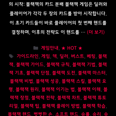
의 시작: 블랙잭의 카드 분배 블랙잭 게임은 딜러와
플레이어가 각각 두 장의 카드를 받아 시작합니다.
이 초기 카드들이 바로 플레이어의 첫 번째 핸드를
결정하며, 이후의 전략도 이 핸드를 …
(더 보기)
카
게임안내
,
★ HOT ★
테
태
가이드라인
,
게임
,
덱
,
딜러
,
버스트
,
베팅
,
블랙
고
그
잭
,
블랙잭 가이드
,
블랙잭 규칙
,
블랙잭 기법
,
블랙
리
잭 기초
,
블랙잭 단점
,
블랙잭 도전
,
블랙잭 마스터
,
블랙잭 비법
,
블랙잭 성공
,
블랙잭 스킬
,
블랙잭 요
령
,
블랙잭 원리
,
블랙잭 이기는 법
,
블랙잭 이해
,
블
랙잭 장점
,
블랙잭 전략
,
블랙잭 차트
,
블랙잭 튜토
리얼
,
블랙잭 팁
,
블랙잭 플레이 방법
,
블랙잭 학습
,
블랙잭 핸드
,
뻣뻣한 손
,
소프트 핸드
,
승률
,
승리
,
승