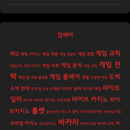
검색어
게임 규칙
게임
게임 경험
게임 가이드
게임 개발
게임 개발사
게임 전
게임 분석
게임 리뷰
게임규칙
게임 디자인
게임 선택
략
게임 플레이
도박
경험
게임 팁
게임 플랫폼
다양한 게임
라이브
도박 전략
딜러
도박 팁
드래곤 타이거
라이브 게임
도전
딜러
라이브 카지노
라이
라이브 스트리밍
라이브 바카라
룰렛
브카지노
리스크 관리
룰렛 전략
마이크로게이밍
모바일 게임
바카라
모바일 카지노
바
바카라 규칙
모바일카지노
바카라 게임