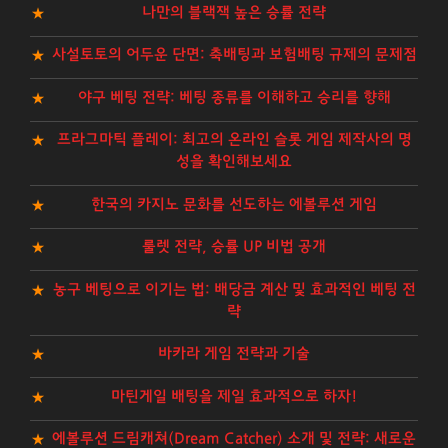
나만의 블랙잭 높은 승률 전략
사설토토의 어두운 단면: 축배팅과 보험배팅 규제의 문제점
야구 베팅 전략: 베팅 종류를 이해하고 승리를 향해
프라그마틱 플레이: 최고의 온라인 슬롯 게임 제작사의 명
성을 확인해보세요
한국의 카지노 문화를 선도하는 에볼루션 게임
룰렛 전략, 승률 UP 비법 공개
농구 베팅으로 이기는 법: 배당금 계산 및 효과적인 베팅 전
략
바카라 게임 전략과 기술
마틴게일 배팅을 제일 효과적으로 하자!
에볼루션 드림캐쳐(Dream Catcher) 소개 및 전략: 새로운