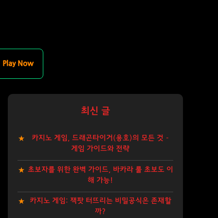
Play Now
최신 글
카지노 게임, 드래곤타이거(용호)의 모든 것 –
게임 가이드와 전략
초보자를 위한 완벽 가이드, 바카라 룰 초보도 이
해 가능!
카지노 게임: 잭팟 터뜨리는 비밀공식은 존재할
까?