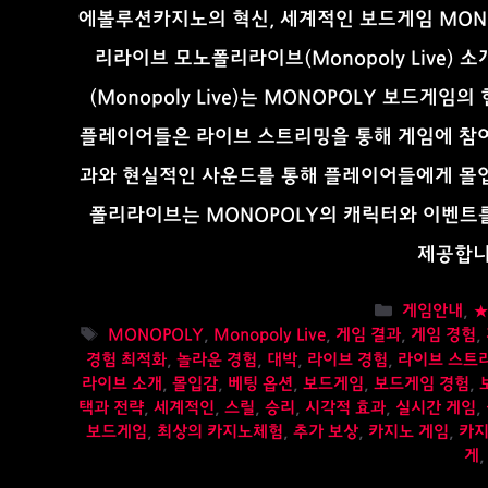
에볼루션카지노의 혁신, 세계적인 보드게임 MON
리라이브 모노폴리라이브(Monopoly Live
(Monopoly Live)는 MONOPOLY 보드게
플레이어들은 라이브 스트리밍을 통해 게임에 참
과와 현실적인 사운드를 통해 플레이어들에게 몰
폴리라이브는 MONOPOLY의 캐릭터와 이벤트
제공합니
카
게임안내
,
★
테
태
MONOPOLY
,
Monopoly Live
,
게임 결과
,
게임 경험
,
고
그
경험 최적화
,
놀라운 경험
,
대박
,
라이브 경험
,
라이브 스트
리
라이브 소개
,
몰입감
,
베팅 옵션
,
보드게임
,
보드게임 경험
,
택과 전략
,
세계적인
,
스릴
,
승리
,
시각적 효과
,
실시간 게임
,
보드게임
,
최상의 카지노체험
,
추가 보상
,
카지노 게임
,
카지
게