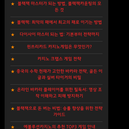
블랙잭 마스터가 되는 방법, 블랙잭카운팅의 모
든 것
블랙잭: 최악의 패에서 최고의 패로 이기는 방법
다이사이 마스터 되는 법: 기본부터 전략까지
윈쓰리카드 카지노게임은 무엇인가?
카지노 크랩스 게임 전략
중국의 수학 천재가 고안한 바카라 전략, 골든 이
글과 실버 타이거의 비밀
온라인 바카라 플레이어를 위한 필독서: 영상 조
작 이해하고 피해 방지하기
블랙잭으로 돈 버는 비법: 승률 향상을 위한 전략
가이드
에볼루션카지노의 추천 TOP3 게임 안내