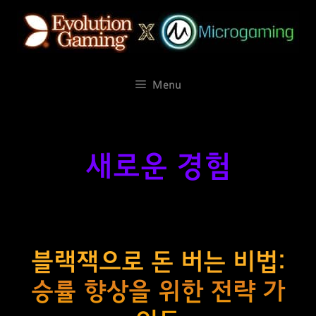
컨
텐
츠
로
건
Menu
너
뛰
기
새로운 경험
블랙잭으로 돈 버는 비법:
승률 향상을 위한 전략 가