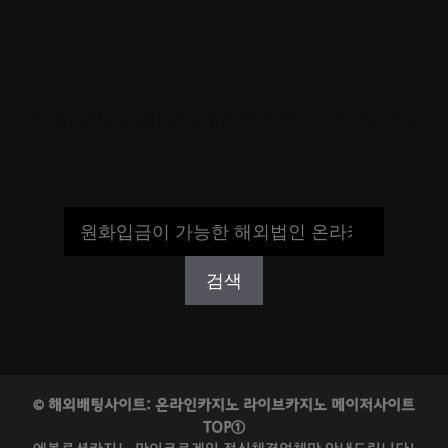
해외배팅사이트-사설배팅사이트-합법-불법-안전한-자금력-먹튀-검증-사
이트
검색
검색
© 해외배팅사이트: 온라인카지노 라이브카지노 메이저사이트
TOP①