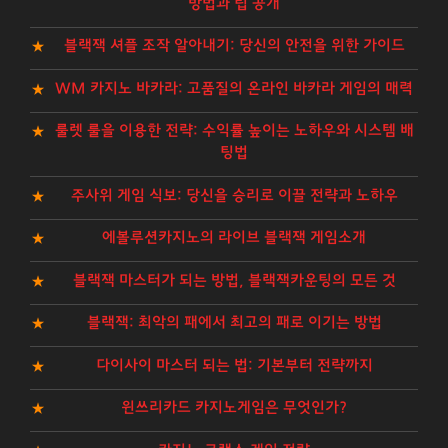
방법과 팁 공개
블랙잭 셔플 조작 알아내기: 당신의 안전을 위한 가이드
WM 카지노 바카라: 고품질의 온라인 바카라 게임의 매력
룰렛 룰을 이용한 전략: 수익률 높이는 노하우와 시스템 배
팅법
주사위 게임 식보: 당신을 승리로 이끌 전략과 노하우
에볼루션카지노의 라이브 블랙잭 게임소개
블랙잭 마스터가 되는 방법, 블랙잭카운팅의 모든 것
블랙잭: 최악의 패에서 최고의 패로 이기는 방법
다이사이 마스터 되는 법: 기본부터 전략까지
윈쓰리카드 카지노게임은 무엇인가?