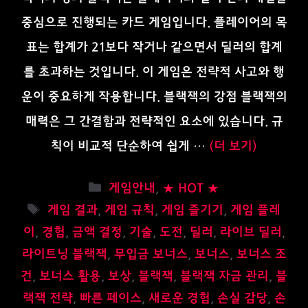
중심으로 진행되는 카드 게임입니다. 플레이어의 목
표는 합계가 21보다 작거나 같으면서 딜러의 합계
를 초과하는 것입니다. 이 게임은 전략적 사고와 행
운이 중요하게 작용합니다. 블랙잭의 강점 블랙잭의
매력은 그 간결함과 전략적인 요소에 있습니다. 규
칙이 비교적 단순하여 쉽게 …
(더 보기)
카
게임안내
,
★ HOT ★
테
태
게임 결과
,
게임 규칙
,
게임 즐기기
,
게임 플레
고
그
이
,
경험
,
금액 결정
,
기술
,
도전
,
딜러
,
라이브 딜러
,
리
라이트닝 블랙잭
,
무입금 보너스
,
보너스
,
보너스 조
건
,
보너스 활용
,
보상
,
블랙잭
,
블랙잭 자금 관리
,
블
랙잭 전략
,
빠른 페이스
,
새로운 경험
,
손실 감당
,
손