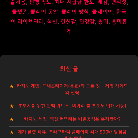
즐거움
,
진행 속도
,
최대 지급금 한도
,
쾌감
,
편의성
,
플랫폼
,
플레이 동안
,
플레이 방식
,
플레이어
,
한국
어 라이브딜러
,
혁신
,
현실감
,
현장감
,
흥미
,
흥미롭
게
최신 글
카지노 게임, 드래곤타이거(용호)의 모든 것 – 게임 가이드
와 전략
초보자를 위한 완벽 가이드, 바카라 룰 초보도 이해 가능!
카지노 게임: 잭팟 터뜨리는 비밀공식은 존재할까?
메가 룰렛 리뷰: 프라그마틱 플레이의 최대 500배 당첨금