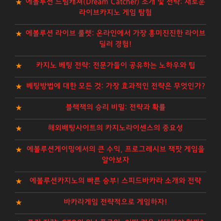
에볼루션 드림캐쳐(Dream Catcher) 소개 및 전략: 새로운
라이브카지노 게임 탐험
에볼루션 라이브 룰렛: 온라인에서 가장 흥미진진한 라이브
딜러 경험!
카지노 베팅 전략: 전문가들이 공유하는 노하우와 팁
베팅방법에 대한 모든 것: 가장 효과적인 전략은 무엇인가?
블랙잭의 승리 비밀: 전략과 확률
해외배팅사이트의 카지노라이센스의 중요성
에볼루션게이밍에서의 큰 수익, 프로그레시브 잭팟 게임을
알아보자
에볼루션카지노의 빠른 승부! 스피드바카라 소개와 전략
바카라게임 전략적으로 게임하자!