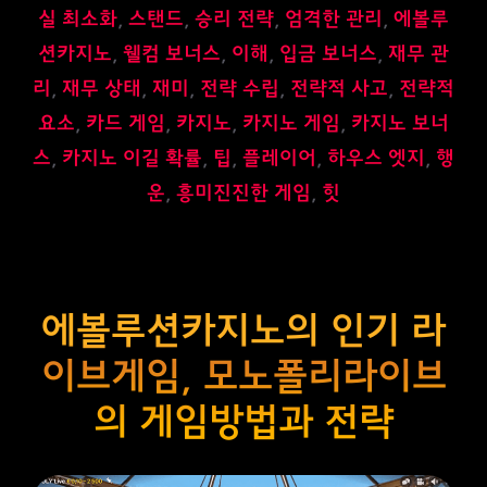
실 최소화
,
스탠드
,
승리 전략
,
엄격한 관리
,
에볼루
션카지노
,
웰컴 보너스
,
이해
,
입금 보너스
,
재무 관
리
,
재무 상태
,
재미
,
전략 수립
,
전략적 사고
,
전략적
요소
,
카드 게임
,
카지노
,
카지노 게임
,
카지노 보너
스
,
카지노 이길 확률
,
팁
,
플레이어
,
하우스 엣지
,
행
운
,
흥미진진한 게임
,
힛
에볼루션카지노의 인기 라
이브게임, 모노폴리라이브
의 게임방법과 전략