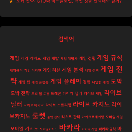
포커 전략: GTO와 익스플로잇, 어떤 것을 선택해야 할까?
검색어
게임 규칙
게임
게임 경험
게임 가이드
게임 개발
게임 개발사
게임 전
게임 분석
게임 리뷰
게임규칙
게임 디자인
게임 선택
략
게임 플레이
도박
경험
게임 팁
게임 플랫폼
다양한 게임
라이브
도박 전략
딜러
도박 팁
드래곤 타이거
라이브 게임
도전
딜러
라이브 카지노
라이
라이브 스트리밍
라이브 바카라
룰렛
브카지노
리스크 관리
룰렛 전략
마이크로게이밍
모바일 게임
바카라
모바일 카지노
바
바카라 규칙
모바일카지노
바카라 게임