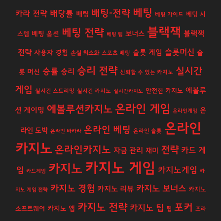
베팅
배팅-전략
배당률
카라 전략
배팅
베팅 시
베팅 가이드
블랙잭
베팅 전략
보너스
블랙잭
베팅 옵션
스템
베팅 팁
슬롯머신
전략
슬롯 게임
사용자 경험
슬
손실 최소화
스포츠 베팅
승리 전략
실시간
승률
승리
롯 머신
신뢰할 수 있는 카지노
게임
에볼루
안전한 카지노
실시간 스트리밍
실시간 카지노
실시간카지노
온라인 게임
에볼루션카지노
션 게이밍
온
온라인게임
온라인
온라인 베팅
라인 도박
온라인 바카라
온라인 슬롯
카지노
온라인카지노
전략
카드 게
자금 관리
재미
카지노 게임
카지노
카지노게임
임
카드게임
카
카지노 경험
카지노 보너스
카지노 리뷰
카지노
지노 게임 전략
카지노 전략
포커
카지노 팁
카지노 앱
소프트웨어
팁
프라