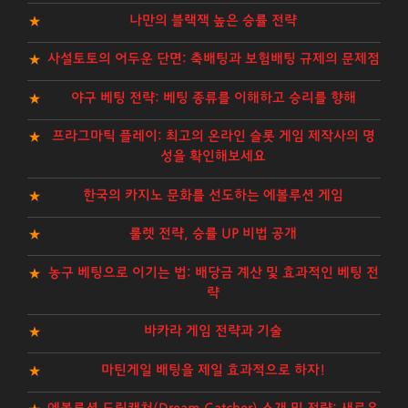
나만의 블랙잭 높은 승률 전략
사설토토의 어두운 단면: 축배팅과 보험배팅 규제의 문제점
야구 베팅 전략: 베팅 종류를 이해하고 승리를 향해
프라그마틱 플레이: 최고의 온라인 슬롯 게임 제작사의 명
성을 확인해보세요
한국의 카지노 문화를 선도하는 에볼루션 게임
룰렛 전략, 승률 UP 비법 공개
농구 베팅으로 이기는 법: 배당금 계산 및 효과적인 베팅 전
략
바카라 게임 전략과 기술
마틴게일 배팅을 제일 효과적으로 하자!