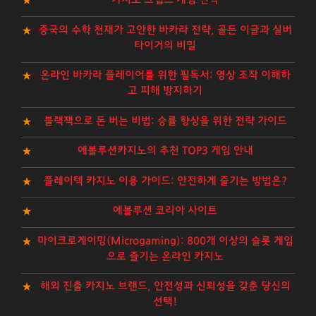
중국의 수학 천재가 고안한 바카라 전략, 골든 이글과 실버
타이거의 비밀
온라인 바카라 플레이어를 위한 필독서: 영상 조작 이해하
고 피해 방지하기
블랙잭으로 돈 버는 비법: 승률 향상을 위한 전략 가이드
에볼루션카지노의 추천 TOP3 게임 안내
플레이텍 카지노 이용 가이드: 안전하게 즐기는 방법은?
에볼루션 코리아 사이트
마이크로게이밍(Microgaming): 800개 이상의 슬롯 게임
으로 즐기는 온라인 카지노
해외 진출 카지노 브랜드, 안전성과 신뢰성을 갖춘 당신의
선택!