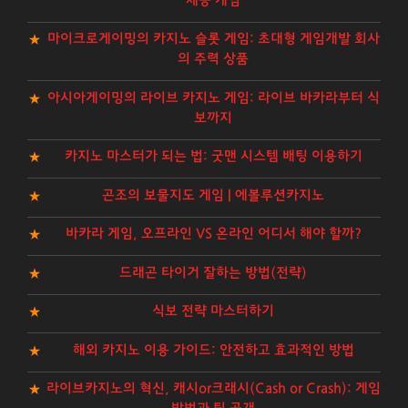
제공 게임
마이크로게이밍의 카지노 슬롯 게임: 초대형 게임개발 회사
의 주력 상품
아시아게이밍의 라이브 카지노 게임: 라이브 바카라부터 식
보까지
카지노 마스터가 되는 법: 굿맨 시스템 배팅 이용하기
곤조의 보물지도 게임 | 에볼루션카지노
바카라 게임, 오프라인 VS 온라인 어디서 해야 할까?
드래곤 타이거 잘하는 방법(전략)
식보 전략 마스터하기
해외 카지노 이용 가이드: 안전하고 효과적인 방법
라이브카지노의 혁신, 캐시or크래시(Cash or Crash): 게임