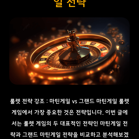
일 전략
룰렛 전략 강조 : 마틴게일 vs 그랜드 마틴게일 룰렛
게임에서 가장 중요한 것은 전략입니다. 이번 글에
서는 룰렛 게임의 두 대표적인 전략인 마틴게일 전
략과 그랜드 마틴게일 전략을 비교하고 분석해보겠