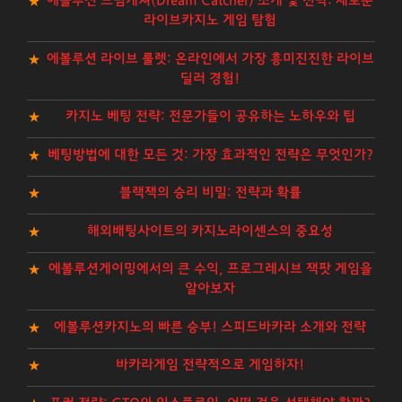
에볼루션 드림캐쳐(Dream Catcher) 소개 및 전략: 새로운
라이브카지노 게임 탐험
에볼루션 라이브 룰렛: 온라인에서 가장 흥미진진한 라이브
딜러 경험!
카지노 베팅 전략: 전문가들이 공유하는 노하우와 팁
베팅방법에 대한 모든 것: 가장 효과적인 전략은 무엇인가?
블랙잭의 승리 비밀: 전략과 확률
해외배팅사이트의 카지노라이센스의 중요성
에볼루션게이밍에서의 큰 수익, 프로그레시브 잭팟 게임을
알아보자
에볼루션카지노의 빠른 승부! 스피드바카라 소개와 전략
바카라게임 전략적으로 게임하자!