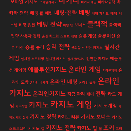
바카라
모바일 카지노
바
바카라 규칙
모바일카지노
바카라 게임
베팅
배팅-전략
배당률
카라 전략
배팅
베팅 시
베팅 가이드
블랙잭
베팅 전략
보너스
블랙잭
베팅 옵션
스템
베팅 팁
슬롯머신
전략
슬롯 게임
사용자 경험
슬
손실 최소화
스포츠 베팅
승리 전략
실시간
승률
승리
롯 머신
신뢰할 수 있는 카지노
게임
에볼루
안전한 카지노
실시간 스트리밍
실시간 카지노
실시간카지노
온라인 게임
에볼루션카지노
션 게이밍
온
온라인게임
온라인
온라인 베팅
라인 도박
온라인 바카라
온라인 슬롯
카지노
온라인카지노
전략
카드 게
자금 관리
재미
카지노 게임
카지노
카지노게임
임
카드게임
카
카지노 경험
카지노 보너스
카지노 리뷰
카지노
지노 게임 전략
카지노 전략
포커
카지노 팁
카지노 앱
소프트웨어
팁
프라