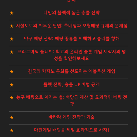
나만의 블랙잭 높은 승률 전략
사설토토의 어두운 단면: 축배팅과 보험배팅 규제의 문제점
야구 베팅 전략: 베팅 종류를 이해하고 승리를 향해
프라그마틱 플레이: 최고의 온라인 슬롯 게임 제작사의 명
성을 확인해보세요
한국의 카지노 문화를 선도하는 에볼루션 게임
룰렛 전략, 승률 UP 비법 공개
농구 베팅으로 이기는 법: 배당금 계산 및 효과적인 베팅 전
략
바카라 게임 전략과 기술
마틴게일 배팅을 제일 효과적으로 하자!