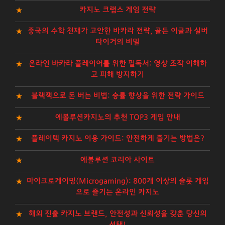
카지노 크랩스 게임 전략
중국의 수학 천재가 고안한 바카라 전략, 골든 이글과 실버
타이거의 비밀
온라인 바카라 플레이어를 위한 필독서: 영상 조작 이해하
고 피해 방지하기
블랙잭으로 돈 버는 비법: 승률 향상을 위한 전략 가이드
에볼루션카지노의 추천 TOP3 게임 안내
플레이텍 카지노 이용 가이드: 안전하게 즐기는 방법은?
에볼루션 코리아 사이트
마이크로게이밍(Microgaming): 800개 이상의 슬롯 게임
으로 즐기는 온라인 카지노
해외 진출 카지노 브랜드, 안전성과 신뢰성을 갖춘 당신의
선택!