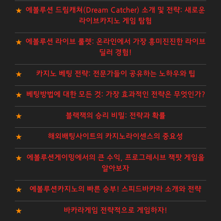
에볼루션 드림캐쳐(Dream Catcher) 소개 및 전략: 새로운
라이브카지노 게임 탐험
에볼루션 라이브 룰렛: 온라인에서 가장 흥미진진한 라이브
딜러 경험!
카지노 베팅 전략: 전문가들이 공유하는 노하우와 팁
베팅방법에 대한 모든 것: 가장 효과적인 전략은 무엇인가?
블랙잭의 승리 비밀: 전략과 확률
해외배팅사이트의 카지노라이센스의 중요성
에볼루션게이밍에서의 큰 수익, 프로그레시브 잭팟 게임을
알아보자
에볼루션카지노의 빠른 승부! 스피드바카라 소개와 전략
바카라게임 전략적으로 게임하자!