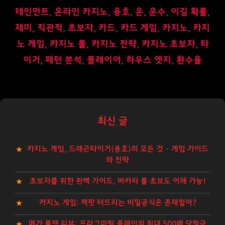
테인먼트
,
온라인 카지노
,
용호
,
운
,
운수
,
이길 확률
,
재미
,
직관적
,
초보자
,
카드
,
카드 게임
,
카지노
,
카지
노 게임
,
카지노 룰
,
카지노 전략
,
카지노 초보자
,
타
이거
,
패턴 분석
,
플레이어
,
하우스 엣지
,
환수율
최신 글
카지노 게임, 드래곤타이거(용호)의 모든 것 – 게임 가이드
와 전략
초보자를 위한 완벽 가이드, 바카라 룰 초보도 이해 가능!
카지노 게임: 잭팟 터뜨리는 비밀공식은 존재할까?
메가 룰렛 리뷰: 프라그마틱 플레이의 최대 500배 당첨금