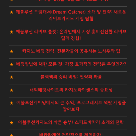
에볼루션 드림캐쳐(Dream Catcher) 소개 및 전략: 새로운
라이브카지노 게임 탐험
에볼루션 라이브 룰렛: 온라인에서 가장 흥미진진한 라이브
딜러 경험!
카지노 베팅 전략: 전문가들이 공유하는 노하우와 팁
베팅방법에 대한 모든 것: 가장 효과적인 전략은 무엇인가?
블랙잭의 승리 비밀: 전략과 확률
해외배팅사이트의 카지노라이센스의 중요성
에볼루션게이밍에서의 큰 수익, 프로그레시브 잭팟 게임을
알아보자
에볼루션카지노의 빠른 승부! 스피드바카라 소개와 전략
바카라게임 전략적으로 게임하자!