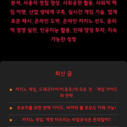
분석
,
사용자 경험 향상
,
사회공헌 활동
,
사회적 책
임 이행
,
산업 생태계 구축
,
실시간 게임 기술
,
업계
표준 제시
,
온라인 도박
,
온라인 카지노 선도
,
윤리
적 경영 실천
,
인공지능 활용
,
인재 양성 투자
,
지속
가능한 성장
최신 글
카지노 게임, 드래곤타이거(용호)의 모든 것 – 게임 가이드
와 전략
초보자를 위한 완벽 가이드, 바카라 룰 초보도 이해 가능!
카지노 게임: 잭팟 터뜨리는 비밀공식은 존재할까?