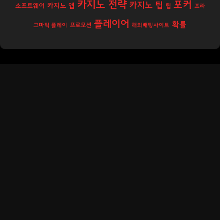
카지노 전략
포커
카지노 팁
카지노 앱
소프트웨어
팁
프라
플레이어
확률
프로모션
그마틱 플레이
해외배팅사이트