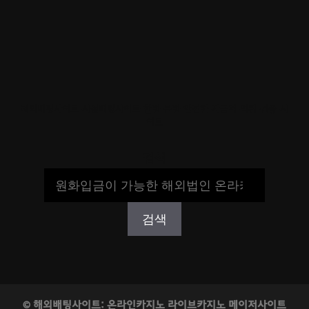
해외배팅사이트-사설배팅사이트-합법-불법-안전한-자금력-먹튀-검증-사
이트
검색
검색
© 해외배팅사이트: 온라인카지노 라이브카지노 메이저사이트