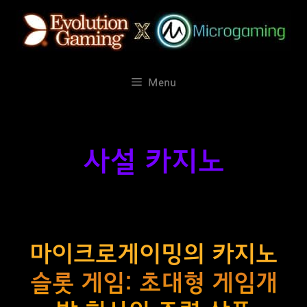
컨
텐
츠
로
건
Menu
너
뛰
기
사설 카지노
마이크로게이밍의 카지노
슬롯 게임: 초대형 게임개