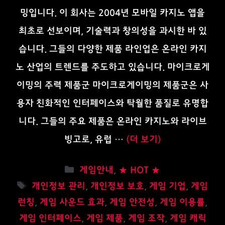
밍입니다. 이 회사는 2004년 모바일 카지노 앱을
최초로 선보이며, 기술력과 창의성을 과시한 바 있
습니다. 그들의 다양한 제품 라인업은 온라인 카지
노 산업의 트렌드를 주도하고 있습니다. 마이크로게
이밍의 주력 제품군 마이크로게이밍의 제품군은 사
용자 친화적인 인터페이스와 탁월한 품질로 유명합
니다. 그들의 주요 제품은 온라인 카지노와 라이브
빙고로, 유럽 …
(더 보기)
카
게임안내
,
★ HOT ★
테
태
개인정보 관리
,
개인정보 보호
,
게임 기업
,
게임
고
그
런칭
,
게임 사운드 효과
,
게임 안전성
,
게임 이용률
,
리
게임 인터페이스
,
게임 제품
,
게임 조작
,
게임 캐릭