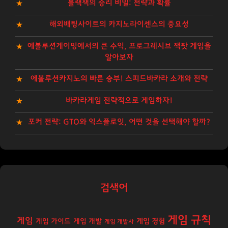
블랙잭의 승리 비밀: 전략과 확률
해외배팅사이트의 카지노라이센스의 중요성
에볼루션게이밍에서의 큰 수익, 프로그레시브 잭팟 게임을
알아보자
에볼루션카지노의 빠른 승부! 스피드바카라 소개와 전략
바카라게임 전략적으로 게임하자!
포커 전략: GTO와 익스플로잇, 어떤 것을 선택해야 할까?
검색어
게임 규칙
게임
게임 경험
게임 가이드
게임 개발
게임 개발사