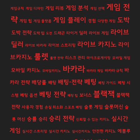
게임 전
게임 분석
게임 리뷰
게임규칙
게임 디자인
게임 선택
략
게임 플레이
도박
경험
게임 팁
게임 플랫폼
다양한 게임
라이브
도박 전략
딜러
도박 팁
드래곤 타이거
라이브 게임
도전
딜러
라이브 카지노
라이
라이브 스트리밍
라이브 바카라
룰렛
브카지노
리스크 관리
룰렛 전략
마이크로게이밍
모바일 게임
바카라
모바일 카지노
바
바카라 규칙
모바일카지노
바카라 게임
베팅
배팅-전략
배당률
카라 전략
배팅
베팅 시
베팅 가이드
블랙잭
베팅 전략
보너스
블랙잭
베팅 옵션
스템
베팅 팁
슬롯머신
전략
슬롯 게임
사용자 경험
슬
손실 최소화
스포츠 베팅
승리 전략
실시간
승률
승리
롯 머신
신뢰할 수 있는 카지노
게임
에볼루
안전한 카지노
실시간 스트리밍
실시간 카지노
실시간카지노