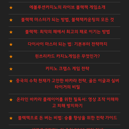
에볼루션카지노의 라이브 블랙잭 게임소개
블랙잭 마스터가 되는 방법, 블랙잭카운팅의 모든 것
블랙잭: 최악의 패에서 최고의 패로 이기는 방법
다이사이 마스터 되는 법: 기본부터 전략까지
윈쓰리카드 카지노게임은 무엇인가?
카지노 크랩스 게임 전략
중국의 수학 천재가 고안한 바카라 전략, 골든 이글과 실버
타이거의 비밀
온라인 바카라 플레이어를 위한 필독서: 영상 조작 이해하
고 피해 방지하기
블랙잭으로 돈 버는 비법: 승률 향상을 위한 전략 가이드