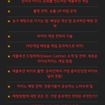
한국의 카지노 문화를 선도하는 에볼루션 게임
룰렛 전략, 승률 UP 비법 공개
농구 베팅으로 이기는 법: 배당금 계산 및 효과적인 베팅 전
략
바카라 게임 전략과 기술
마틴게일 배팅을 제일 효과적으로 하자!
에볼루션 드림캐쳐(Dream Catcher) 소개 및 전략: 새로운
라이브카지노 게임 탐험
에볼루션 라이브 룰렛: 온라인에서 가장 흥미진진한 라이브
딜러 경험!
카지노 베팅 전략: 전문가들이 공유하는 노하우와 팁
베팅방법에 대한 모든 것: 가장 효과적인 전략은 무엇인가?