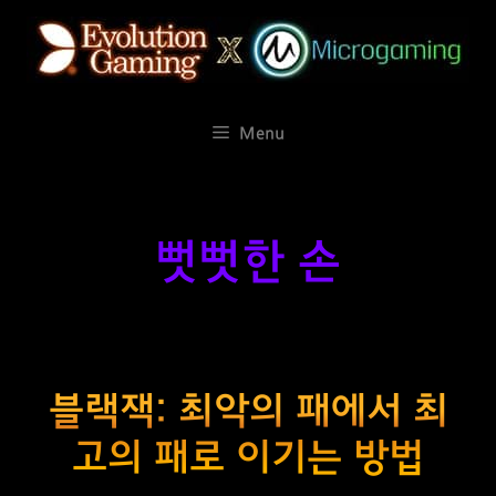
컨
텐
츠
로
건
Menu
너
뛰
기
뻣뻣한 손
블랙잭: 최악의 패에서 최
고의 패로 이기는 방법