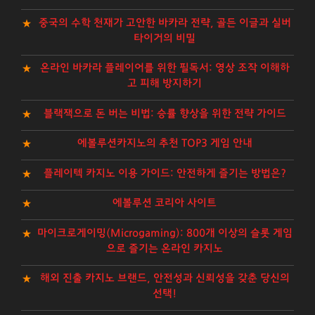
중국의 수학 천재가 고안한 바카라 전략, 골든 이글과 실버
타이거의 비밀
온라인 바카라 플레이어를 위한 필독서: 영상 조작 이해하
고 피해 방지하기
블랙잭으로 돈 버는 비법: 승률 향상을 위한 전략 가이드
에볼루션카지노의 추천 TOP3 게임 안내
플레이텍 카지노 이용 가이드: 안전하게 즐기는 방법은?
에볼루션 코리아 사이트
마이크로게이밍(Microgaming): 800개 이상의 슬롯 게임
으로 즐기는 온라인 카지노
해외 진출 카지노 브랜드, 안전성과 신뢰성을 갖춘 당신의
선택!