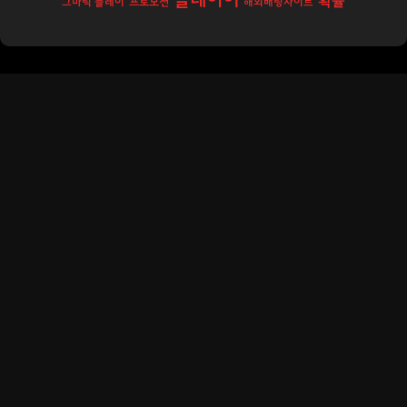
확률
프로모션
그마틱 플레이
해외배팅사이트