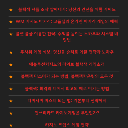
블랙잭 셔플 조작 알아내기: 당신의 안전을 위한 가이드
WM 카지노 바카라: 고품질의 온라인 바카라 게임의 매력
룰렛 룰을 이용한 전략: 수익률 높이는 노하우와 시스템 배
팅법
주사위 게임 식보: 당신을 승리로 이끌 전략과 노하우
에볼루션카지노의 라이브 블랙잭 게임소개
블랙잭 마스터가 되는 방법, 블랙잭카운팅의 모든 것
블랙잭: 최악의 패에서 최고의 패로 이기는 방법
다이사이 마스터 되는 법: 기본부터 전략까지
윈쓰리카드 카지노게임은 무엇인가?
카지노 크랩스 게임 전략