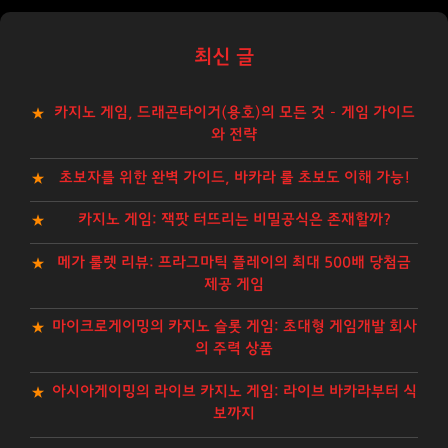
최신 글
카지노 게임, 드래곤타이거(용호)의 모든 것 – 게임 가이드
와 전략
초보자를 위한 완벽 가이드, 바카라 룰 초보도 이해 가능!
카지노 게임: 잭팟 터뜨리는 비밀공식은 존재할까?
메가 룰렛 리뷰: 프라그마틱 플레이의 최대 500배 당첨금
제공 게임
마이크로게이밍의 카지노 슬롯 게임: 초대형 게임개발 회사
의 주력 상품
아시아게이밍의 라이브 카지노 게임: 라이브 바카라부터 식
보까지