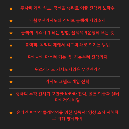
주사위 게임 식보: 당신을 승리로 이끌 전략과 노하우
에볼루션카지노의 라이브 블랙잭 게임소개
블랙잭 마스터가 되는 방법, 블랙잭카운팅의 모든 것
블랙잭: 최악의 패에서 최고의 패로 이기는 방법
다이사이 마스터 되는 법: 기본부터 전략까지
윈쓰리카드 카지노게임은 무엇인가?
카지노 크랩스 게임 전략
중국의 수학 천재가 고안한 바카라 전략, 골든 이글과 실버
타이거의 비밀
온라인 바카라 플레이어를 위한 필독서: 영상 조작 이해하
고 피해 방지하기