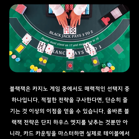
블랙잭은 카지노 게임 중에서도 매력적인 선택지 중
하나입니다. 적절한 전략을 구사한다면, 단순히 즐
기는 것 이상의 이점을 얻을 수 있습니다. 올바른 블
랙잭 전략은 단지 하우스 엣지를 낮추는 것뿐만 아
니라, 카드 카운팅을 마스터하면 실제로 테이블에서