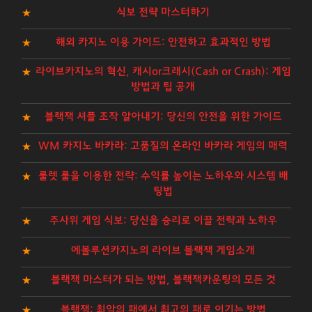
식보 전략 마스터하기
해외 카지노 이용 가이드: 안전하고 효과적인 방법
라이브카지노의 혁신, 캐시or크래시(Cash or Crash): 게임
방법과 팁 공개
블랙잭 셔플 조작 알아내기: 당신의 안전을 위한 가이드
WM 카지노 바카라: 고품질의 온라인 바카라 게임의 매력
룰렛 룰을 이용한 전략: 수익률 높이는 노하우와 시스템 배
팅법
주사위 게임 식보: 당신을 승리로 이끌 전략과 노하우
에볼루션카지노의 라이브 블랙잭 게임소개
블랙잭 마스터가 되는 방법, 블랙잭카운팅의 모든 것
블랙잭: 최악의 패에서 최고의 패로 이기는 방법