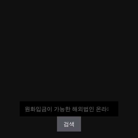
해외배팅사이트-사설배팅사이트-합법-불법-안전한-자금력-먹튀-검증-사
이트
검색
검색