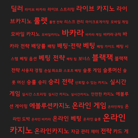
딜러
라이브 카지노
라이
라이브 스트리밍
라이브 바카라
룰렛
브카지노
리스크 관리
룰렛 전략
마이크로게이밍
모바일 게임
바카라
모바일 카지노
바
바카라 규칙
모바일카지노
바카라 게임
베팅
배팅-전략
배당률
카라 전략
배팅
베팅 시
베팅 가이드
블랙잭
베팅 전략
보너스
블랙잭
베팅 옵션
스템
베팅 팁
슬롯머신
전략
슬롯 게임
사용자 경험
슬
손실 최소화
스포츠 베팅
승리 전략
실시간
승률
승리
롯 머신
신뢰할 수 있는 카지노
게임
에볼루
안전한 카지노
실시간 스트리밍
실시간 카지노
실시간카지노
온라인 게임
에볼루션카지노
션 게이밍
온
온라인게임
온라인
온라인 베팅
라인 도박
온라인 바카라
온라인 슬롯
카지노
온라인카지노
전략
카드 게
자금 관리
재미