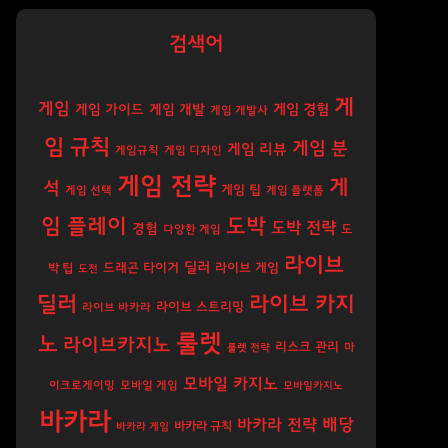
검색어
게
게임
게임 경험
게임 가이드
게임 개발
게임 개발사
임 규칙
게임 분
게임 리뷰
게임규칙
게임 디자인
게임 전략
게
석
게임 팁
게임 선택
게임 플랫폼
임 플레이
도박
도박 전략
경험
도
다양한 게임
라이브
딜러
박 팁
드래곤 타이거
라이브 게임
도전
딜러
라이브 카지
라이브 스트리밍
라이브 바카라
룰렛
노
라이브카지노
리스크 관리
룰렛 전략
마
모바일 카지노
이크로게이밍
모바일 게임
모바일카지노
바카라
배당
바카라 전략
바카라 규칙
바카라 게임