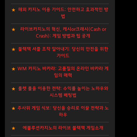
해외 카지노 이용 가이드: 안전하고 효과적인 방
법
라이브카지노의 혁신, 캐시or크래시(Cash or
Crash): 게임 방법과 팁 공개
블랙잭 셔플 조작 알아내기: 당신의 안전을 위한
가이드
WM 카지노 바카라: 고품질의 온라인 바카라 게
임의 매력
룰렛 룰을 이용한 전략: 수익률 높이는 노하우와
시스템 배팅법
주사위 게임 식보: 당신을 승리로 이끌 전략과 노
하우
에볼루션카지노의 라이브 블랙잭 게임소개