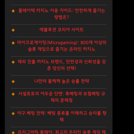
플레이텍 카지노 이용 가이드: 안전하게 즐기는
방법은?
에볼루션 코리아 사이트
마이크로게이밍(Microgaming): 800개 이상의
슬롯 게임으로 즐기는 온라인 카지노
해외 진출 카지노 브랜드, 안전성과 신뢰성을 갖
춘 당신의 선택!
나만의 블랙잭 높은 승률 전략
사설토토의 어두운 단면: 축배팅과 보험배팅 규
제의 문제점
야구 베팅 전략: 베팅 종류를 이해하고 승리를 향
해
프라그마틱 플레이: 최고의 온라인 슬롯 게임 제