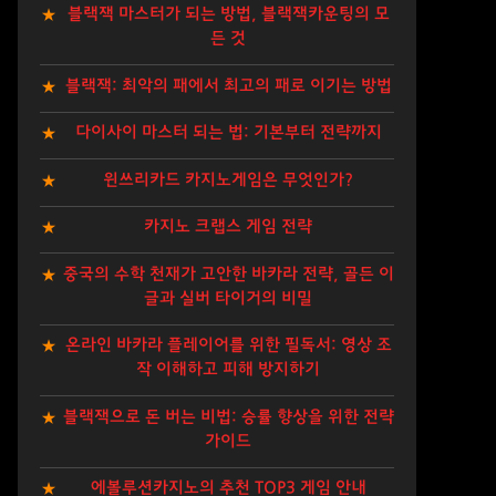
블랙잭 마스터가 되는 방법, 블랙잭카운팅의 모
든 것
블랙잭: 최악의 패에서 최고의 패로 이기는 방법
다이사이 마스터 되는 법: 기본부터 전략까지
윈쓰리카드 카지노게임은 무엇인가?
카지노 크랩스 게임 전략
중국의 수학 천재가 고안한 바카라 전략, 골든 이
글과 실버 타이거의 비밀
온라인 바카라 플레이어를 위한 필독서: 영상 조
작 이해하고 피해 방지하기
블랙잭으로 돈 버는 비법: 승률 향상을 위한 전략
가이드
에볼루션카지노의 추천 TOP3 게임 안내