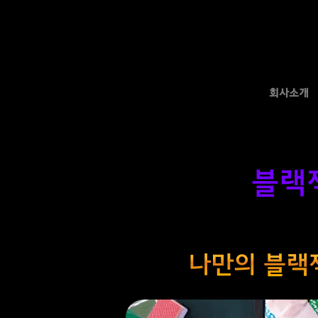
회사소개
블랙
나만의 블랙