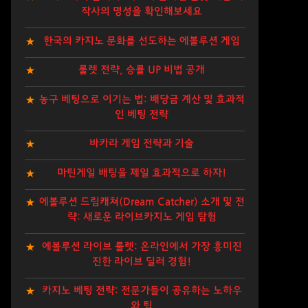
작사의 명성을 확인해보세요
한국의 카지노 문화를 선도하는 에볼루션 게임
룰렛 전략, 승률 UP 비법 공개
농구 베팅으로 이기는 법: 배당금 계산 및 효과적
인 베팅 전략
바카라 게임 전략과 기술
마틴게일 배팅을 제일 효과적으로 하자!
에볼루션 드림캐쳐(Dream Catcher) 소개 및 전
략: 새로운 라이브카지노 게임 탐험
에볼루션 라이브 룰렛: 온라인에서 가장 흥미진
진한 라이브 딜러 경험!
카지노 베팅 전략: 전문가들이 공유하는 노하우
와 팁