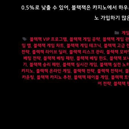
0.5%로 낮출 수 있어, 블랙잭은 카지노에서 하
노 가입하기 많
카
게
테
태
블랙잭 VIP 프로그램
,
블랙잭 게임 공략
,
블랙잭 게임 
고
그
임 앱
,
블랙잭 게임 차트
,
블랙잭 게임 테크닉
,
블랙잭 고급 
리
전략
,
블랙잭 라이브 딜러
,
블랙잭 리스크 관리
,
블랙잭 모바
베팅 전략
,
블랙잭 베팅 패턴
,
블랙잭 베팅 한도
,
블랙잭 보
기
,
블랙잭 승리 패턴
,
블랙잭 실시간 게임
,
블랙잭 실전 노
카지노
,
블랙잭 온라인 게임
,
블랙잭 전략
,
블랙잭 전략서
,
블
카운팅
,
블랙잭 카지노 추천
,
블랙잭 테이블 게임
,
블랙잭 트
어 전략
,
블랙잭 