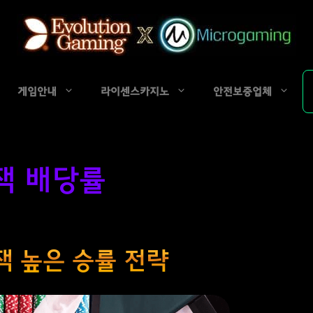
컨
텐
츠
로
건
게임안내
라이센스카지노
안전보증업체
너
뛰
기
잭 배당률
잭 높은 승률 전략