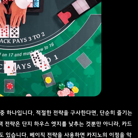
중 하나입니다. 적절한 전략을 구사한다면, 단순히 즐기는
잭 전략은 단지 하우스 엣지를 낮추는 것뿐만 아니라, 카드
도 있습니다. 베이직 전략을 사용하면 카지노의 이점을 약