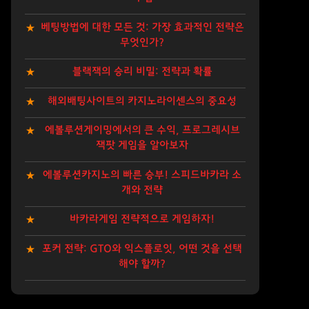
베팅방법에 대한 모든 것: 가장 효과적인 전략은
무엇인가?
블랙잭의 승리 비밀: 전략과 확률
해외배팅사이트의 카지노라이센스의 중요성
에볼루션게이밍에서의 큰 수익, 프로그레시브
잭팟 게임을 알아보자
에볼루션카지노의 빠른 승부! 스피드바카라 소
개와 전략
바카라게임 전략적으로 게임하자!
포커 전략: GTO와 익스플로잇, 어떤 것을 선택
해야 할까?