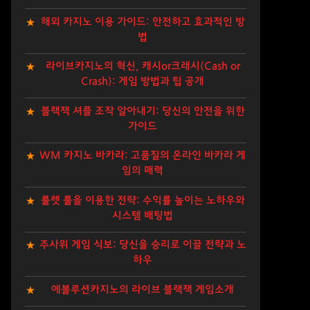
해외 카지노 이용 가이드: 안전하고 효과적인 방
법
라이브카지노의 혁신, 캐시or크래시(Cash or
Crash): 게임 방법과 팁 공개
블랙잭 셔플 조작 알아내기: 당신의 안전을 위한
가이드
WM 카지노 바카라: 고품질의 온라인 바카라 게
임의 매력
룰렛 룰을 이용한 전략: 수익률 높이는 노하우와
시스템 배팅법
주사위 게임 식보: 당신을 승리로 이끌 전략과 노
하우
에볼루션카지노의 라이브 블랙잭 게임소개