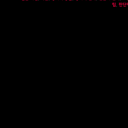
팁
,
판단