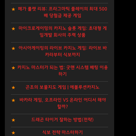
메가 룰렛 리뷰: 프라그마틱 플레이의 최대 500
배 당첨금 제공 게임
마이크로게이밍의 카지노 슬롯 게임: 초대형 게
임개발 회사의 주력 상품
아시아게이밍의 라이브 카지노 게임: 라이브 바
카라부터 식보까지
카지노 마스터가 되는 법: 굿맨 시스템 배팅 이용
하기
곤조의 보물지도 게임 | 에볼루션카지노
바카라 게임, 오프라인 VS 온라인 어디서 해야
할까?
드래곤 타이거 잘하는 방법(전략)
식보 전략 마스터하기