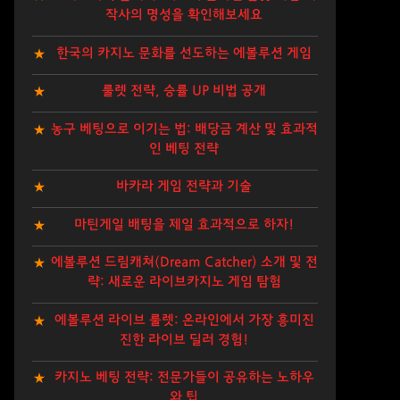
작사의 명성을 확인해보세요
한국의 카지노 문화를 선도하는 에볼루션 게임
룰렛 전략, 승률 UP 비법 공개
농구 베팅으로 이기는 법: 배당금 계산 및 효과적
인 베팅 전략
바카라 게임 전략과 기술
마틴게일 배팅을 제일 효과적으로 하자!
에볼루션 드림캐쳐(Dream Catcher) 소개 및 전
략: 새로운 라이브카지노 게임 탐험
에볼루션 라이브 룰렛: 온라인에서 가장 흥미진
진한 라이브 딜러 경험!
카지노 베팅 전략: 전문가들이 공유하는 노하우
와 팁