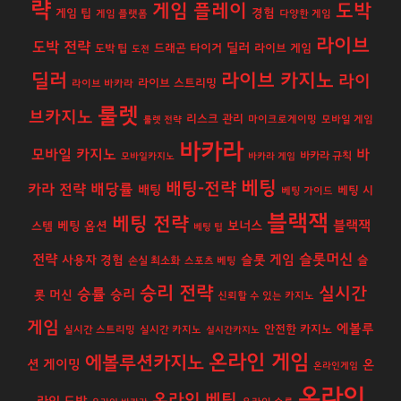
략
게임 플레이
도박
경험
게임 팁
게임 플랫폼
다양한 게임
라이브
도박 전략
딜러
도박 팁
드래곤 타이거
라이브 게임
도전
딜러
라이브 카지노
라이
라이브 스트리밍
라이브 바카라
룰렛
브카지노
리스크 관리
룰렛 전략
마이크로게이밍
모바일 게임
바카라
모바일 카지노
바
바카라 규칙
모바일카지노
바카라 게임
베팅
배팅-전략
배당률
카라 전략
배팅
베팅 시
베팅 가이드
블랙잭
베팅 전략
보너스
블랙잭
베팅 옵션
스템
베팅 팁
슬롯머신
전략
슬롯 게임
사용자 경험
슬
손실 최소화
스포츠 베팅
승리 전략
실시간
승률
승리
롯 머신
신뢰할 수 있는 카지노
게임
에볼루
안전한 카지노
실시간 스트리밍
실시간 카지노
실시간카지노
온라인 게임
에볼루션카지노
션 게이밍
온
온라인게임
온라인
온라인 베팅