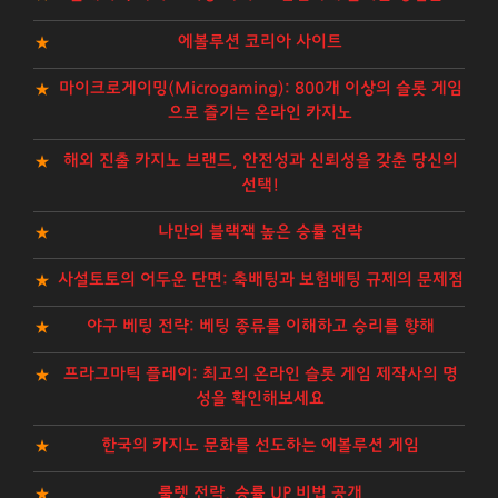
에볼루션 코리아 사이트
마이크로게이밍(Microgaming): 800개 이상의 슬롯 게임
으로 즐기는 온라인 카지노
해외 진출 카지노 브랜드, 안전성과 신뢰성을 갖춘 당신의
선택!
나만의 블랙잭 높은 승률 전략
사설토토의 어두운 단면: 축배팅과 보험배팅 규제의 문제점
야구 베팅 전략: 베팅 종류를 이해하고 승리를 향해
프라그마틱 플레이: 최고의 온라인 슬롯 게임 제작사의 명
성을 확인해보세요
한국의 카지노 문화를 선도하는 에볼루션 게임
룰렛 전략, 승률 UP 비법 공개