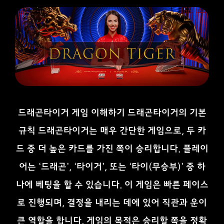
드래곤타이거 게임 이해하기 드래곤타이거의 기본
규칙 드래곤타이거는 매우 간단한 게임으로, 두 카
드 중 더 높은 카드를 가진 쪽이 승리합니다. 플레이
어는 ‘드래곤’, ‘타이거’, 또는 ‘타이(무승부)’ 중 하
나에 베팅을 할 수 있습니다. 이 게임은 빠른 페이스
로 진행되며, 결정을 내리는 데에 있어 직관과 운이
큰 역할을 합니다. 게임의 목적은 승리할 쪽을 정확