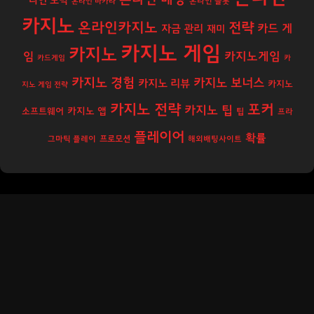
라인 도박
온라인 바카라
온라인 슬롯
카지노
온라인카지노
전략
카드 게
자금 관리
재미
카지노 게임
카지노
카지노게임
임
카드게임
카
카지노 경험
카지노 보너스
카지노 리뷰
카지노
지노 게임 전략
카지노 전략
포커
카지노 팁
카지노 앱
소프트웨어
팁
프라
플레이어
확률
프로모션
그마틱 플레이
해외배팅사이트