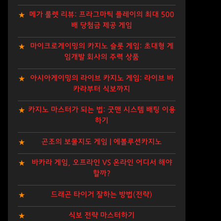
메가 룰렛 리뷰: 프라그마틱 플레이의 최대 500
배 당첨금 제공 게임
마이크로게이밍의 카지노 슬롯 게임: 초대형 게
임개발 회사의 주력 상품
아시아게이밍의 라이브 카지노 게임: 라이브 바
카라부터 식보까지
카지노 마스터가 되는 법: 굿맨 시스템 배팅 이용
하기
곤조의 보물지도 게임 | 에볼루션카지노
바카라 게임, 오프라인 VS 온라인 어디서 해야
할까?
드래곤 타이거 잘하는 방법(전략)
식보 전략 마스터하기