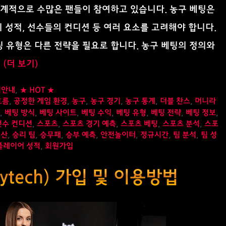
 세계적으로 수많은 팬들이 참여하고 있습니다. 농구 베팅은
 성적, 선수들의 컨디션 등 여러 요소를 고려해야 합니다.
팅 유형은 다른 전략을 필요로 합니다. 농구 베팅의 정의와
…
(더 보기)
임안내
,
★ HOT ★
흐름
,
공정한 게임 환경
,
농구
,
농구 경기
,
농구 통계
,
더블 찬스
,
머니라
,
베팅 방식
,
베팅 사이트
,
베팅 수익
,
베팅 유형
,
베팅 전략
,
베팅 정보
,
선수 컨디션
,
스포츠
,
스포츠 경기 예측
,
스포츠 베팅
,
스포츠 분석
,
스포
계산
,
승리 팀
,
승무패
,
승부 예측
,
안전놀이터
,
정규시간
,
팀 분석
,
팀 성
플레이어 성적
,
회원가입
ytech) 가입 및 이용방법