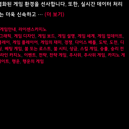
별화된 게임 환경을 선사합니다. 또한, 실시간 데이터 처리
는 더욱 신속하고 …
(더 보기)
게임안내
,
라이센스카지노
 그래픽
,
게임 디자인
,
게임 보드
,
게임 설명
,
게임 세계
,
게임 업데이트
,
플레이
,
게임 플레이어
,
게임의 재미
,
경쟁
,
다이스 배틀
,
도박
,
도전
,
디
팅
,
베팅 게임
,
붐 또는 로스트
,
붐 시티
,
상금
,
스킬 게임
,
승률
,
승리 전
라인 카지노
,
이벤트
,
전략
,
전략 게임
,
주사위
,
주사위 게임
,
카지노 게
데이트
,
행운
,
행운의 게임