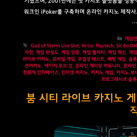
거쳤으며, 2001년에는 첫 카지노 플랫폼을 성공
워크인 iPoker를 구축하며 온라인 카지노 제작
카
게임
테
태
God of Storm Live Slot
,
Hi-Lo
,
Playtech
,
Sic Bo De
고
그
자인
,
게임 완성도
,
게임 인증
,
게임 퀄리티
,
게임 혁신
,
게
리
라이브 카지노
,
모바일 게임
,
무결성 테스트
,
베팅 게임
,
슬롯
션카지노
,
에이지 오브 갓
,
온라인 게이밍 커뮤니티
,
온라인
친화적 인터페이스
,
인터넷 카지노
,
카지노 게임
,
카지노 보
프로그래시브 슬롯
붐 시티 라이브 카지노 