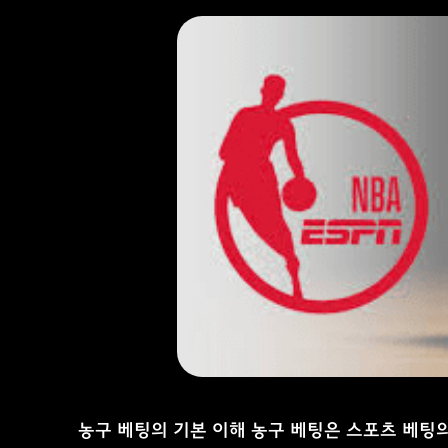
농구 베팅의 기본 이해 농구 베팅은 스포츠 베팅의