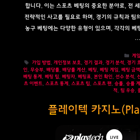
합니다. 이는 스포츠 베팅의 중요한 분야로, 전
전략적인 사고를 필요로 하며, 경기의 규칙과 팀의
농구 베팅에는 다양한 유형이 있으며, 각각의 베
카
게
테
태
가입 방법
,
개인정보 보호
,
경기 결과
,
경기 분석
,
경기 
고
그
인
,
무승부
,
배당률
,
배당률 계산
,
베팅
,
베팅 게임
,
베팅 금액
리
베팅 통계
,
베팅 팁
,
베팅자
,
베팅표
,
본인 확인
,
선수 분석
,
츠 이벤트
,
스포츠 통계
,
스포츠 팁
,
스포츠 팬
,
승률
,
승률 
적
,
팀 우승
,
플레이텍 카지노(Pla