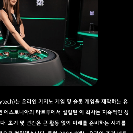
aytech)는 온라인 카지노 게임 및 슬롯 게임을 제작하는 유
9년 에스토니아의 타르투에서 설립된 이 회사는 지속적인 성
. 초기 몇 년간은 큰 활동 없이 미래를 준비하는 시기를