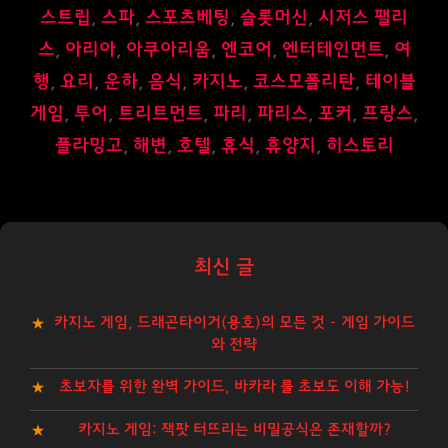
스트립
,
스파
,
스포츠베팅
,
슬롯머신
,
시저스 팰리
스
,
아리아
,
아쿠아리움
,
엔코어
,
엔터테인먼트
,
여
행
,
요리
,
운하
,
음식
,
카지노
,
코스모폴리탄
,
테이블
게임
,
투어
,
트리트먼트
,
파리
,
파리스
,
포커
,
프랑스
,
플라밍고
,
해변
,
호텔
,
휴식
,
휴양지
,
히스토리
최신 글
카지노 게임, 드래곤타이거(용호)의 모든 것 – 게임 가이드
와 전략
초보자를 위한 완벽 가이드, 바카라 룰 초보도 이해 가능!
카지노 게임: 잭팟 터뜨리는 비밀공식은 존재할까?