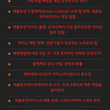
마틴게일 배팅을 제일 효과적으로 하자!
에볼루션 드림캐쳐(Dream Catcher) 소개 및 전략: 새로운
라이브카지노 게임 탐험
에볼루션 라이브 룰렛: 온라인에서 가장 흥미진진한 라이브
딜러 경험!
카지노 베팅 전략: 전문가들이 공유하는 노하우와 팁
베팅방법에 대한 모든 것: 가장 효과적인 전략은 무엇인가?
블랙잭의 승리 비밀: 전략과 확률
해외배팅사이트의 카지노라이센스의 중요성
에볼루션게이밍에서의 큰 수익, 프로그레시브 잭팟 게임을
알아보자
에볼루션카지노의 빠른 승부! 스피드바카라 소개와 전략