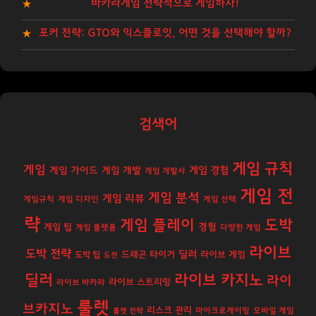
바카라게임 전략적으로 게임하자!
포커 전략: GTO와 익스플로잇, 어떤 것을 선택해야 할까?
검색어
게임 규칙
게임
게임 경험
게임 가이드
게임 개발
게임 개발사
게임 전
게임 분석
게임 리뷰
게임규칙
게임 디자인
게임 선택
략
게임 플레이
도박
경험
게임 팁
게임 플랫폼
다양한 게임
라이브
도박 전략
딜러
도박 팁
드래곤 타이거
라이브 게임
도전
딜러
라이브 카지노
라이
라이브 스트리밍
라이브 바카라
룰렛
브카지노
리스크 관리
룰렛 전략
마이크로게이밍
모바일 게임