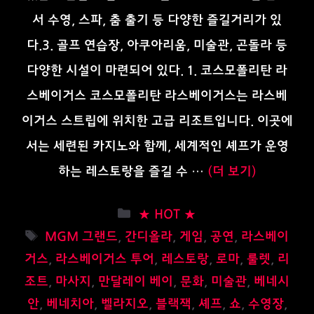
서 수영, 스파, 춤 출기 등 다양한 즐길거리가 있
다.3. 골프 연습장, 아쿠아리움, 미술관, 곤돌라 등
다양한 시설이 마련되어 있다. 1. 코스모폴리탄 라
스베이거스 코스모폴리탄 라스베이거스는 라스베
이거스 스트립에 위치한 고급 리조트입니다. 이곳에
서는 세련된 카지노와 함께, 세계적인 셰프가 운영
하는 레스토랑을 즐길 수 …
(더 보기)
카
★ HOT ★
테
태
MGM 그랜드
,
간디올라
,
게임
,
공연
,
라스베이
고
그
거스
,
라스베이거스 투어
,
레스토랑
,
로마
,
룰렛
,
리
리
조트
,
마사지
,
만달레이 베이
,
문화
,
미술관
,
베네시
안
,
베네치아
,
벨라지오
,
블랙잭
,
셰프
,
쇼
,
수영장
,