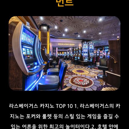
먼트
라스베이거스 카지노 TOP 10 1. 라스베이거스의 카
지노는 포커와 룰렛 등의 스릴 있는 게임을 즐길 수
있는 어른을 위한 최고의 놀이터이다.2. 호텔 안에