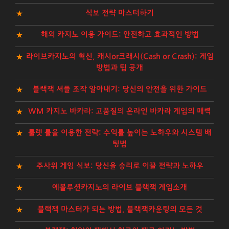
식보 전략 마스터하기
해외 카지노 이용 가이드: 안전하고 효과적인 방법
라이브카지노의 혁신, 캐시or크래시(Cash or Crash): 게임
방법과 팁 공개
블랙잭 셔플 조작 알아내기: 당신의 안전을 위한 가이드
WM 카지노 바카라: 고품질의 온라인 바카라 게임의 매력
룰렛 룰을 이용한 전략: 수익률 높이는 노하우와 시스템 배
팅법
주사위 게임 식보: 당신을 승리로 이끌 전략과 노하우
에볼루션카지노의 라이브 블랙잭 게임소개
블랙잭 마스터가 되는 방법, 블랙잭카운팅의 모든 것