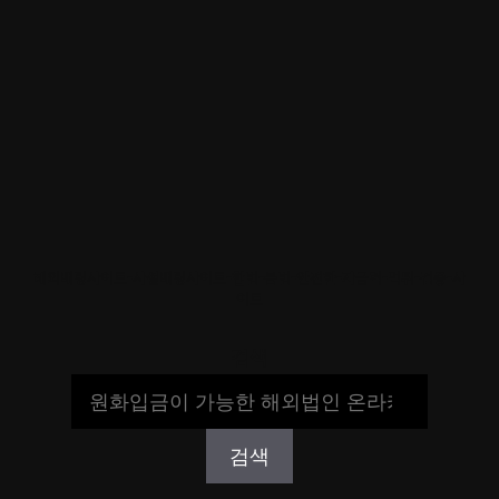
해외배팅사이트-사설배팅사이트-합법-불법-안전한-자금력-먹튀-검증-사
이트
검색
검색