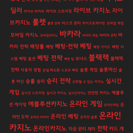
딜러
라이브 카지노
라이
라이브 스트리밍
라이브 바카라
룰렛
브카지노
리스크 관리
룰렛 전략
마이크로게이밍
모바일 게임
바카라
모바일 카지노
바
바카라 규칙
모바일카지노
바카라 게임
베팅
배팅-전략
배당률
카라 전략
배팅
베팅 시
베팅 가이드
블랙잭
베팅 전략
보너스
블랙잭
베팅 옵션
스템
베팅 팁
슬롯머신
전략
슬롯 게임
사용자 경험
슬
손실 최소화
스포츠 베팅
승리 전략
실시간
승률
승리
롯 머신
신뢰할 수 있는 카지노
게임
에볼루
안전한 카지노
실시간 스트리밍
실시간 카지노
실시간카지노
온라인 게임
에볼루션카지노
션 게이밍
온
온라인게임
온라인
온라인 베팅
라인 도박
온라인 바카라
온라인 슬롯
카지노
온라인카지노
전략
카드 게
자금 관리
재미