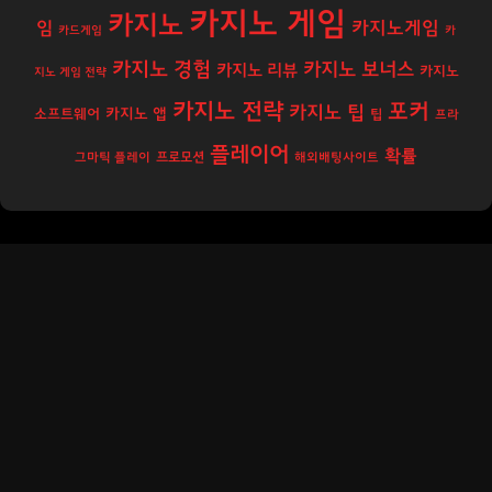
카지노 게임
카지노
카지노게임
임
카드게임
카
카지노 경험
카지노 보너스
카지노 리뷰
카지노
지노 게임 전략
카지노 전략
포커
카지노 팁
카지노 앱
소프트웨어
팁
프라
플레이어
확률
프로모션
그마틱 플레이
해외배팅사이트