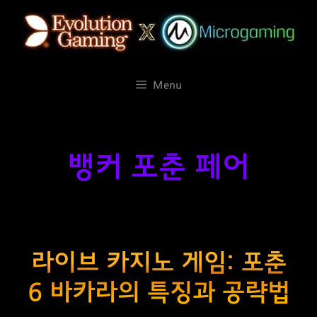
컨
텐
츠
로
건
Menu
너
뛰
기
뱅커 포춘 페어
라이브 카지노 게임: 포춘
6 바카라의 특징과 공략법