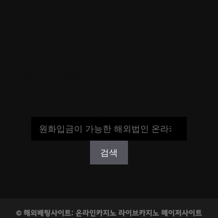
해외배팅사이트-사설배팅사이트-합법-불법-안전한-자금력-먹튀-검증-사
이트
검색
검색
© 해외배팅사이트: 온라인카지노 라이브카지노 메이저사이트