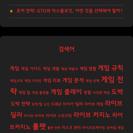
포커 전략: GTO와 익스플로잇, 어떤 것을 선택해야 할까?
검색어
게임 규칙
게임
게임 경험
게임 가이드
게임 개발
게임 개발사
게임 전
게임 분석
게임 리뷰
게임규칙
게임 디자인
게임 선택
략
게임 플레이
도박
경험
게임 팁
게임 플랫폼
다양한 게임
라이브
도박 전략
딜러
도박 팁
드래곤 타이거
라이브 게임
도전
딜러
라이브 카지노
라이
라이브 스트리밍
라이브 바카라
룰렛
브카지노
리스크 관리
룰렛 전략
마이크로게이밍
모바일 게임