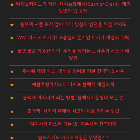
라이브카지노의 혁신, 캐시or크래시(Cash or Crash): 게임
방법과 팁 공개
블랙잭 셔플 조작 알아내기: 당신의 안전을 위한 가이드
WM 카지노 바카라: 고품질의 온라인 바카라 게임의 매력
룰렛 룰을 이용한 전략: 수익률 높이는 노하우와 시스템 배
팅법
주사위 게임 식보: 당신을 승리로 이끌 전략과 노하우
에볼루션카지노의 라이브 블랙잭 게임소개
블랙잭 마스터가 되는 방법, 블랙잭카운팅의 모든 것
블랙잭: 최악의 패에서 최고의 패로 이기는 방법
다이사이 마스터 되는 법: 기본부터 전략까지
윈쓰리카드 카지노게임은 무엇인가?