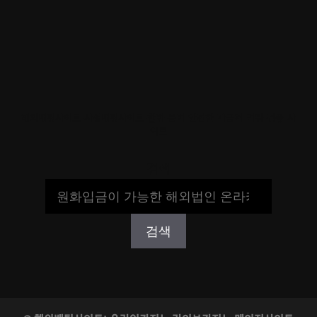
해외배팅사이트-사설배팅사이트-합법-불법-안전한-자금력-먹튀-검증-사
이트
검색
검색