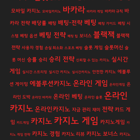
바카라
모바일 카지노
바
바카라 규칙
모바일카지노
바카라 게임
베팅
배팅-전략
배당률
카라 전략
배팅
베팅 시
베팅 가이드
블랙잭
베팅 전략
보너스
블랙잭
베팅 옵션
스템
베팅 팁
슬롯머신
전략
슬롯 게임
사용자 경험
슬
손실 최소화
스포츠 베팅
승리 전략
실시간
승률
승리
롯 머신
신뢰할 수 있는 카지노
게임
에볼루
안전한 카지노
실시간 스트리밍
실시간 카지노
실시간카지노
온라인 게임
에볼루션카지노
션 게이밍
온
온라인게임
온라인
온라인 베팅
라인 도박
온라인 바카라
온라인 슬롯
카지노
온라인카지노
전략
카드 게
자금 관리
재미
카지노 게임
카지노
카지노게임
임
카드게임
카
카지노 경험
카지노 보너스
카지노 리뷰
카지노
지노 게임 전략