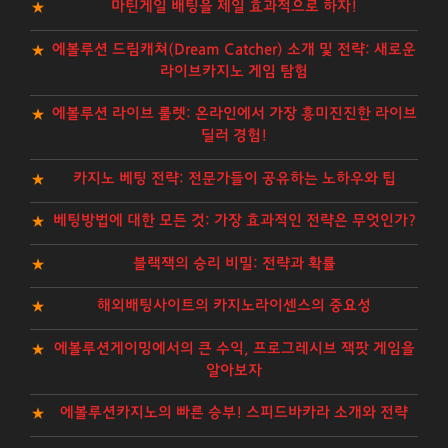
마틴게일 배팅을 제일 효과적으로 하자!
에볼루션 드림캐쳐(Dream Catcher) 소개 및 전략: 새로운
라이브카지노 게임 탐험
에볼루션 라이브 룰렛: 온라인에서 가장 흥미진진한 라이브
딜러 경험!
카지노 베팅 전략: 전문가들이 공유하는 노하우와 팁
베팅방법에 대한 모든 것: 가장 효과적인 전략은 무엇인가?
블랙잭의 승리 비밀: 전략과 확률
해외배팅사이트의 카지노라이센스의 중요성
에볼루션게이밍에서의 큰 수익, 프로그레시브 잭팟 게임을
알아보자
에볼루션카지노의 빠른 승부! 스피드바카라 소개와 전략