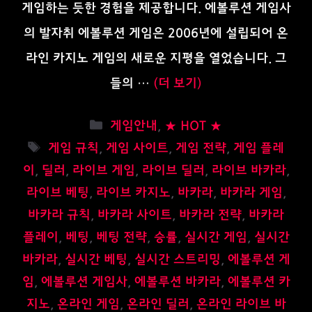
게임하는 듯한 경험을 제공합니다. 에볼루션 게임사
의 발자취 에볼루션 게임은 2006년에 설립되어 온
라인 카지노 게임의 새로운 지평을 열었습니다. 그
들의 …
(더 보기)
카
게임안내
,
★ HOT ★
테
태
게임 규칙
,
게임 사이트
,
게임 전략
,
게임 플레
고
그
이
,
딜러
,
라이브 게임
,
라이브 딜러
,
라이브 바카라
,
리
라이브 베팅
,
라이브 카지노
,
바카라
,
바카라 게임
,
바카라 규칙
,
바카라 사이트
,
바카라 전략
,
바카라
플레이
,
베팅
,
베팅 전략
,
승률
,
실시간 게임
,
실시간
바카라
,
실시간 베팅
,
실시간 스트리밍
,
에볼루션 게
임
,
에볼루션 게임사
,
에볼루션 바카라
,
에볼루션 카
지노
,
온라인 게임
,
온라인 딜러
,
온라인 라이브 바