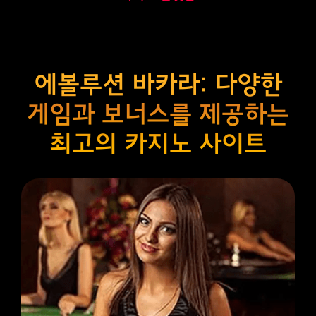
에볼루션 바카라: 다양한
게임과 보너스를 제공하는
최고의 카지노 사이트