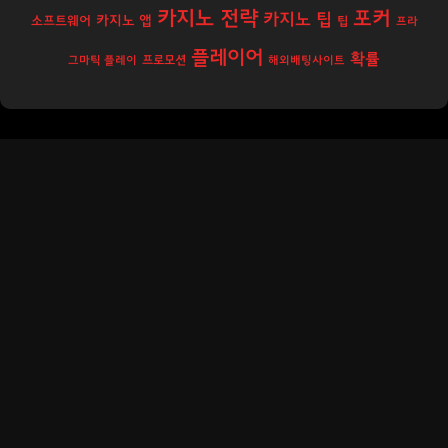
카지노 전략
포커
카지노 팁
카지노 앱
소프트웨어
팁
프라
플레이어
확률
프로모션
그마틱 플레이
해외배팅사이트