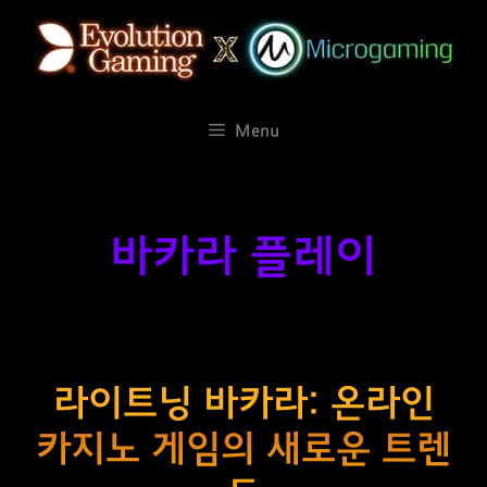
컨
텐
츠
로
건
Menu
너
뛰
기
바카라 플레이
라이트닝 바카라: 온라인
카지노 게임의 새로운 트렌