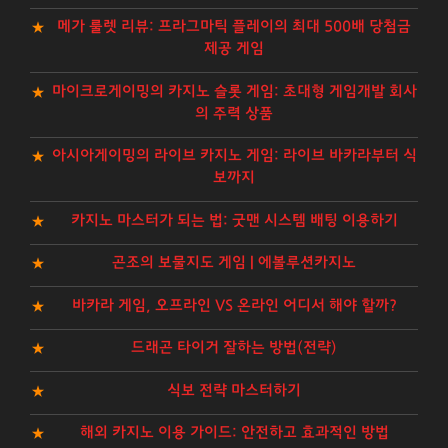
메가 룰렛 리뷰: 프라그마틱 플레이의 최대 500배 당첨금
제공 게임
마이크로게이밍의 카지노 슬롯 게임: 초대형 게임개발 회사
의 주력 상품
아시아게이밍의 라이브 카지노 게임: 라이브 바카라부터 식
보까지
카지노 마스터가 되는 법: 굿맨 시스템 배팅 이용하기
곤조의 보물지도 게임 | 에볼루션카지노
바카라 게임, 오프라인 VS 온라인 어디서 해야 할까?
드래곤 타이거 잘하는 방법(전략)
식보 전략 마스터하기
해외 카지노 이용 가이드: 안전하고 효과적인 방법