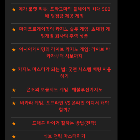
메가 룰렛 리뷰: 프라그마틱 플레이의 최대 500
배 당첨금 제공 게임
마이크로게이밍의 카지노 슬롯 게임: 초대형 게
임개발 회사의 주력 상품
아시아게이밍의 라이브 카지노 게임: 라이브 바
카라부터 식보까지
카지노 마스터가 되는 법: 굿맨 시스템 배팅 이용
하기
곤조의 보물지도 게임 | 에볼루션카지노
바카라 게임, 오프라인 VS 온라인 어디서 해야
할까?
드래곤 타이거 잘하는 방법(전략)
식보 전략 마스터하기