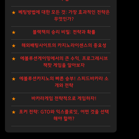
베팅방법에 대한 모든 것: 가장 효과적인 전략은
무엇인가?
블랙잭의 승리 비밀: 전략과 확률
해외배팅사이트의 카지노라이센스의 중요성
에볼루션게이밍에서의 큰 수익, 프로그레시브
잭팟 게임을 알아보자
에볼루션카지노의 빠른 승부! 스피드바카라 소
개와 전략
바카라게임 전략적으로 게임하자!
포커 전략: GTO와 익스플로잇, 어떤 것을 선택
해야 할까?