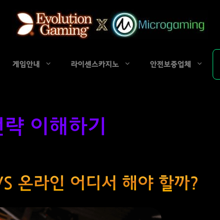
컨
텐
츠
로
건
게임안내
라이센스카지노
안전보증업체
너
뛰
기
전략 이해하기
VS 온라인 어디서 해야 할까?