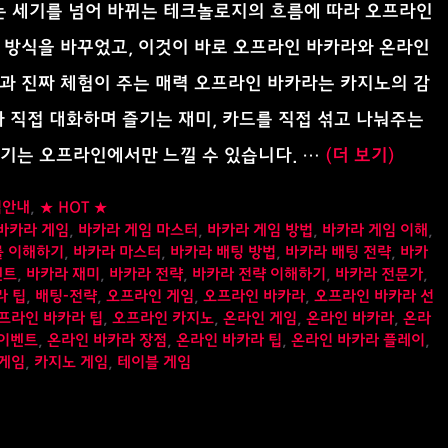
는 세기를 넘어 바뀌는 테크놀로지의 흐름에 따라 오프라인
 방식을 바꾸었고, 이것이 바로 오프라인 바카라와 온라인
과 진짜 체험이 주는 매력 오프라인 바카라는 카지노의 감
 직접 대화하며 즐기는 재미, 카드를 직접 섞고 나눠주는
위기는 오프라인에서만 느낄 수 있습니다. …
(더 보기)
임안내
,
★ HOT ★
바카라 게임
,
바카라 게임 마스터
,
바카라 게임 방법
,
바카라 게임 이해
,
룰 이해하기
,
바카라 마스터
,
바카라 배팅 방법
,
바카라 배팅 전략
,
바카
벤트
,
바카라 재미
,
바카라 전략
,
바카라 전략 이해하기
,
바카라 전문가
,
라 팁
,
배팅-전략
,
오프라인 게임
,
오프라인 바카라
,
오프라인 바카라 선
프라인 바카라 팁
,
오프라인 카지노
,
온라인 게임
,
온라인 바카라
,
온라
 이벤트
,
온라인 바카라 장점
,
온라인 바카라 팁
,
온라인 바카라 플레이
,
 게임
,
카지노 게임
,
테이블 게임