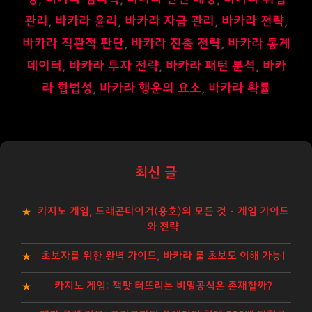
관리
,
바카라 윤리
,
바카라 자금 관리
,
바카라 전략
,
바카라 직관적 판단
,
바카라 진출 전략
,
바카라 통계
데이터
,
바카라 투자 전략
,
바카라 패턴 분석
,
바카
라 합법성
,
바카라 행운의 요소
,
바카라 확률
최신 글
카지노 게임, 드래곤타이거(용호)의 모든 것 – 게임 가이드
와 전략
초보자를 위한 완벽 가이드, 바카라 룰 초보도 이해 가능!
카지노 게임: 잭팟 터뜨리는 비밀공식은 존재할까?