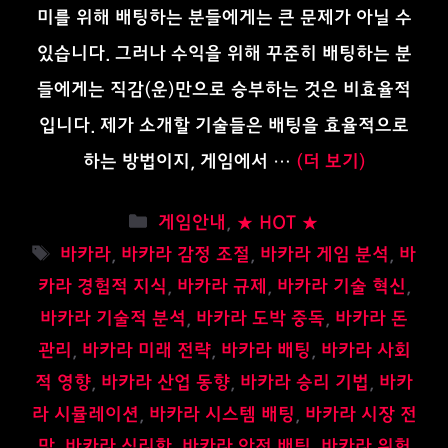
미를 위해 배팅하는 분들에게는 큰 문제가 아닐 수
있습니다. 그러나 수익을 위해 꾸준히 배팅하는 분
들에게는 직감(운)만으로 승부하는 것은 비효율적
입니다. 제가 소개할 기술들은 배팅을 효율적으로
하는 방법이지, 게임에서 …
(더 보기)
카
게임안내
,
★ HOT ★
테
태
바카라
,
바카라 감정 조절
,
바카라 게임 분석
,
바
고
그
카라 경험적 지식
,
바카라 규제
,
바카라 기술 혁신
,
리
바카라 기술적 분석
,
바카라 도박 중독
,
바카라 돈
관리
,
바카라 미래 전략
,
바카라 배팅
,
바카라 사회
적 영향
,
바카라 산업 동향
,
바카라 승리 기법
,
바카
라 시뮬레이션
,
바카라 시스템 배팅
,
바카라 시장 전
망
,
바카라 심리학
,
바카라 안전 배팅
,
바카라 위험