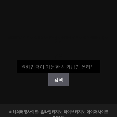
해외배팅사이트-사설배팅사이트-합법-불법-안전한-자금력-먹튀-검증-사
이트
검색
검색
© 해외배팅사이트: 온라인카지노 라이브카지노 메이저사이트