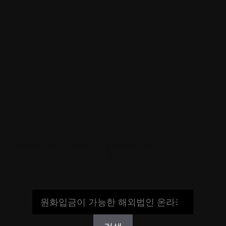
해외배팅사이트-사설배팅사이트-합법-불법-안전한-자금력-먹튀-검증-사
이트
검색