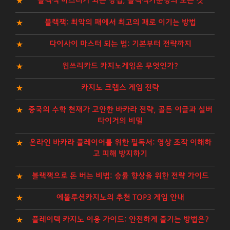
블랙잭 마스터가 되는 방법, 블랙잭카운팅의 모든 것
블랙잭: 최악의 패에서 최고의 패로 이기는 방법
다이사이 마스터 되는 법: 기본부터 전략까지
윈쓰리카드 카지노게임은 무엇인가?
카지노 크랩스 게임 전략
중국의 수학 천재가 고안한 바카라 전략, 골든 이글과 실버
타이거의 비밀
온라인 바카라 플레이어를 위한 필독서: 영상 조작 이해하
고 피해 방지하기
블랙잭으로 돈 버는 비법: 승률 향상을 위한 전략 가이드
에볼루션카지노의 추천 TOP3 게임 안내
플레이텍 카지노 이용 가이드: 안전하게 즐기는 방법은?