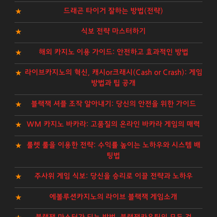
드래곤 타이거 잘하는 방법(전략)
식보 전략 마스터하기
해외 카지노 이용 가이드: 안전하고 효과적인 방법
라이브카지노의 혁신, 캐시or크래시(Cash or Crash): 게임
방법과 팁 공개
블랙잭 셔플 조작 알아내기: 당신의 안전을 위한 가이드
WM 카지노 바카라: 고품질의 온라인 바카라 게임의 매력
룰렛 룰을 이용한 전략: 수익률 높이는 노하우와 시스템 배
팅법
주사위 게임 식보: 당신을 승리로 이끌 전략과 노하우
에볼루션카지노의 라이브 블랙잭 게임소개