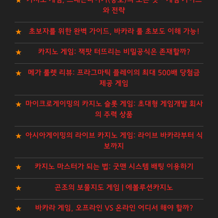
와 전략
초보자를 위한 완벽 가이드, 바카라 룰 초보도 이해 가능!
카지노 게임: 잭팟 터뜨리는 비밀공식은 존재할까?
메가 룰렛 리뷰: 프라그마틱 플레이의 최대 500배 당첨금
제공 게임
마이크로게이밍의 카지노 슬롯 게임: 초대형 게임개발 회사
의 주력 상품
아시아게이밍의 라이브 카지노 게임: 라이브 바카라부터 식
보까지
카지노 마스터가 되는 법: 굿맨 시스템 배팅 이용하기
곤조의 보물지도 게임 | 에볼루션카지노
바카라 게임, 오프라인 VS 온라인 어디서 해야 할까?