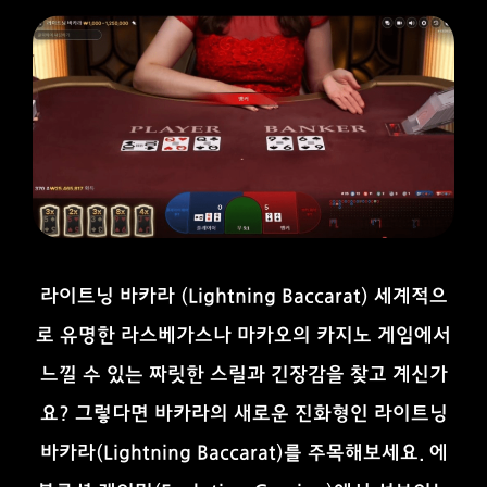
라이트닝 바카라 (Lightning Baccarat) 세계적으
로 유명한 라스베가스나 마카오의 카지노 게임에서
느낄 수 있는 짜릿한 스릴과 긴장감을 찾고 계신가
요? 그렇다면 바카라의 새로운 진화형인 라이트닝
바카라(Lightning Baccarat)를 주목해보세요. 에