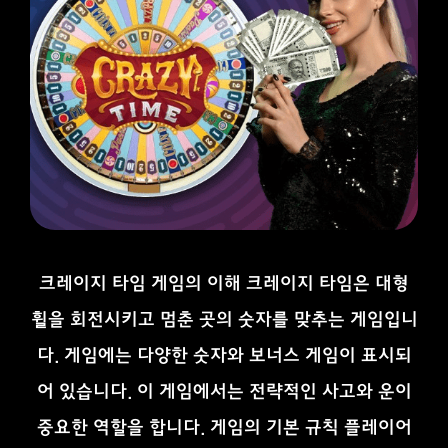
크레이지 타임 게임의 이해 크레이지 타임은 대형
휠을 회전시키고 멈춘 곳의 숫자를 맞추는 게임입니
다. 게임에는 다양한 숫자와 보너스 게임이 표시되
어 있습니다. 이 게임에서는 전략적인 사고와 운이
중요한 역할을 합니다. 게임의 기본 규칙 플레이어