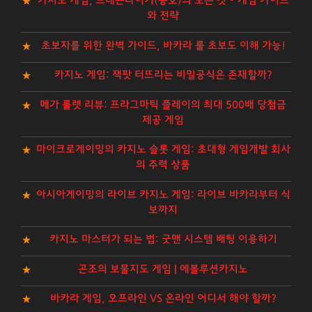
카지노 게임, 드래곤타이거(용호)의 모든 것 – 게임 가이드
와 전략
초보자를 위한 완벽 가이드, 바카라 룰 초보도 이해 가능!
카지노 게임: 잭팟 터뜨리는 비밀공식은 존재할까?
메가 룰렛 리뷰: 프라그마틱 플레이의 최대 500배 당첨금
제공 게임
마이크로게이밍의 카지노 슬롯 게임: 초대형 게임개발 회사
의 주력 상품
아시아게이밍의 라이브 카지노 게임: 라이브 바카라부터 식
보까지
카지노 마스터가 되는 법: 굿맨 시스템 배팅 이용하기
곤조의 보물지도 게임 | 에볼루션카지노
바카라 게임, 오프라인 VS 온라인 어디서 해야 할까?