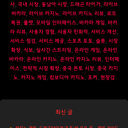
사
,
국내 시장
,
동남아 시장
,
드래곤 타이거
,
라이브
바카라
,
라이브 카지노
,
라이브 카지노 리뷰
,
로또
복권
,
룰렛
,
모바일 인터페이스
,
바카라 게임
,
바카
라 리뷰
,
사용자 경험
,
사용자 친화적
,
서비스 개선
,
서비스 점검
,
서비스 제공
,
스포츠 토토
,
슬롯
,
시장
확장
,
식보
,
실시간 스트리밍
,
온라인 게임
,
온라인
바카라
,
온라인 카지노
,
온라인 카지노 리뷰
,
인터페
이스
,
전략적 시장 확장
,
중국 본토 시장
,
중국 카지
노
,
카지노 게임
,
캄보디아 카지노
,
포커
,
현장감
최신 글