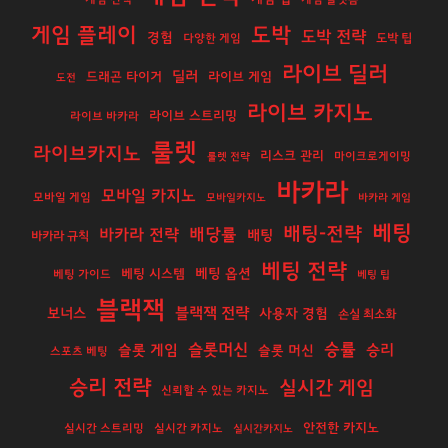
게임 플레이
도박
도박 전략
경험
도박 팁
다양한 게임
라이브 딜러
딜러
드래곤 타이거
라이브 게임
도전
라이브 카지노
라이브 스트리밍
라이브 바카라
룰렛
라이브카지노
리스크 관리
룰렛 전략
마이크로게이밍
바카라
모바일 카지노
모바일 게임
모바일카지노
바카라 게임
베팅
배팅-전략
배당률
바카라 전략
배팅
바카라 규칙
베팅 전략
베팅 옵션
베팅 시스템
베팅 가이드
베팅 팁
블랙잭
보너스
블랙잭 전략
사용자 경험
손실 최소화
승률
슬롯머신
슬롯 게임
승리
슬롯 머신
스포츠 베팅
승리 전략
실시간 게임
신뢰할 수 있는 카지노
안전한 카지노
실시간 스트리밍
실시간 카지노
실시간카지노