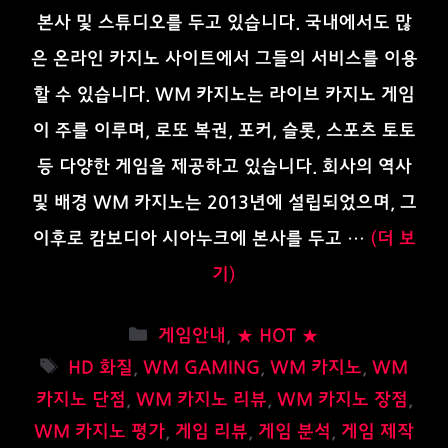
본사 및 스튜디오를 두고 있습니다. 국내에서도 많
은 온라인 카지노 사이트에서 그들의 서비스를 이용
할 수 있습니다. WM 카지노는 라이브 카지노 게임
이 주를 이루며, 로또 복권, 포커, 슬롯, 스포츠 토토
등 다양한 게임을 제공하고 있습니다. 회사의 역사
및 배경 WM 카지노는 2013년에 설립되었으며, 그
이후로 캄보디아 시아누크에 본사를 두고 …
(더 보
기)
카
게임안내
,
★ HOT ★
테
태
HD 화질
,
WM GAMING
,
WM 카지노
,
WM
고
그
카지노 단점
,
WM 카지노 리뷰
,
WM 카지노 장점
,
리
WM 카지노 평가
,
게임 리뷰
,
게임 분석
,
게임 제작