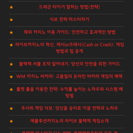
드래곤 타이거 잘하는 방법(전략)
식보 전략 마스터하기
해외 카지노 이용 가이드: 안전하고 효과적인 방법
라이브카지노의 혁신, 캐시or크래시(Cash or Crash): 게임
방법과 팁 공개
블랙잭 셔플 조작 알아내기: 당신의 안전을 위한 가이드
WM 카지노 바카라: 고품질의 온라인 바카라 게임의 매력
룰렛 룰을 이용한 전략: 수익률 높이는 노하우와 시스템 배
팅법
주사위 게임 식보: 당신을 승리로 이끌 전략과 노하우
에볼루션카지노의 라이브 블랙잭 게임소개