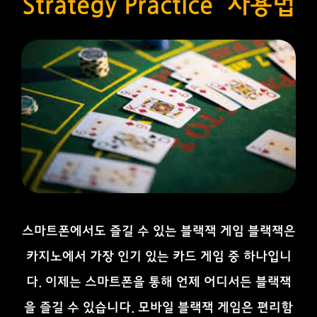
Strategy Practice’ 사용법
스마트폰에서도 즐길 수 있는 블랙잭 게임 블랙잭은
카지노에서 가장 인기 있는 카드 게임 중 하나입니
다. 이제는 스마트폰을 통해 언제 어디서든 블랙잭
을 즐길 수 있습니다. 모바일 블랙잭 게임은 편리함