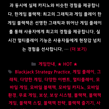
과 동시에 실제 카지노와 비슷한 경험을 제공합니
다. 한게임 블랙잭: 최고의 그래픽과 게임 플레이 한
게임 블랙잭은 선명한 그래픽과 뛰어난 게임 플레이
를 통해 사용자에게 최고의 경험을 제공합니다. 실
시간 멀티플레이 기능은 사용자들에게 현장감 넘치
는 경험을 선사합니다. …
(더 보기)
카
게임안내
,
★ HOT ★
테
태
Blackjack Strategy Practice
,
게임 플레이
,
그
고
그
래픽
,
다양한 게임
,
다양한 이벤트
,
멀티플레이
,
모
리
바일 게임
,
모바일 블랙잭
,
모바일 카지노
,
모바일
환경
,
무료 게임
,
보상
,
보상 시스템
,
블랙잭
,
블랙잭
게임
,
블랙잭 스킬
,
블랙잭 전략
,
블랙잭 즐기기
,
사