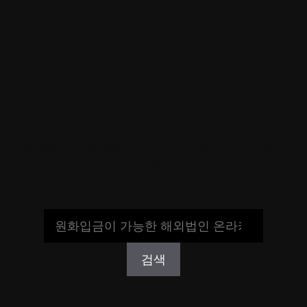
해외배팅사이트-사설배팅사이트-합법-불법-안전한-자금력-먹튀-검증-사
이트
검색
검색