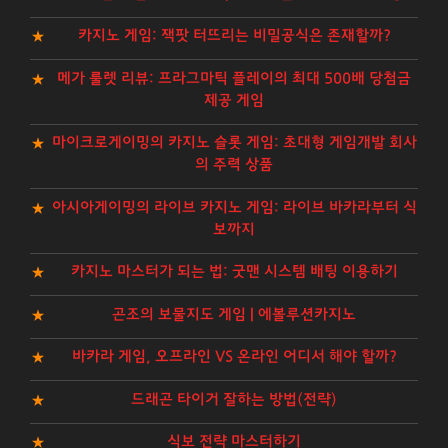
카지노 게임: 잭팟 터뜨리는 비밀공식은 존재할까?
메가 룰렛 리뷰: 프라그마틱 플레이의 최대 500배 당첨금
제공 게임
마이크로게이밍의 카지노 슬롯 게임: 초대형 게임개발 회사
의 주력 상품
아시아게이밍의 라이브 카지노 게임: 라이브 바카라부터 식
보까지
카지노 마스터가 되는 법: 굿맨 시스템 배팅 이용하기
곤조의 보물지도 게임 | 에볼루션카지노
바카라 게임, 오프라인 VS 온라인 어디서 해야 할까?
드래곤 타이거 잘하는 방법(전략)
식보 전략 마스터하기