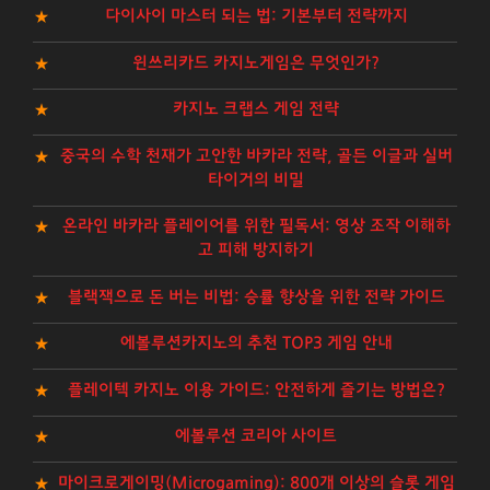
다이사이 마스터 되는 법: 기본부터 전략까지
윈쓰리카드 카지노게임은 무엇인가?
카지노 크랩스 게임 전략
중국의 수학 천재가 고안한 바카라 전략, 골든 이글과 실버
타이거의 비밀
온라인 바카라 플레이어를 위한 필독서: 영상 조작 이해하
고 피해 방지하기
블랙잭으로 돈 버는 비법: 승률 향상을 위한 전략 가이드
에볼루션카지노의 추천 TOP3 게임 안내
플레이텍 카지노 이용 가이드: 안전하게 즐기는 방법은?
에볼루션 코리아 사이트
마이크로게이밍(Microgaming): 800개 이상의 슬롯 게임