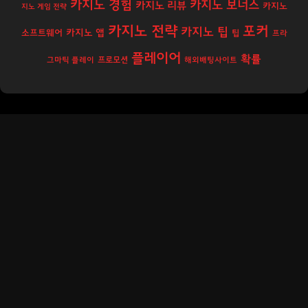
카지노 경험
카지노 보너스
카지노 리뷰
카지노
지노 게임 전략
카지노 전략
포커
카지노 팁
카지노 앱
소프트웨어
팁
프라
플레이어
확률
프로모션
그마틱 플레이
해외배팅사이트