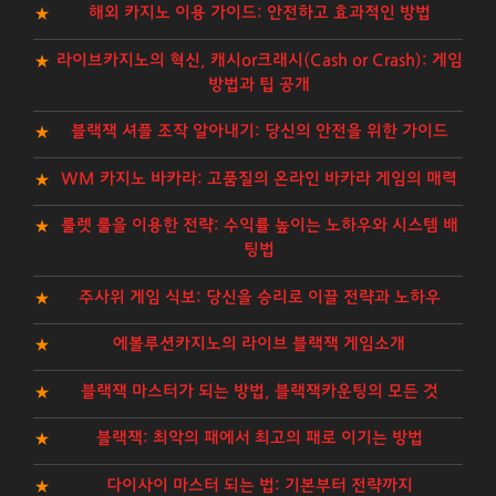
해외 카지노 이용 가이드: 안전하고 효과적인 방법
라이브카지노의 혁신, 캐시or크래시(Cash or Crash): 게임
방법과 팁 공개
블랙잭 셔플 조작 알아내기: 당신의 안전을 위한 가이드
WM 카지노 바카라: 고품질의 온라인 바카라 게임의 매력
룰렛 룰을 이용한 전략: 수익률 높이는 노하우와 시스템 배
팅법
주사위 게임 식보: 당신을 승리로 이끌 전략과 노하우
에볼루션카지노의 라이브 블랙잭 게임소개
블랙잭 마스터가 되는 방법, 블랙잭카운팅의 모든 것
블랙잭: 최악의 패에서 최고의 패로 이기는 방법
다이사이 마스터 되는 법: 기본부터 전략까지