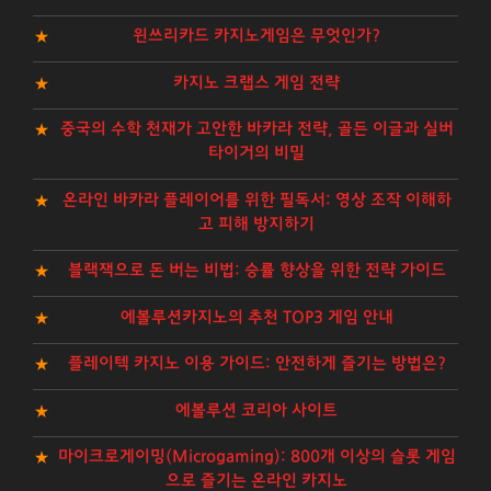
윈쓰리카드 카지노게임은 무엇인가?
카지노 크랩스 게임 전략
중국의 수학 천재가 고안한 바카라 전략, 골든 이글과 실버
타이거의 비밀
온라인 바카라 플레이어를 위한 필독서: 영상 조작 이해하
고 피해 방지하기
블랙잭으로 돈 버는 비법: 승률 향상을 위한 전략 가이드
에볼루션카지노의 추천 TOP3 게임 안내
플레이텍 카지노 이용 가이드: 안전하게 즐기는 방법은?
에볼루션 코리아 사이트
마이크로게이밍(Microgaming): 800개 이상의 슬롯 게임
으로 즐기는 온라인 카지노