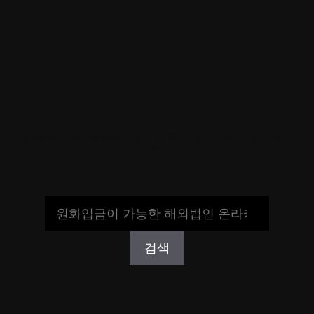
해외배팅사이트-사설배팅사이트-합법-불법-안전한-자금력-먹튀-검증-사
이트
검색
검색