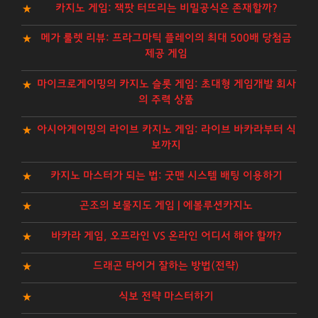
카지노 게임: 잭팟 터뜨리는 비밀공식은 존재할까?
메가 룰렛 리뷰: 프라그마틱 플레이의 최대 500배 당첨금
제공 게임
마이크로게이밍의 카지노 슬롯 게임: 초대형 게임개발 회사
의 주력 상품
아시아게이밍의 라이브 카지노 게임: 라이브 바카라부터 식
보까지
카지노 마스터가 되는 법: 굿맨 시스템 배팅 이용하기
곤조의 보물지도 게임 | 에볼루션카지노
바카라 게임, 오프라인 VS 온라인 어디서 해야 할까?
드래곤 타이거 잘하는 방법(전략)
식보 전략 마스터하기