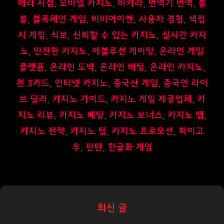
메라 시점
,
모바일 카지노
,
바카라
,
번역기 번역
,
불
불
,
블록체인 게임
,
비비아이엔
,
사용자 경험
,
색접
시 게임
,
식보
,
신뢰할 수 있는 카지노
,
실시간 카지
노
,
안전한 카지노
,
에볼루션 게이밍
,
온라인 게임
플랫폼
,
온라인 도박
,
온라인 베팅
,
온라인 카지노
,
윈 3카드
,
인터넷 카지노
,
중국산 게임
,
중국인 라이
브 딜러
,
카지노 가이드
,
카지노 게임 제공업체
,
카
지노 리뷰
,
카지노 베팅
,
카지노 보너스
,
카지노 앱
,
카지노 전략
,
카지노 팁
,
카지노 프로모션
,
파이고
우
,
판탄
,
한글화 게임
최신 글