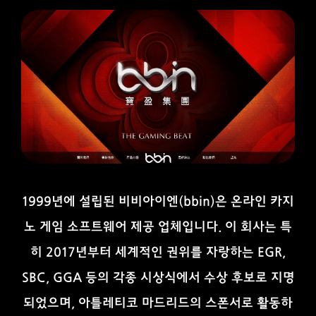
1999년에 설립된 비비아이엔(bbin)은 온라인 카지
노 게임 소프트웨어 제공 업체입니다. 이 회사는 특
히 2017년부터 세계적인 권위를 자랑하는 EGR,
SBC, GGA 등의 각종 시상식에서 수상 후보로 지명
되었으며, 아틀레티코 마드리드의 스폰서로 활동하