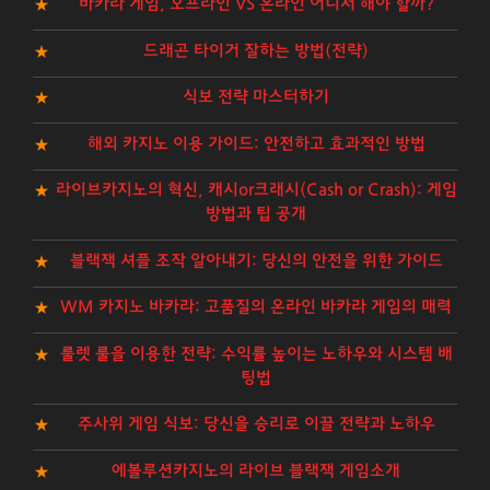
바카라 게임, 오프라인 VS 온라인 어디서 해야 할까?
드래곤 타이거 잘하는 방법(전략)
식보 전략 마스터하기
해외 카지노 이용 가이드: 안전하고 효과적인 방법
라이브카지노의 혁신, 캐시or크래시(Cash or Crash): 게임
방법과 팁 공개
블랙잭 셔플 조작 알아내기: 당신의 안전을 위한 가이드
WM 카지노 바카라: 고품질의 온라인 바카라 게임의 매력
룰렛 룰을 이용한 전략: 수익률 높이는 노하우와 시스템 배
팅법
주사위 게임 식보: 당신을 승리로 이끌 전략과 노하우
에볼루션카지노의 라이브 블랙잭 게임소개