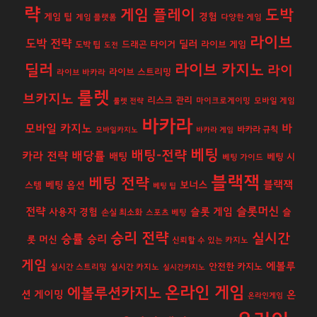
략
게임 플레이
도박
경험
게임 팁
게임 플랫폼
다양한 게임
라이브
도박 전략
딜러
도박 팁
드래곤 타이거
라이브 게임
도전
딜러
라이브 카지노
라이
라이브 스트리밍
라이브 바카라
룰렛
브카지노
리스크 관리
룰렛 전략
마이크로게이밍
모바일 게임
바카라
모바일 카지노
바
바카라 규칙
모바일카지노
바카라 게임
베팅
배팅-전략
배당률
카라 전략
배팅
베팅 시
베팅 가이드
블랙잭
베팅 전략
보너스
블랙잭
베팅 옵션
스템
베팅 팁
슬롯머신
전략
슬롯 게임
사용자 경험
슬
손실 최소화
스포츠 베팅
승리 전략
실시간
승률
승리
롯 머신
신뢰할 수 있는 카지노
게임
에볼루
안전한 카지노
실시간 스트리밍
실시간 카지노
실시간카지노
온라인 게임
에볼루션카지노
션 게이밍
온
온라인게임