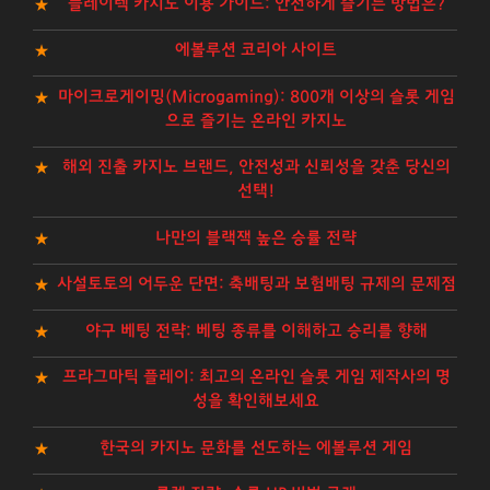
플레이텍 카지노 이용 가이드: 안전하게 즐기는 방법은?
에볼루션 코리아 사이트
마이크로게이밍(Microgaming): 800개 이상의 슬롯 게임
으로 즐기는 온라인 카지노
해외 진출 카지노 브랜드, 안전성과 신뢰성을 갖춘 당신의
선택!
나만의 블랙잭 높은 승률 전략
사설토토의 어두운 단면: 축배팅과 보험배팅 규제의 문제점
야구 베팅 전략: 베팅 종류를 이해하고 승리를 향해
프라그마틱 플레이: 최고의 온라인 슬롯 게임 제작사의 명
성을 확인해보세요
한국의 카지노 문화를 선도하는 에볼루션 게임