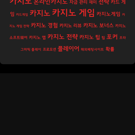
카지노
온라인카지노
전략
카드 게
자금 관리
재미
카지노 게임
카지노
카지노게임
임
카드게임
카
카지노 경험
카지노 보너스
카지노 리뷰
카지노
지노 게임 전략
카지노 전략
포커
카지노 팁
카지노 앱
소프트웨어
팁
프라
플레이어
확률
프로모션
그마틱 플레이
해외배팅사이트