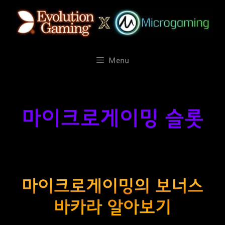
컨
텐
츠
로
건
Menu
너
뛰
기
마이크로게이밍 슬롯
마이크로게이밍의 보너스
바카라 알아보기