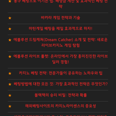
농구 베팅으로 이기는 법: 배당금 계산 및 효과적인 베팅 전
략
바카라 게임 전략과 기술
마틴게일 배팅을 제일 효과적으로 하자!
에볼루션 드림캐쳐(Dream Catcher) 소개 및 전략: 새로운
라이브카지노 게임 탐험
에볼루션 라이브 룰렛: 온라인에서 가장 흥미진진한 라이브
딜러 경험!
카지노 베팅 전략: 전문가들이 공유하는 노하우와 팁
베팅방법에 대한 모든 것: 가장 효과적인 전략은 무엇인가?
블랙잭의 승리 비밀: 전략과 확률
해외배팅사이트의 카지노라이센스의 중요성