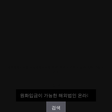
해외배팅사이트-사설배팅사이트-합법-불법-안전한-자금력-먹튀-검증-사
이트
검색
검색