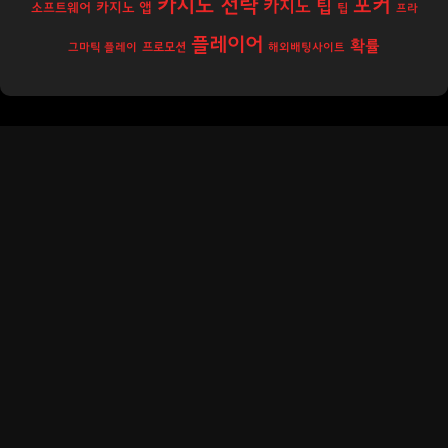
카지노 전략
포커
카지노 팁
카지노 앱
소프트웨어
팁
프라
플레이어
확률
프로모션
그마틱 플레이
해외배팅사이트