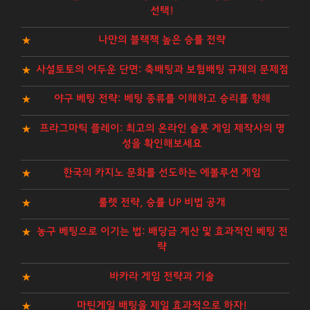
선택!
나만의 블랙잭 높은 승률 전략
사설토토의 어두운 단면: 축배팅과 보험배팅 규제의 문제점
야구 베팅 전략: 베팅 종류를 이해하고 승리를 향해
프라그마틱 플레이: 최고의 온라인 슬롯 게임 제작사의 명
성을 확인해보세요
한국의 카지노 문화를 선도하는 에볼루션 게임
룰렛 전략, 승률 UP 비법 공개
농구 베팅으로 이기는 법: 배당금 계산 및 효과적인 베팅 전
략
바카라 게임 전략과 기술
마틴게일 배팅을 제일 효과적으로 하자!