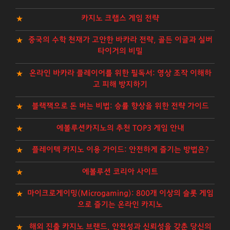
카지노 크랩스 게임 전략
중국의 수학 천재가 고안한 바카라 전략, 골든 이글과 실버
타이거의 비밀
온라인 바카라 플레이어를 위한 필독서: 영상 조작 이해하
고 피해 방지하기
블랙잭으로 돈 버는 비법: 승률 향상을 위한 전략 가이드
에볼루션카지노의 추천 TOP3 게임 안내
플레이텍 카지노 이용 가이드: 안전하게 즐기는 방법은?
에볼루션 코리아 사이트
마이크로게이밍(Microgaming): 800개 이상의 슬롯 게임
으로 즐기는 온라인 카지노
해외 진출 카지노 브랜드, 안전성과 신뢰성을 갖춘 당신의