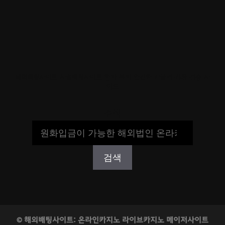
해외배팅사이트-사설배팅사이트-합법-불법-안전한-자금력-먹튀-검증-사
이트
검색
검색
© 해외배팅사이트: 온라인카지노 라이브카지노 메이저사이트