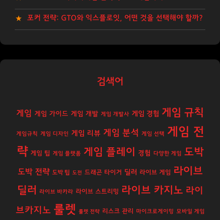
포커 전략: GTO와 익스플로잇, 어떤 것을 선택해야 할까?
검색어
게임 규칙
게임
게임 경험
게임 가이드
게임 개발
게임 개발사
게임 전
게임 분석
게임 리뷰
게임규칙
게임 디자인
게임 선택
략
게임 플레이
도박
경험
게임 팁
게임 플랫폼
다양한 게임
라이브
도박 전략
딜러
도박 팁
드래곤 타이거
라이브 게임
도전
딜러
라이브 카지노
라이
라이브 스트리밍
라이브 바카라
룰렛
브카지노
리스크 관리
룰렛 전략
마이크로게이밍
모바일 게임