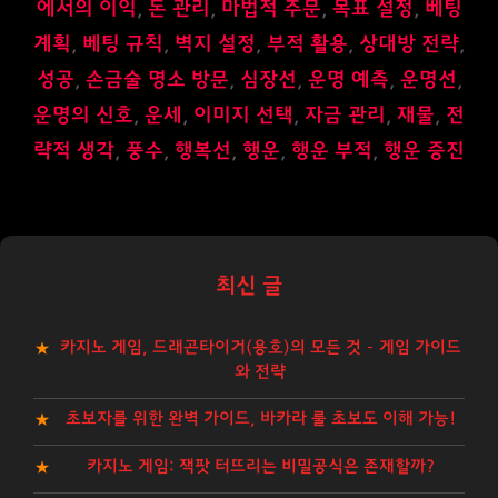
에서의 이익
,
돈 관리
,
마법적 주문
,
목표 설정
,
베팅
계획
,
베팅 규칙
,
벽지 설정
,
부적 활용
,
상대방 전략
,
성공
,
손금술 명소 방문
,
심장선
,
운명 예측
,
운명선
,
운명의 신호
,
운세
,
이미지 선택
,
자금 관리
,
재물
,
전
략적 생각
,
풍수
,
행복선
,
행운
,
행운 부적
,
행운 증진
최신 글
카지노 게임, 드래곤타이거(용호)의 모든 것 – 게임 가이드
와 전략
초보자를 위한 완벽 가이드, 바카라 룰 초보도 이해 가능!
카지노 게임: 잭팟 터뜨리는 비밀공식은 존재할까?