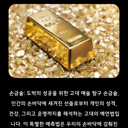
손금술: 도박의 성공을 위한 고대 예술 탐구 손금술,
인간의 손바닥에 새겨진 선들로부터 개인의 성격,
건강, 그리고 운명까지를 해석하는 고대의 예언법입
니다. 이 특별한 예측법은 우리의 손바닥에 감춰진