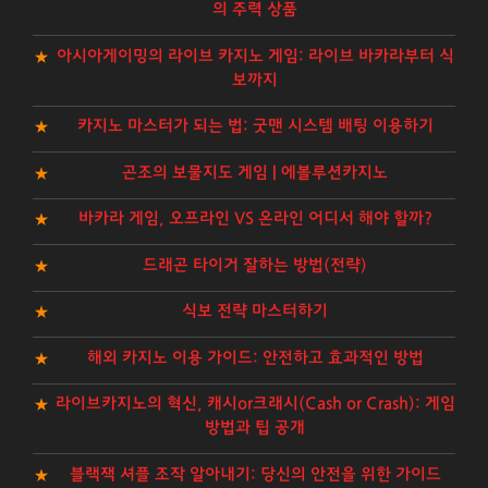
의 주력 상품
아시아게이밍의 라이브 카지노 게임: 라이브 바카라부터 식
보까지
카지노 마스터가 되는 법: 굿맨 시스템 배팅 이용하기
곤조의 보물지도 게임 | 에볼루션카지노
바카라 게임, 오프라인 VS 온라인 어디서 해야 할까?
드래곤 타이거 잘하는 방법(전략)
식보 전략 마스터하기
해외 카지노 이용 가이드: 안전하고 효과적인 방법
라이브카지노의 혁신, 캐시or크래시(Cash or Crash): 게임
방법과 팁 공개
블랙잭 셔플 조작 알아내기: 당신의 안전을 위한 가이드