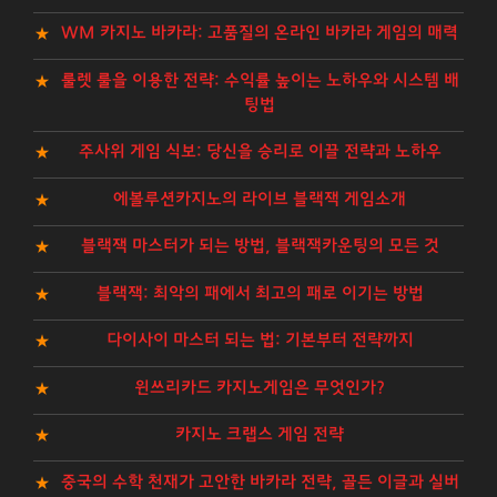
WM 카지노 바카라: 고품질의 온라인 바카라 게임의 매력
룰렛 룰을 이용한 전략: 수익률 높이는 노하우와 시스템 배
팅법
주사위 게임 식보: 당신을 승리로 이끌 전략과 노하우
에볼루션카지노의 라이브 블랙잭 게임소개
블랙잭 마스터가 되는 방법, 블랙잭카운팅의 모든 것
블랙잭: 최악의 패에서 최고의 패로 이기는 방법
다이사이 마스터 되는 법: 기본부터 전략까지
윈쓰리카드 카지노게임은 무엇인가?
카지노 크랩스 게임 전략
중국의 수학 천재가 고안한 바카라 전략, 골든 이글과 실버