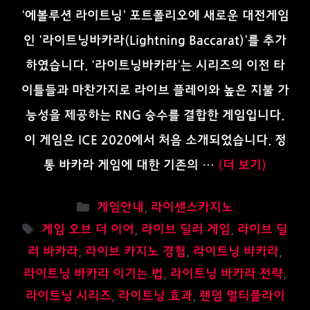
‘에볼루션 라이트닝’ 포트폴리오에 새로운 대전게임
인 ‘라이트닝바카라(Lightning Baccarat)’를 추가
하였습니다. ‘라이트닝바카라’는 시리즈의 이전 타
이틀들과 마찬가지로 라이브 플레이와 높은 지불 가
능성을 제공하는 RNG 승수를 결합한 게임입니다.
이 게임은 ICE 2020에서 처음 소개되었습니다. 정
통 바카라 게임에 대한 기존의 …
(더 보기)
카
게임안내
,
라이센스카지노
테
태
게임 오브 더 이어
,
라이브 딜러 게임
,
라이브 딜
고
그
러 바카라
,
라이브 카지노 경험
,
라이트닝 바카라
,
리
라이트닝 바카라 이기는 법
,
라이트닝 바카라 전략
,
라이트닝 시리즈
,
라이트닝 효과
,
랜덤 멀티플라이