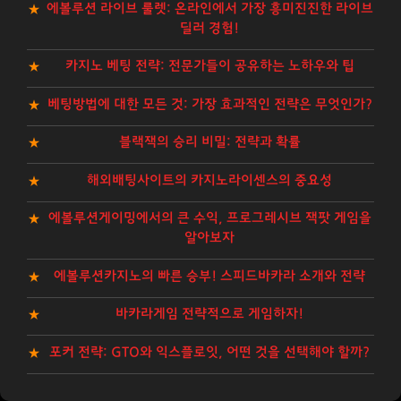
에볼루션 라이브 룰렛: 온라인에서 가장 흥미진진한 라이브
딜러 경험!
카지노 베팅 전략: 전문가들이 공유하는 노하우와 팁
베팅방법에 대한 모든 것: 가장 효과적인 전략은 무엇인가?
블랙잭의 승리 비밀: 전략과 확률
해외배팅사이트의 카지노라이센스의 중요성
에볼루션게이밍에서의 큰 수익, 프로그레시브 잭팟 게임을
알아보자
에볼루션카지노의 빠른 승부! 스피드바카라 소개와 전략
바카라게임 전략적으로 게임하자!
포커 전략: GTO와 익스플로잇, 어떤 것을 선택해야 할까?