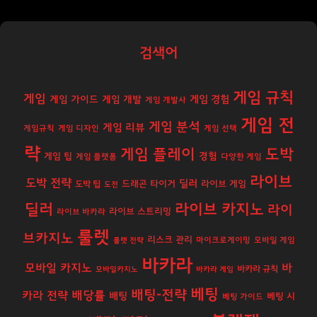
검색어
게임 규칙
게임
게임 경험
게임 가이드
게임 개발
게임 개발사
게임 전
게임 분석
게임 리뷰
게임규칙
게임 디자인
게임 선택
략
게임 플레이
도박
경험
게임 팁
게임 플랫폼
다양한 게임
라이브
도박 전략
딜러
도박 팁
드래곤 타이거
라이브 게임
도전
딜러
라이브 카지노
라이
라이브 스트리밍
라이브 바카라
룰렛
브카지노
리스크 관리
룰렛 전략
마이크로게이밍
모바일 게임
바카라
모바일 카지노
바
바카라 규칙
모바일카지노
바카라 게임
베팅
배팅-전략
배당률
카라 전략
배팅
베팅 시
베팅 가이드