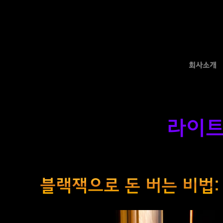
회사소개
라이트
블랙잭으로 돈 버는 비법: