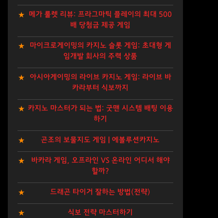
메가 룰렛 리뷰: 프라그마틱 플레이의 최대 500
배 당첨금 제공 게임
마이크로게이밍의 카지노 슬롯 게임: 초대형 게
임개발 회사의 주력 상품
아시아게이밍의 라이브 카지노 게임: 라이브 바
카라부터 식보까지
카지노 마스터가 되는 법: 굿맨 시스템 배팅 이용
하기
곤조의 보물지도 게임 | 에볼루션카지노
바카라 게임, 오프라인 VS 온라인 어디서 해야
할까?
드래곤 타이거 잘하는 방법(전략)
식보 전략 마스터하기