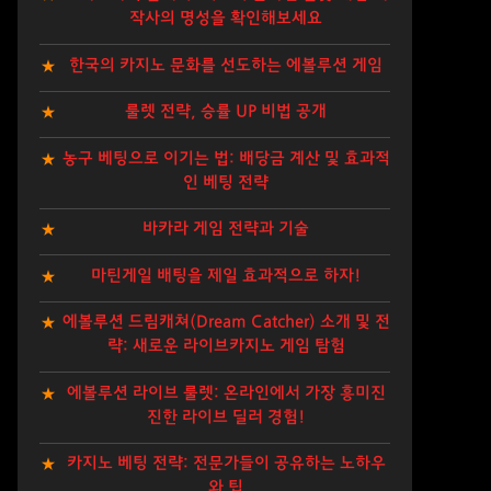
작사의 명성을 확인해보세요
한국의 카지노 문화를 선도하는 에볼루션 게임
룰렛 전략, 승률 UP 비법 공개
농구 베팅으로 이기는 법: 배당금 계산 및 효과적
인 베팅 전략
바카라 게임 전략과 기술
마틴게일 배팅을 제일 효과적으로 하자!
에볼루션 드림캐쳐(Dream Catcher) 소개 및 전
략: 새로운 라이브카지노 게임 탐험
에볼루션 라이브 룰렛: 온라인에서 가장 흥미진
진한 라이브 딜러 경험!
카지노 베팅 전략: 전문가들이 공유하는 노하우
와 팁