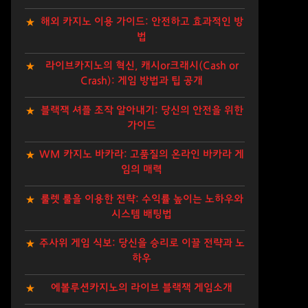
해외 카지노 이용 가이드: 안전하고 효과적인 방
법
라이브카지노의 혁신, 캐시or크래시(Cash or
Crash): 게임 방법과 팁 공개
블랙잭 셔플 조작 알아내기: 당신의 안전을 위한
가이드
WM 카지노 바카라: 고품질의 온라인 바카라 게
임의 매력
룰렛 룰을 이용한 전략: 수익률 높이는 노하우와
시스템 배팅법
주사위 게임 식보: 당신을 승리로 이끌 전략과 노
하우
에볼루션카지노의 라이브 블랙잭 게임소개