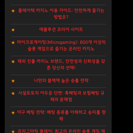
플레이텍 카지노 이용 가이드: 안전하게 즐기는
방법은?
에볼루션 코리아 사이트
마이크로게이밍(Microgaming): 800개 이상의
슬롯 게임으로 즐기는 온라인 카지노
해외 진출 카지노 브랜드, 안전성과 신뢰성을 갖
춘 당신의 선택!
나만의 블랙잭 높은 승률 전략
사설토토의 어두운 단면: 축배팅과 보험배팅 규
제의 문제점
야구 베팅 전략: 베팅 종류를 이해하고 승리를 향
해
프라그마틱 플레이: 최고의 온라인 슬롯 게임 제