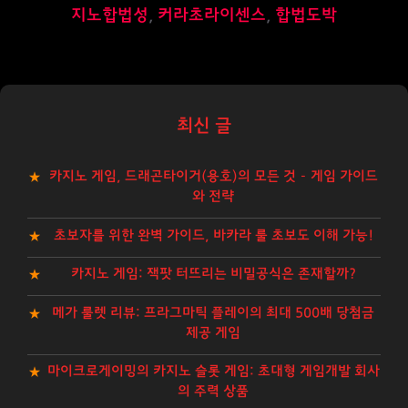
지노합법성
,
커라초라이센스
,
합법도박
최신 글
카지노 게임, 드래곤타이거(용호)의 모든 것 – 게임 가이드
와 전략
초보자를 위한 완벽 가이드, 바카라 룰 초보도 이해 가능!
카지노 게임: 잭팟 터뜨리는 비밀공식은 존재할까?
메가 룰렛 리뷰: 프라그마틱 플레이의 최대 500배 당첨금
제공 게임
마이크로게이밍의 카지노 슬롯 게임: 초대형 게임개발 회사
의 주력 상품