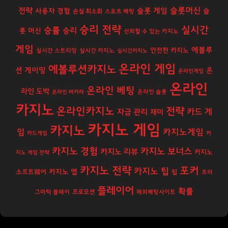
슬롯머신
전략
슬롯 게임
사용자 경험
슬
손실 최소화
스포츠 베팅
승리 전략
실시간
승률
승리
롯 머신
신뢰할 수 있는 카지노
게임
에볼루
안전한 카지노
실시간 스트리밍
실시간 카지노
실시간카지노
온라인 게임
에볼루션카지노
션 게이밍
온
온라인게임
온라인
온라인 베팅
라인 도박
온라인 바카라
온라인 슬롯
카지노
온라인카지노
전략
카드 게
자금 관리
재미
카지노 게임
카지노
카지노게임
임
카드게임
카
카지노 경험
카지노 보너스
카지노 리뷰
카지노
지노 게임 전략
카지노 전략
포커
카지노 팁
카지노 앱
소프트웨어
팁
프라
플레이어
확률
프로모션
그마틱 플레이
해외배팅사이트