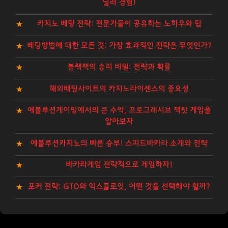
딜러 경험!
카지노 베팅 전략: 전문가들이 공유하는 노하우와 팁
베팅방법에 대한 모든 것: 가장 효과적인 전략은 무엇인가?
블랙잭의 승리 비밀: 전략과 확률
해외배팅사이트의 카지노라이센스의 중요성
에볼루션게이밍에서의 큰 수익, 프로그레시브 잭팟 게임을
알아보자
에볼루션카지노의 빠른 승부! 스피드바카라 소개와 전략
바카라게임 전략적으로 게임하자!
포커 전략: GTO와 익스플로잇, 어떤 것을 선택해야 할까?