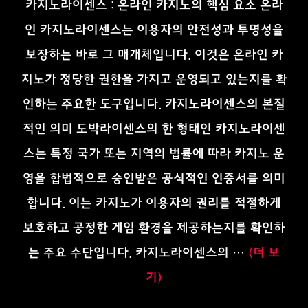
카지노라이센스 : 온라인 카지노의 핵심 요소 온라
인 카지노라이센스는 이용자의 안전성과 투명성을
보장하는 바로 그 매개체입니다. 이것은 온라인 카
지노가 정당한 권한을 가지고 운영되고 있는지를 확
인하는 주요한 도구입니다. 카지노라이센스의 본질
적인 의미 도박라이센스의 한 형태인 카지노라이센
스는 특정 국가 또는 지역의 법률에 따라 카지노 운
영을 합법적으로 승인받은 공식적인 인증서를 의미
합니다. 이는 카지노가 이용자의 권리를 적절하게
보호하고 공정한 게임 환경을 제공하는지를 확인하
는 주요 수단입니다. 카지노라이센스의 …
(더 보
기)