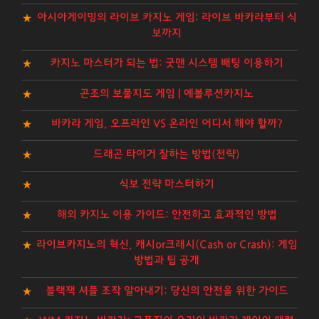
아시아게이밍의 라이브 카지노 게임: 라이브 바카라부터 식
보까지
카지노 마스터가 되는 법: 굿맨 시스템 배팅 이용하기
곤조의 보물지도 게임 | 에볼루션카지노
바카라 게임, 오프라인 VS 온라인 어디서 해야 할까?
드래곤 타이거 잘하는 방법(전략)
식보 전략 마스터하기
해외 카지노 이용 가이드: 안전하고 효과적인 방법
라이브카지노의 혁신, 캐시or크래시(Cash or Crash): 게임
방법과 팁 공개
블랙잭 셔플 조작 알아내기: 당신의 안전을 위한 가이드