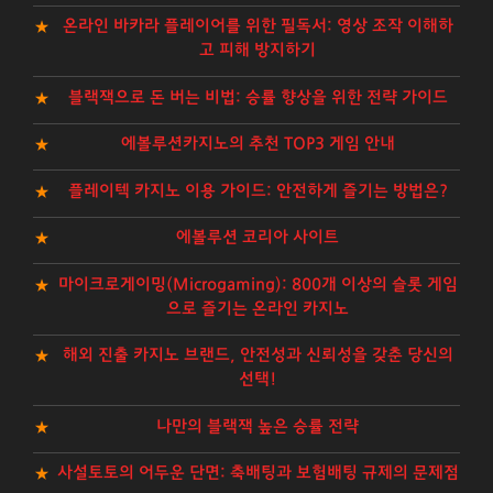
온라인 바카라 플레이어를 위한 필독서: 영상 조작 이해하
고 피해 방지하기
블랙잭으로 돈 버는 비법: 승률 향상을 위한 전략 가이드
에볼루션카지노의 추천 TOP3 게임 안내
플레이텍 카지노 이용 가이드: 안전하게 즐기는 방법은?
에볼루션 코리아 사이트
마이크로게이밍(Microgaming): 800개 이상의 슬롯 게임
으로 즐기는 온라인 카지노
해외 진출 카지노 브랜드, 안전성과 신뢰성을 갖춘 당신의
선택!
나만의 블랙잭 높은 승률 전략
사설토토의 어두운 단면: 축배팅과 보험배팅 규제의 문제점