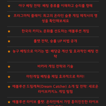
야구 베팅 전략: 베팅 종류를 이해하고 승리를 향해
프라그마틱 플레이: 최고의 온라인 슬롯 게임 제작사의 명
성을 확인해보세요
한국의 카지노 문화를 선도하는 에볼루션 게임
룰렛 전략, 승률 UP 비법 공개
농구 베팅으로 이기는 법: 배당금 계산 및 효과적인 베팅 전
략
바카라 게임 전략과 기술
마틴게일 배팅을 제일 효과적으로 하자!
에볼루션 드림캐쳐(Dream Catcher) 소개 및 전략: 새로운
라이브카지노 게임 탐험
에볼루션 라이브 룰렛: 온라인에서 가장 흥미진진한 라이브