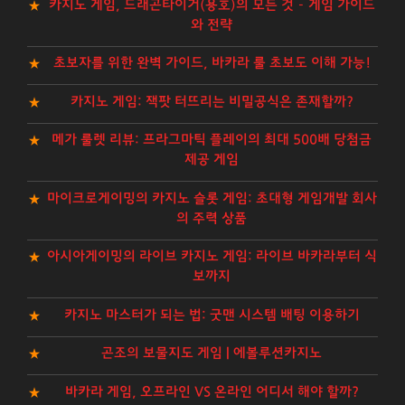
카지노 게임, 드래곤타이거(용호)의 모든 것 – 게임 가이드
와 전략
초보자를 위한 완벽 가이드, 바카라 룰 초보도 이해 가능!
카지노 게임: 잭팟 터뜨리는 비밀공식은 존재할까?
메가 룰렛 리뷰: 프라그마틱 플레이의 최대 500배 당첨금
제공 게임
마이크로게이밍의 카지노 슬롯 게임: 초대형 게임개발 회사
의 주력 상품
아시아게이밍의 라이브 카지노 게임: 라이브 바카라부터 식
보까지
카지노 마스터가 되는 법: 굿맨 시스템 배팅 이용하기
곤조의 보물지도 게임 | 에볼루션카지노
바카라 게임, 오프라인 VS 온라인 어디서 해야 할까?