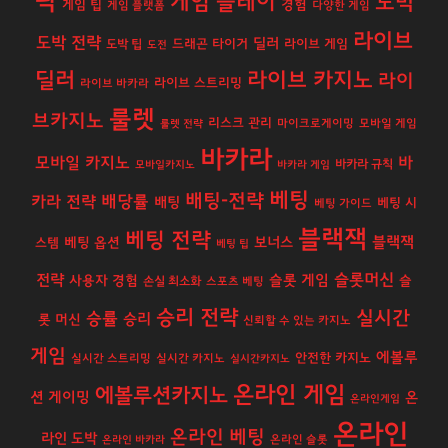
략
게임 플레이
도박
경험
게임 팁
게임 플랫폼
다양한 게임
라이브
도박 전략
딜러
도박 팁
드래곤 타이거
라이브 게임
도전
딜러
라이브 카지노
라이
라이브 스트리밍
라이브 바카라
룰렛
브카지노
리스크 관리
룰렛 전략
마이크로게이밍
모바일 게임
바카라
모바일 카지노
바
바카라 규칙
모바일카지노
바카라 게임
베팅
배팅-전략
배당률
카라 전략
배팅
베팅 시
베팅 가이드
블랙잭
베팅 전략
보너스
블랙잭
베팅 옵션
스템
베팅 팁
슬롯머신
전략
슬롯 게임
사용자 경험
슬
손실 최소화
스포츠 베팅
승리 전략
실시간
승률
승리
롯 머신
신뢰할 수 있는 카지노
게임
에볼루
안전한 카지노
실시간 스트리밍
실시간 카지노
실시간카지노
온라인 게임
에볼루션카지노
션 게이밍
온
온라인게임
온라인
온라인 베팅
라인 도박
온라인 바카라
온라인 슬롯