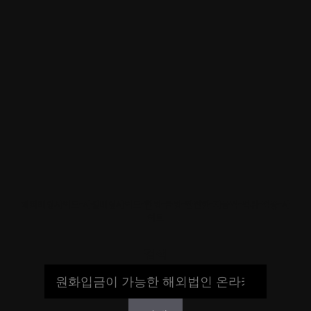
해외배팅사이트-사설배팅사이트-합법-불법-안전한-자금력-먹튀-검증-사
이트
검색