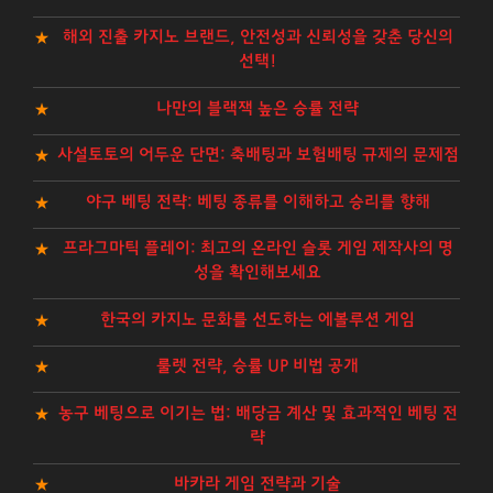
해외 진출 카지노 브랜드, 안전성과 신뢰성을 갖춘 당신의
선택!
나만의 블랙잭 높은 승률 전략
사설토토의 어두운 단면: 축배팅과 보험배팅 규제의 문제점
야구 베팅 전략: 베팅 종류를 이해하고 승리를 향해
프라그마틱 플레이: 최고의 온라인 슬롯 게임 제작사의 명
성을 확인해보세요
한국의 카지노 문화를 선도하는 에볼루션 게임
룰렛 전략, 승률 UP 비법 공개
농구 베팅으로 이기는 법: 배당금 계산 및 효과적인 베팅 전
략
바카라 게임 전략과 기술