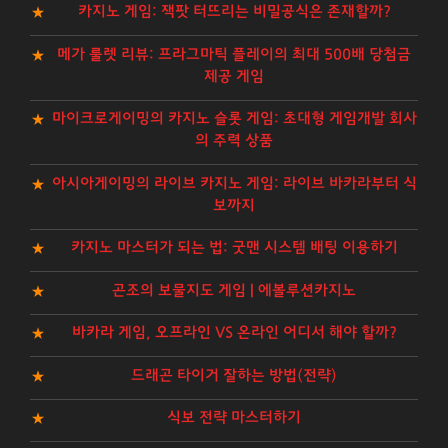
카지노 게임: 잭팟 터뜨리는 비밀공식은 존재할까?
메가 룰렛 리뷰: 프라그마틱 플레이의 최대 500배 당첨금
제공 게임
마이크로게이밍의 카지노 슬롯 게임: 초대형 게임개발 회사
의 주력 상품
아시아게이밍의 라이브 카지노 게임: 라이브 바카라부터 식
보까지
카지노 마스터가 되는 법: 굿맨 시스템 배팅 이용하기
곤조의 보물지도 게임 | 에볼루션카지노
바카라 게임, 오프라인 VS 온라인 어디서 해야 할까?
드래곤 타이거 잘하는 방법(전략)
식보 전략 마스터하기