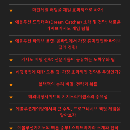
마틴게일 배팅을 제일 효과적으로 하자!
에볼루션 드림캐쳐(Dream Catcher) 소개 및 전략: 새로운
라이브카지노 게임 탐험
에볼루션 라이브 룰렛: 온라인에서 가장 흥미진진한 라이브
딜러 경험!
카지노 베팅 전략: 전문가들이 공유하는 노하우와 팁
베팅방법에 대한 모든 것: 가장 효과적인 전략은 무엇인가?
블랙잭의 승리 비밀: 전략과 확률
해외배팅사이트의 카지노라이센스의 중요성
에볼루션게이밍에서의 큰 수익, 프로그레시브 잭팟 게임을
알아보자
에볼루션카지노의 빠른 승부! 스피드바카라 소개와 전략