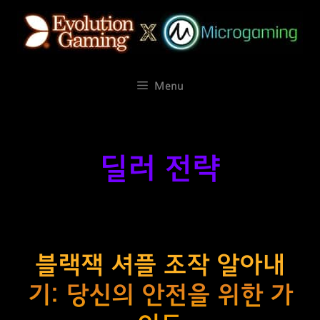
컨
텐
츠
로
건
Menu
너
뛰
기
딜러 전략
블랙잭 셔플 조작 알아내
기: 당신의 안전을 위한 가