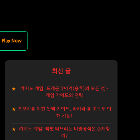
Play Now
최신 글
카지노 게임, 드래곤타이거(용호)의 모든 것 –
게임 가이드와 전략
초보자를 위한 완벽 가이드, 바카라 룰 초보도 이
해 가능!
카지노 게임: 잭팟 터뜨리는 비밀공식은 존재할
까?