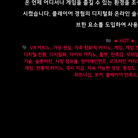
은 언제 어디서나 게임을 즐길 수 있는 환경을 
시켰습니다. 플레이어 경험의 디지털화 온라인 슬
브한 요소를 도입하여 사
카
★ HOT ★
,
테
태
VR 카지노
,
가상 현실
,
가족 친화적 카지노
,
게임
,
게임 
고
그
디지털 전환
,
디지털화
,
라이브 카지노
,
룰렛
,
만족감
,
모바일
리
기술
,
슬롯머신
,
시장 점유율
,
엔터테인먼트
,
오프라인 카지
게임
,
전통적 카지노
,
즉시 지급
,
지속 가능한 성장
,
충성도
파트너십
,
포커
,
플레이어 만족도