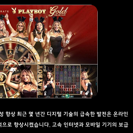
성 향상 최근 몇 년간 디지털 기술의 급속한 발전은 온라인
적으로 향상시켰습니다. 고속 인터넷과 모바일 기기의 보급