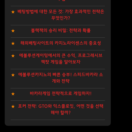
베팅방법에 대한 모든 것: 가장 효과적인 전략은
무엇인가?
블랙잭의 승리 비밀: 전략과 확률
해외배팅사이트의 카지노라이센스의 중요성
에볼루션게이밍에서의 큰 수익, 프로그레시브
잭팟 게임을 알아보자
에볼루션카지노의 빠른 승부! 스피드바카라 소
개와 전략
바카라게임 전략적으로 게임하자!
포커 전략: GTO와 익스플로잇, 어떤 것을 선택
해야 할까?