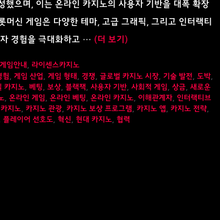
조성했으며, 이는 온라인 카지노의 사용자 기반을 대폭 확장
롯머신 게임은 다양한 테마, 고급 그래픽, 그리고 인터랙티
용자 경험을 극대화하고 …
(더 보기)
게임안내
,
라이센스카지노
경험
,
게임 산업
,
게임 형태
,
경쟁
,
글로벌 카지노 시장
,
기술 발전
,
도박
,
 카지노
,
베팅
,
보상
,
블랙잭
,
사용자 기반
,
사회적 게임
,
상금
,
새로운
노
,
온라인 게임
,
온라인 베팅
,
온라인 카지노
,
이해관계자
,
인터랙티브
,
카지노
,
카지노 관광
,
카지노 보상 프로그램
,
카지노 앱
,
카지노 전략
,
,
플레이어 선호도
,
혁신
,
현대 카지노
,
협력