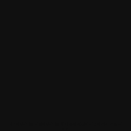
해외배팅사이트-사설배팅사이트-합법-불법-안전한-자금력-먹튀-검증-사
이트