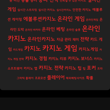
실시간
승률
승리
롯 머신
신뢰할 수 있는 카지노
게임
에볼루
안전한 카지노
실시간 스트리밍
실시간 카지노
실시간카지노
온라인 게임
에볼루션카지노
션 게이밍
온
온라인게임
온라인
온라인 베팅
라인 도박
온라인 바카라
온라인 슬롯
카지노
온라인카지노
전략
카드 게
자금 관리
재미
카지노 게임
카지노
카지노게임
임
카드게임
카
카지노 경험
카지노 보너스
카지노 리뷰
카지노
지노 게임 전략
카지노 전략
포커
카지노 팁
카지노 앱
소프트웨어
팁
프라
플레이어
확률
프로모션
그마틱 플레이
해외배팅사이트