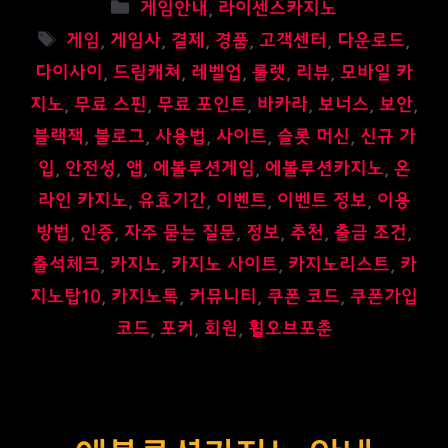
카
게임안내
,
라이센스카지노
테
태
게임
,
게임사
,
결제
,
경품
,
고객센터
,
다운로드
,
고
그
다이사이
,
드림캐쳐
,
레벨업
,
룰렛
,
리뷰
,
모바일 카
리
지노
,
무료 스핀
,
무료 포인트
,
바카라
,
보너스
,
보안
,
블랙잭
,
블로그
,
사용법
,
사이트
,
슬롯 머신
,
신규 가
입
,
안전성
,
앱
,
에볼루션게임
,
에볼루션카지노
,
온
라인 카지노
,
유효기간
,
이벤트
,
이벤트 정보
,
이용
방법
,
인증
,
자주 묻는 질문
,
정보
,
추천
,
출금 조건
,
출석체크
,
카지노
,
카지노 사이트
,
카지노리스트
,
카
지노탑10
,
카지노톡
,
커뮤니티
,
쿠폰 코드
,
쿠폰가입
코드
,
포커
,
회원
,
휠오브포춘