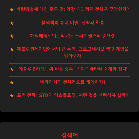
베팅방법에 대한 모든 것: 가장 효과적인 전략은 무엇인가?
블랙잭의 승리 비밀: 전략과 확률
해외배팅사이트의 카지노라이센스의 중요성
에볼루션게이밍에서의 큰 수익, 프로그레시브 잭팟 게임을
알아보자
에볼루션카지노의 빠른 승부! 스피드바카라 소개와 전략
바카라게임 전략적으로 게임하자!
포커 전략: GTO와 익스플로잇, 어떤 것을 선택해야 할까?
검색어