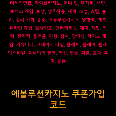
터테인먼트
,
라이브카지노
,
머니 휠
,
무작위
,
배팅
,
보너스 게임
,
보상
,
상호작용
,
세계
,
소셜
,
스릴
,
승
리
,
승리 기회
,
승수
,
에볼루션카지노
,
영향력
,
예측
,
온라인 게임
,
웹사이트
,
인터랙티브
,
재미
,
잭팟
,
전
략
,
전략적
,
즐거움
,
진행
,
참여
,
창의성
,
카지노 게
임
,
커뮤니티
,
크레이지 타임
,
플래퍼
,
플레이
,
플레
이스타일
,
플레이어 경험
,
혁신
,
현금
,
확률
,
효과
,
흥
미
,
흥분
에볼루션카지노 쿠폰가입
코드