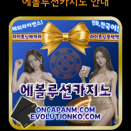
에볼루션카지노 안내