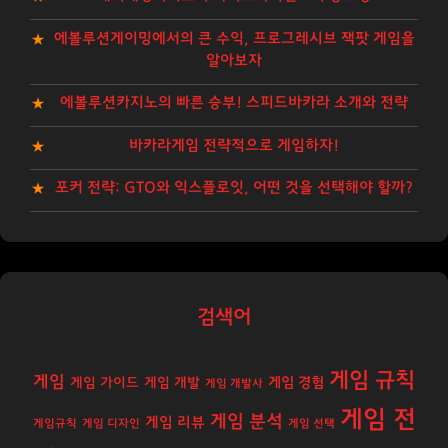
에볼루션게이밍에서의 큰 수익, 프로그레시브 잭팟 게임을
알아보자
에볼루션카지노의 빠른 승부! 스피드바카라 소개와 전략
바카라게임 전략적으로 게임하자!
포커 전략: GTO와 익스플로잇, 어떤 것을 선택해야 할까?
검색어
게임 규칙
게임
게임 경험
게임 가이드
게임 개발
게임 개발사
게임 전
게임 분석
게임 리뷰
게임규칙
게임 디자인
게임 선택