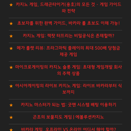
카지노 게임, 드래곤타이거(용호)의 모든 것 – 게임 가이드
와 전략
초보자를 위한 완벽 가이드, 바카라 룰 초보도 이해 가능!
카지노 게임: 잭팟 터뜨리는 비밀공식은 존재할까?
메가 룰렛 리뷰: 프라그마틱 플레이의 최대 500배 당첨금
제공 게임
마이크로게이밍의 카지노 슬롯 게임: 초대형 게임개발 회사
의 주력 상품
아시아게이밍의 라이브 카지노 게임: 라이브 바카라부터 식
보까지
카지노 마스터가 되는 법: 굿맨 시스템 배팅 이용하기
곤조의 보물지도 게임 | 에볼루션카지노
바카라 게임, 오프라인 VS 온라인 어디서 해야 할까?