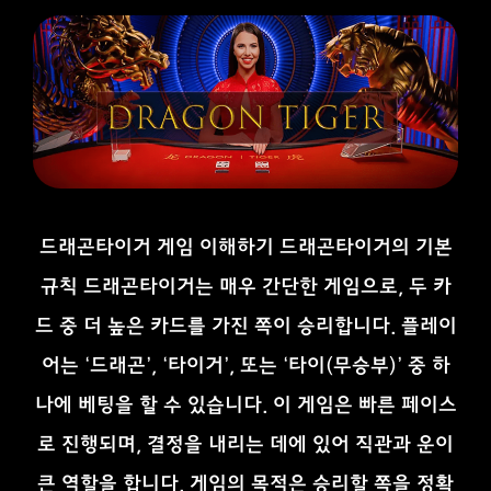
드래곤타이거 게임 이해하기 드래곤타이거의 기본
규칙 드래곤타이거는 매우 간단한 게임으로, 두 카
드 중 더 높은 카드를 가진 쪽이 승리합니다. 플레이
어는 ‘드래곤’, ‘타이거’, 또는 ‘타이(무승부)’ 중 하
나에 베팅을 할 수 있습니다. 이 게임은 빠른 페이스
로 진행되며, 결정을 내리는 데에 있어 직관과 운이
큰 역할을 합니다. 게임의 목적은 승리할 쪽을 정확