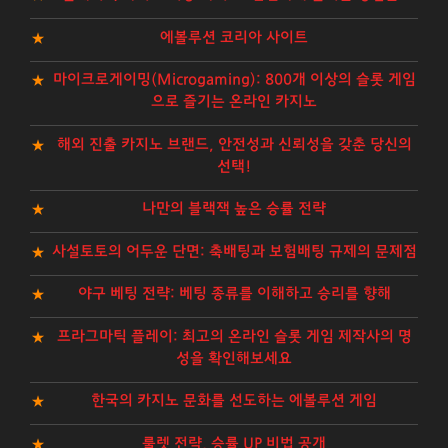
에볼루션 코리아 사이트
마이크로게이밍(Microgaming): 800개 이상의 슬롯 게임
으로 즐기는 온라인 카지노
해외 진출 카지노 브랜드, 안전성과 신뢰성을 갖춘 당신의
선택!
나만의 블랙잭 높은 승률 전략
사설토토의 어두운 단면: 축배팅과 보험배팅 규제의 문제점
야구 베팅 전략: 베팅 종류를 이해하고 승리를 향해
프라그마틱 플레이: 최고의 온라인 슬롯 게임 제작사의 명
성을 확인해보세요
한국의 카지노 문화를 선도하는 에볼루션 게임
룰렛 전략, 승률 UP 비법 공개