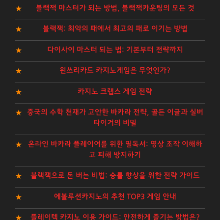
블랙잭 마스터가 되는 방법, 블랙잭카운팅의 모든 것
블랙잭: 최악의 패에서 최고의 패로 이기는 방법
다이사이 마스터 되는 법: 기본부터 전략까지
윈쓰리카드 카지노게임은 무엇인가?
카지노 크랩스 게임 전략
중국의 수학 천재가 고안한 바카라 전략, 골든 이글과 실버
타이거의 비밀
온라인 바카라 플레이어를 위한 필독서: 영상 조작 이해하
고 피해 방지하기
블랙잭으로 돈 버는 비법: 승률 향상을 위한 전략 가이드
에볼루션카지노의 추천 TOP3 게임 안내
플레이텍 카지노 이용 가이드: 안전하게 즐기는 방법은?