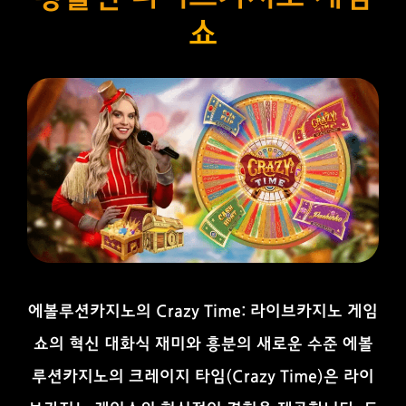
쇼
에볼루션카지노의 Crazy Time: 라이브카지노 게임
쇼의 혁신 대화식 재미와 흥분의 새로운 수준 에볼
루션카지노의 크레이지 타임(Crazy Time)은 라이