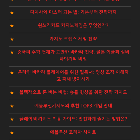
다이사이 마스터 되는 법: 기본부터 전략까지
윈쓰리카드 카지노게임은 무엇인가?
카지노 크랩스 게임 전략
중국의 수학 천재가 고안한 바카라 전략, 골든 이글과 실버
타이거의 비밀
온라인 바카라 플레이어를 위한 필독서: 영상 조작 이해하
고 피해 방지하기
블랙잭으로 돈 버는 비법: 승률 향상을 위한 전략 가이드
에볼루션카지노의 추천 TOP3 게임 안내
플레이텍 카지노 이용 가이드: 안전하게 즐기는 방법은?
에볼루션 코리아 사이트