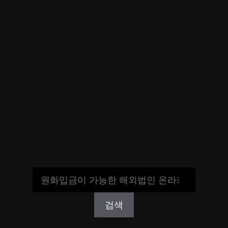
해외배팅사이트-사설배팅사이트-합법-불법-안전한-자금력-먹튀-검증-사
이트
검색
검색