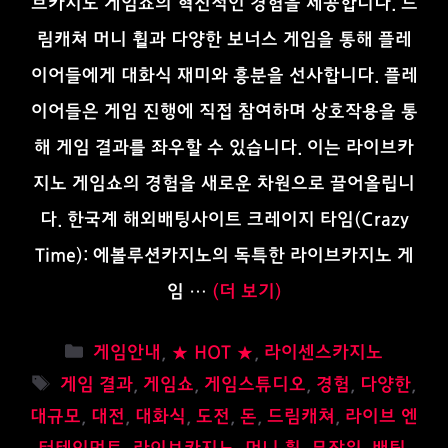
브카지노 게임쇼의 혁신적인 경험을 제공합니다. 드
림캐쳐 머니 휠과 다양한 보너스 게임을 통해 플레
이어들에게 대화식 재미와 흥분을 선사합니다. 플레
이어들은 게임 진행에 직접 참여하며 상호작용을 통
해 게임 결과를 좌우할 수 있습니다. 이는 라이브카
지노 게임쇼의 경험을 새로운 차원으로 끌어올립니
다. 한국계 해외배팅사이트 크레이지 타임(Crazy
Time): 에볼루션카지노의 독특한 라이브카지노 게
임 …
(더 보기)
카
게임안내
,
★ HOT ★
,
라이센스카지노
테
태
게임 결과
,
게임쇼
,
게임스튜디오
,
경험
,
다양한
,
고
그
대규모
,
대전
,
대화식
,
도전
,
돈
,
드림캐쳐
,
라이브 엔
리