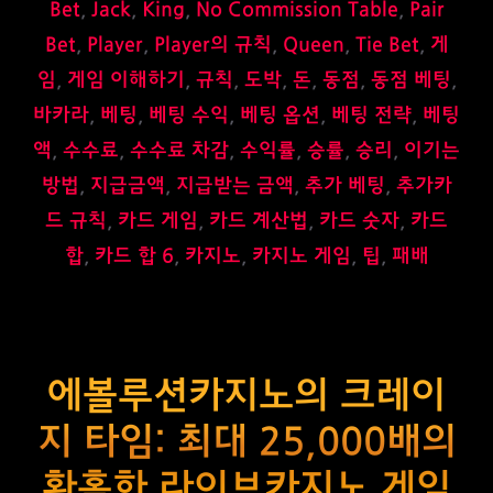
그
Bet
,
Jack
,
King
,
No Commission Table
,
Pair
리
Bet
,
Player
,
Player의 규칙
,
Queen
,
Tie Bet
,
게
임
,
게임 이해하기
,
규칙
,
도박
,
돈
,
동점
,
동점 베팅
,
바카라
,
베팅
,
베팅 수익
,
베팅 옵션
,
베팅 전략
,
베팅
액
,
수수료
,
수수료 차감
,
수익률
,
승률
,
승리
,
이기는
방법
,
지급금액
,
지급받는 금액
,
추가 베팅
,
추가카
드 규칙
,
카드 게임
,
카드 계산법
,
카드 숫자
,
카드
합
,
카드 합 6
,
카지노
,
카지노 게임
,
팁
,
패배
에볼루션카지노의 크레이
지 타임: 최대 25,000배의
황홀한 라이브카지노 게임