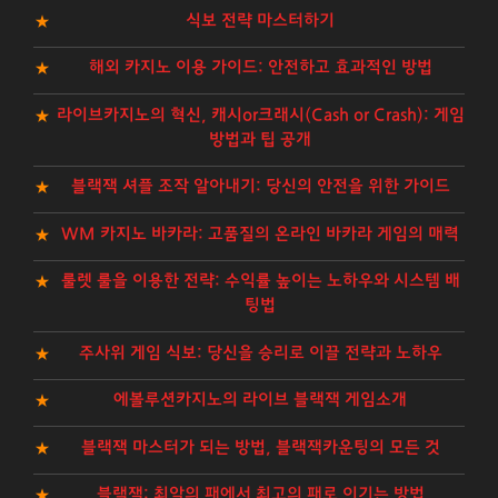
식보 전략 마스터하기
해외 카지노 이용 가이드: 안전하고 효과적인 방법
라이브카지노의 혁신, 캐시or크래시(Cash or Crash): 게임
방법과 팁 공개
블랙잭 셔플 조작 알아내기: 당신의 안전을 위한 가이드
WM 카지노 바카라: 고품질의 온라인 바카라 게임의 매력
룰렛 룰을 이용한 전략: 수익률 높이는 노하우와 시스템 배
팅법
주사위 게임 식보: 당신을 승리로 이끌 전략과 노하우
에볼루션카지노의 라이브 블랙잭 게임소개
블랙잭 마스터가 되는 방법, 블랙잭카운팅의 모든 것
블랙잭: 최악의 패에서 최고의 패로 이기는 방법