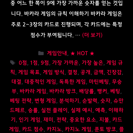
중 어느 한 쪽이 9에 가장 가까운 숫자를 얻는 것입
니다. 바카라 게임의 규칙 이해하기 바카라 게임은
주로 2~3장의 카드로 진행되며, 각 카드에는 특정
점수가 부여됩니다. …
(더 보기)
카
게임안내
,
★ HOT ★
테
태
0점
,
1점
,
9점
,
가장 가까운
,
가장 높은
,
게임 규
고
그
칙
,
게임 목표
,
게임 방식
,
결정
,
공개
,
금액
,
긴장감
,
리
대결
,
대중적인 게임
,
독특한 게임
,
마틴베팅
,
무승
부
,
바카라 게임
,
바카라 방크
,
배당률
,
뱅커
,
베팅
,
베팅 전략
,
변형 게임
,
분석하기
,
순발력
,
숫자
,
슈만
드페르
,
승률
,
실전 플레이
,
실제 예시
,
예측
,
이해하
기
,
인기 게임
,
재미
,
전략
,
중요한 요소
,
지불
,
카드
게임
,
카드 점수
,
카지노
,
카지노 게임
,
푼토 방코
,
플