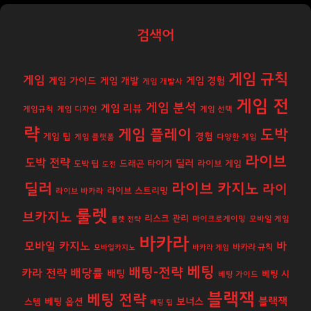
검색어
게임 규칙
게임
게임 경험
게임 가이드
게임 개발
게임 개발사
게임 전
게임 분석
게임 리뷰
게임규칙
게임 디자인
게임 선택
략
게임 플레이
도박
경험
게임 팁
게임 플랫폼
다양한 게임
라이브
도박 전략
딜러
도박 팁
드래곤 타이거
라이브 게임
도전
딜러
라이브 카지노
라이
라이브 스트리밍
라이브 바카라
룰렛
브카지노
리스크 관리
룰렛 전략
마이크로게이밍
모바일 게임
바카라
모바일 카지노
바
바카라 규칙
모바일카지노
바카라 게임
베팅
배팅-전략
배당률
카라 전략
배팅
베팅 시
베팅 가이드
블랙잭
베팅 전략
보너스
블랙잭
베팅 옵션
스템
베팅 팁