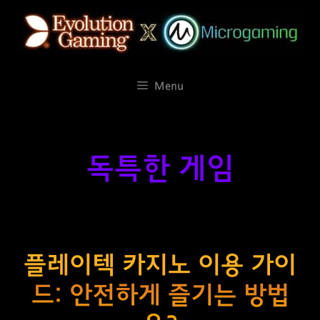
컨
텐
츠
로
건
Menu
너
뛰
기
독특한 게임
플레이텍 카지노 이용 가이
드: 안전하게 즐기는 방법