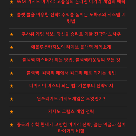
WM 카지노 바카라: 고품질의 온라인 바카라 게임의 매력
룰렛 룰을 이용한 전략: 수익률 높이는 노하우와 시스템 배
팅법
주사위 게임 식보: 당신을 승리로 이끌 전략과 노하우
에볼루션카지노의 라이브 블랙잭 게임소개
블랙잭 마스터가 되는 방법, 블랙잭카운팅의 모든 것
블랙잭: 최악의 패에서 최고의 패로 이기는 방법
다이사이 마스터 되는 법: 기본부터 전략까지
윈쓰리카드 카지노게임은 무엇인가?
카지노 크랩스 게임 전략
중국의 수학 천재가 고안한 바카라 전략, 골든 이글과 실버
타이거의 비밀