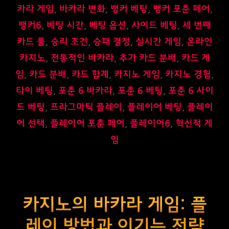
카라 게임
,
바카라 변화
,
뱅커 베팅
,
뱅커 포춘 페어
,
뱅커6
,
베팅 시간
,
베팅 옵션
,
사이드 베팅
,
세 번째
카드 룰
,
승리 조건
,
승패 결정
,
실시간 게임
,
온라인
카지노
,
전통적인 바카라
,
추가 카드 분배
,
카드 게
임
,
카드 분배
,
카드 합계
,
카지노 게임
,
카지노 경험
,
타이 베팅
,
포춘 6 바카라
,
포춘 6 베팅
,
포춘 6 사이
드 베팅
,
프라그마틱 플레이
,
플레이어 베팅
,
플레이
어 선택
,
플레이어 포춘 페어
,
플레이어6
,
혁신적 게
임
카지노의 바카라 게임: 플
레이 방법과 이기는 전략