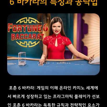
6 바카라의 특징과 공략법
포춘 6 바카라: 게임의 이해 온라인 카지노 세계에
서 빠르게 성장하고 있는 프라그마틱 플레이가 선보
인 포춘 6 바카라는 독특한 규칙과 전략적인 요소가