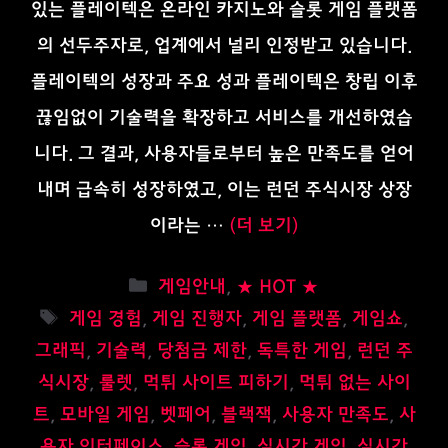
있는 플레이텍은 온라인 카지노와 슬롯 게임 플랫폼
의 선두주자로, 업계에서 널리 인정받고 있습니다.
플레이텍의 성장과 주요 성과 플레이텍은 창립 이후
끊임없이 기술력을 확장하고 서비스를 개선하였습
니다. 그 결과, 사용자들로부터 높은 만족도를 얻어
내며 급속히 성장하였고, 이는 런던 주식시장 상장
이라는 …
(더 보기)
카
게임안내
,
★ HOT ★
테
태
게임 경험
,
게임 진행자
,
게임 플랫폼
,
게임쇼
,
고
그
그래픽
,
기술력
,
당첨금 제한
,
독특한 게임
,
런던 주
리
식시장
,
룰렛
,
먹튀 사이트 피하기
,
먹튀 없는 사이
트
,
모바일 게임
,
벳페어
,
블랙잭
,
사용자 만족도
,
사
용자 인터페이스
,
슬롯 게임
,
실시간 게임
,
실시간