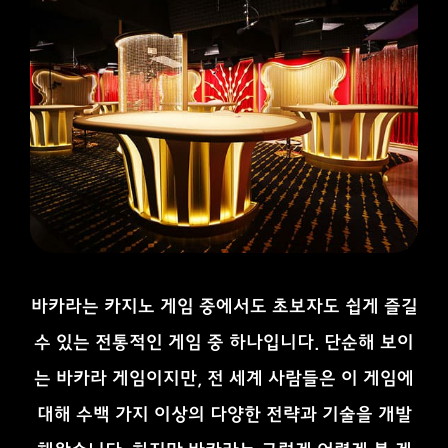
바카라는 카지노 게임 중에서도 초보자도 쉽게 즐길
수 있는 전통적인 게임 중 하나입니다. 단순해 보이
는 바카라 게임이지만, 전 세계 사람들은 이 게임에
대해 수백 가지 이상의 다양한 전략과 기술을 개발