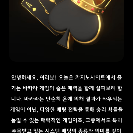
안녕하세요, 여러분! 오늘은 카지노사이트에서 즐
기는 바카라 게임의 숨은 매력을 함께 살펴보려 합
니다. 바카라는 단순히 운에 의해 결과가 좌우되는
게임이 아닌, 다양한 배팅 전략을 통해 승리 확률을
높일 수 있는 매력적인 게임이죠. 그중에서도 특히
주목받고 있는 시스템 배팅의 종류와 의미를 깊이