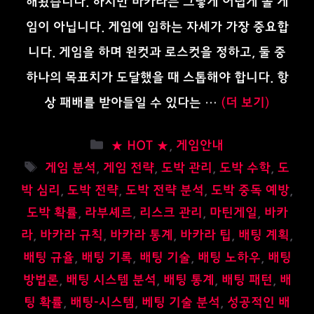
해왔습니다. 하지만 바카라는 그렇게 어렵게 볼 게
임이 아닙니다. 게임에 임하는 자세가 가장 중요합
니다. 게임을 하며 윈컷과 로스컷을 정하고, 둘 중
하나의 목표치가 도달했을 때 스톱해야 합니다. 항
상 패배를 받아들일 수 있다는 …
(더 보기)
카
★ HOT ★
,
게임안내
테
태
게임 분석
,
게임 전략
,
도박 관리
,
도박 수학
,
도
고
그
박 심리
,
도박 전략
,
도박 전략 분석
,
도박 중독 예방
,
리
도박 확률
,
라부셰르
,
리스크 관리
,
마틴게일
,
바카
라
,
바카라 규칙
,
바카라 통계
,
바카라 팁
,
배팅 계획
,
배팅 규율
,
배팅 기록
,
배팅 기술
,
배팅 노하우
,
배팅
방법론
,
배팅 시스템 분석
,
배팅 통계
,
배팅 패턴
,
배
팅 확률
,
배팅-시스템
,
베팅 기술 분석
,
성공적인 배