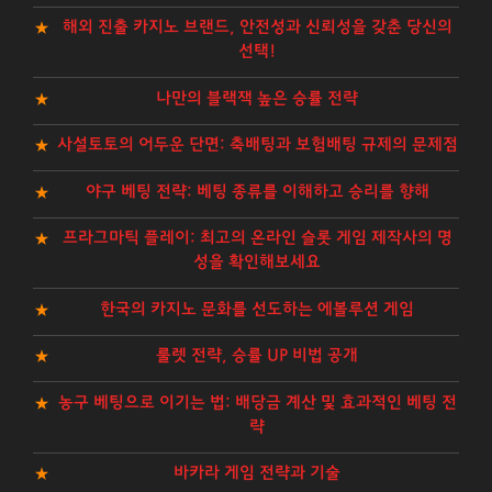
해외 진출 카지노 브랜드, 안전성과 신뢰성을 갖춘 당신의
선택!
나만의 블랙잭 높은 승률 전략
사설토토의 어두운 단면: 축배팅과 보험배팅 규제의 문제점
야구 베팅 전략: 베팅 종류를 이해하고 승리를 향해
프라그마틱 플레이: 최고의 온라인 슬롯 게임 제작사의 명
성을 확인해보세요
한국의 카지노 문화를 선도하는 에볼루션 게임
룰렛 전략, 승률 UP 비법 공개
농구 베팅으로 이기는 법: 배당금 계산 및 효과적인 베팅 전
략
바카라 게임 전략과 기술