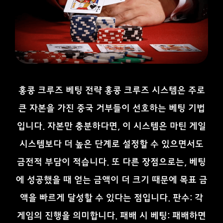
홍콩 크루즈 베팅 전략 홍콩 크루즈 시스템은 주로
큰 자본을 가진 중국 거부들이 선호하는 베팅 기법
입니다. 자본만 충분하다면, 이 시스템은 마틴 게일
시스템보다 더 높은 단계로 설정할 수 있으면서도
금전적 부담이 적습니다. 또 다른 장점으로는, 베팅
에 성공했을 때 얻는 금액이 더 크기 때문에 목표 금
액을 빠르게 달성할 수 있다는 점입니다. 판수: 각
게임의 진행을 의미합니다. 패배 시 베팅: 패배하면