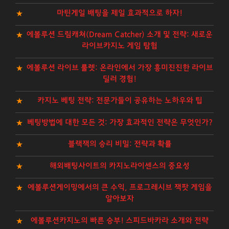
마틴게일 배팅을 제일 효과적으로 하자!
에볼루션 드림캐쳐(Dream Catcher) 소개 및 전략: 새로운
라이브카지노 게임 탐험
에볼루션 라이브 룰렛: 온라인에서 가장 흥미진진한 라이브
딜러 경험!
카지노 베팅 전략: 전문가들이 공유하는 노하우와 팁
베팅방법에 대한 모든 것: 가장 효과적인 전략은 무엇인가?
블랙잭의 승리 비밀: 전략과 확률
해외배팅사이트의 카지노라이센스의 중요성
에볼루션게이밍에서의 큰 수익, 프로그레시브 잭팟 게임을
알아보자
에볼루션카지노의 빠른 승부! 스피드바카라 소개와 전략