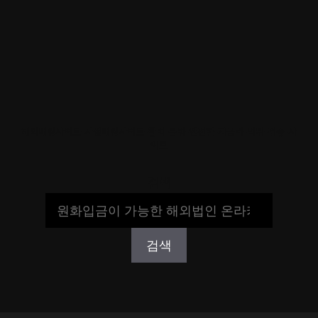
해외배팅사이트-사설배팅사이트-합법-불법-안전한-자금력-먹튀-검증-사
이트
검색
검색