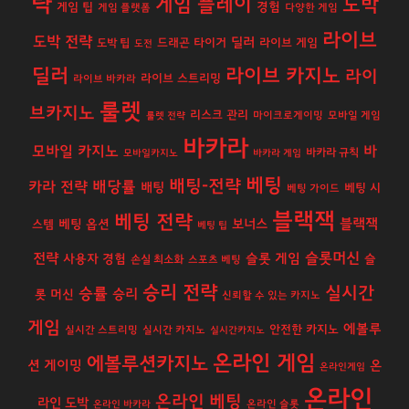
략
게임 플레이
도박
경험
게임 팁
게임 플랫폼
다양한 게임
라이브
도박 전략
딜러
도박 팁
드래곤 타이거
라이브 게임
도전
딜러
라이브 카지노
라이
라이브 스트리밍
라이브 바카라
룰렛
브카지노
리스크 관리
룰렛 전략
마이크로게이밍
모바일 게임
바카라
모바일 카지노
바
바카라 규칙
모바일카지노
바카라 게임
베팅
배팅-전략
배당률
카라 전략
배팅
베팅 시
베팅 가이드
블랙잭
베팅 전략
보너스
블랙잭
베팅 옵션
스템
베팅 팁
슬롯머신
전략
슬롯 게임
사용자 경험
슬
손실 최소화
스포츠 베팅
승리 전략
실시간
승률
승리
롯 머신
신뢰할 수 있는 카지노
게임
에볼루
안전한 카지노
실시간 스트리밍
실시간 카지노
실시간카지노
온라인 게임
에볼루션카지노
션 게이밍
온
온라인게임
온라인
온라인 베팅
라인 도박
온라인 바카라
온라인 슬롯