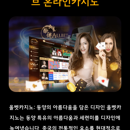
브 온라인카지노
올벳카지노: 동양의 아름다움을 담은 디자인 올벳카
지노는 동양 특유의 아름다움과 세련미를 디자인에
녹여냈습니다. 중국의 전통적인 요소를 현대적으로