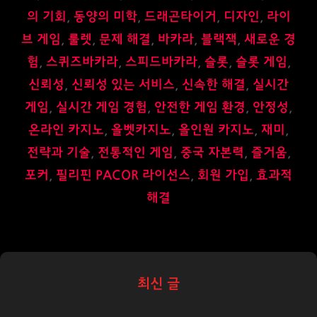
의 기회
,
동양의 미학
,
드래곤타이거
,
디자인
,
라이
브 게임
,
룰렛
,
문제 해결
,
바카라
,
블랙잭
,
새로운 경
험
,
스퀴즈바카라
,
스피드바카라
,
슬롯
,
슬롯 게임
,
신뢰성
,
신뢰성 있는 서비스
,
신속한 해결
,
실시간
게임
,
실시간 게임 경험
,
안전한 게임 환경
,
안정성
,
온라인 카지노
,
올벳카지노
,
올인원 카지노
,
재미
,
전략과 기술
,
전통적인 게임
,
중국 자본력
,
즐거움
,
포커
,
필리핀 PACOR 라이선스
,
회원 가입
,
효과적
해결
최신 글