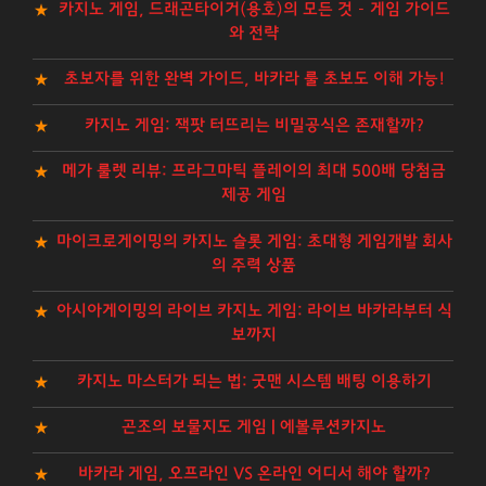
카지노 게임, 드래곤타이거(용호)의 모든 것 – 게임 가이드
와 전략
초보자를 위한 완벽 가이드, 바카라 룰 초보도 이해 가능!
카지노 게임: 잭팟 터뜨리는 비밀공식은 존재할까?
메가 룰렛 리뷰: 프라그마틱 플레이의 최대 500배 당첨금
제공 게임
마이크로게이밍의 카지노 슬롯 게임: 초대형 게임개발 회사
의 주력 상품
아시아게이밍의 라이브 카지노 게임: 라이브 바카라부터 식
보까지
카지노 마스터가 되는 법: 굿맨 시스템 배팅 이용하기
곤조의 보물지도 게임 | 에볼루션카지노
바카라 게임, 오프라인 VS 온라인 어디서 해야 할까?