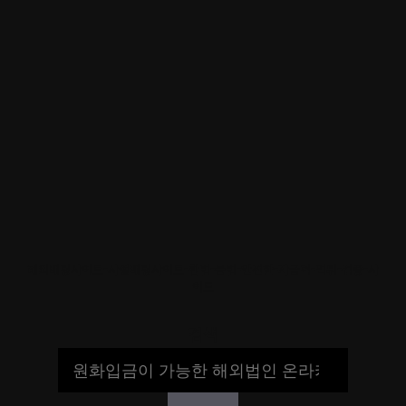
해외배팅사이트-사설배팅사이트-합법-불법-안전한-자금력-먹튀-검증-사
이트
검색