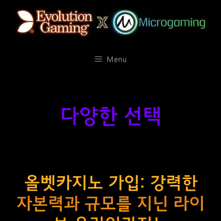
컨
텐
츠
로
건
Menu
너
뛰
기
다양한 선택
올벳카지노 가입: 강력한
자본력과 규모를 지닌 라이