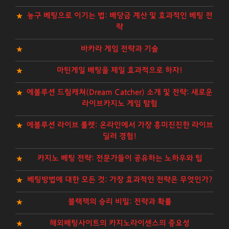
농구 베팅으로 이기는 법: 배당금 계산 및 효과적인 베팅 전
략
바카라 게임 전략과 기술
마틴게일 배팅을 제일 효과적으로 하자!
에볼루션 드림캐쳐(Dream Catcher) 소개 및 전략: 새로운
라이브카지노 게임 탐험
에볼루션 라이브 룰렛: 온라인에서 가장 흥미진진한 라이브
딜러 경험!
카지노 베팅 전략: 전문가들이 공유하는 노하우와 팁
베팅방법에 대한 모든 것: 가장 효과적인 전략은 무엇인가?
블랙잭의 승리 비밀: 전략과 확률
해외배팅사이트의 카지노라이센스의 중요성