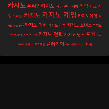
카지노
온라인카지노
전략
카드 게
자금 관리
재미
카지노 게임
카지노
카지노게임
임
카드게임
카
카지노 경험
카지노 보너스
카지노 리뷰
카지노
지노 게임 전략
카지노 전략
포커
카지노 팁
카지노 앱
소프트웨어
팁
프라
플레이어
확률
프로모션
그마틱 플레이
해외배팅사이트