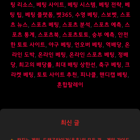
팅 리소스
,
베팅 사이트
,
베팅 시스템
,
베팅 전략
,
베
팅 팁
,
베팅 플랫폼
,
벳365
,
수영 베팅
,
스보벳
,
스포
츠 뉴스
,
스포츠 베팅
,
스포츠 분석
,
스포츠 예측
,
스
포츠 통계
,
스포츠북
,
스포츠토토
,
승부 예측
,
안전
한 토토 사이트
,
야구 베팅
,
언오버 베팅
,
역배당
,
온
라인 도박
,
온라인 베팅
,
온라인 스포츠 베팅
,
정배
당
,
최고의 배당률
,
최대 배팅 상한선
,
축구 베팅
,
크
라켓 베팅
,
토토 사이트 추천
,
피나클
,
핸디캡 베팅
,
혼합팔레이
최신 글