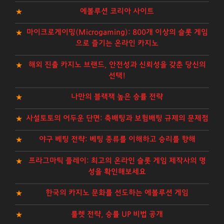
에볼루션 코리아 사이트
마이크로게이밍(Microgaming): 800개 이상의 슬롯 게임
으로 즐기는 온라인 카지노
해외 진출 카지노 브랜드, 안전성과 신뢰성을 갖춘 당신의
선택!
나만의 블랙잭 높은 승률 전략
사설토토의 어두운 단면: 축배팅과 보험배팅 규제의 문제점
야구 베팅 전략: 베팅 종류를 이해하고 승리를 향해
프라그마틱 플레이: 최고의 온라인 슬롯 게임 제작사의 명
성을 확인해보세요
한국의 카지노 문화를 선도하는 에볼루션 게임
룰렛 전략, 승률 UP 비법 공개