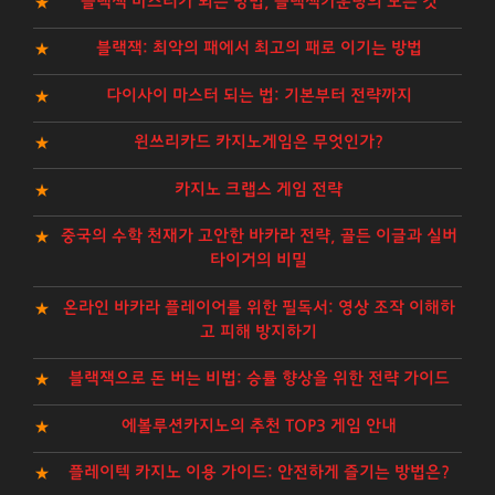
블랙잭 마스터가 되는 방법, 블랙잭카운팅의 모든 것
블랙잭: 최악의 패에서 최고의 패로 이기는 방법
다이사이 마스터 되는 법: 기본부터 전략까지
윈쓰리카드 카지노게임은 무엇인가?
카지노 크랩스 게임 전략
중국의 수학 천재가 고안한 바카라 전략, 골든 이글과 실버
타이거의 비밀
온라인 바카라 플레이어를 위한 필독서: 영상 조작 이해하
고 피해 방지하기
블랙잭으로 돈 버는 비법: 승률 향상을 위한 전략 가이드
에볼루션카지노의 추천 TOP3 게임 안내
플레이텍 카지노 이용 가이드: 안전하게 즐기는 방법은?